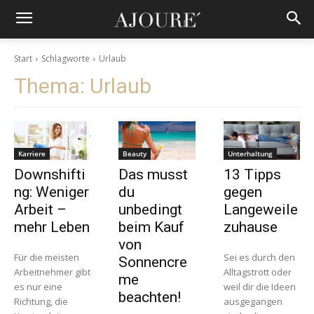
Start
Schlagworte
Urlaub
Thema:
Urlaub
Karriere
Beauty
Unterhaltung
Downshifti
Das musst
13 Tipps
ng: Weniger
du
gegen
Arbeit –
unbedingt
Langeweile
mehr Leben
beim Kauf
zuhause
von
Für die meisten
Sei es durch den
Sonnencre
Arbeitnehmer gibt
Alltagstrott oder
me
es nur eine
weil dir die Ideen
beachten!
Richtung, die
ausgegangen