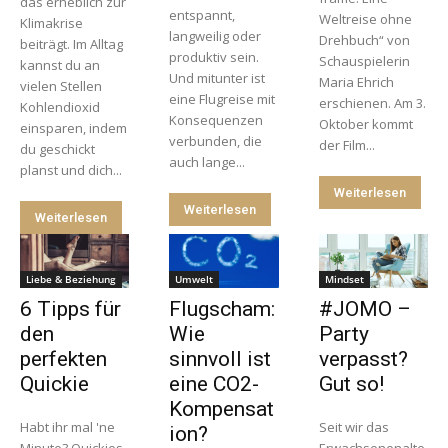
das erheblich zur
entspannt,
Weltreise ohne
Klimakrise
langweilig oder
Drehbuch“ von
beiträgt. Im Alltag
produktiv sein.
Schauspielerin
kannst du an
Und mitunter ist
Maria Ehrich
vielen Stellen
eine Flugreise mit
erschienen. Am 3.
Kohlendioxid
Konsequenzen
Oktober kommt
einsparen, indem
verbunden, die
der Film...
du geschickt
auch lange...
planst und dich...
Weiterlesen
Weiterlesen
Weiterlesen
Liebe & Beziehung
Umwelt
Mindset
6 Tipps für
Flugscham:
#JOMO –
den
Wie
Party
perfekten
sinnvoll ist
verpasst?
Quickie
eine CO2-
Gut so!
Kompensat
Habt ihr mal 'ne
Seit wir das
ion?