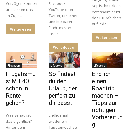
Vorzügen kennen
Facebook,
Kopfschmuck als
und lassen uns
YouTube oder
Accessoire setzt
im Zuge...
Twitter, um einen
das i-Tüpfelchen
unmittelbaren
auf jede...
Eindruck von
Weiterlesen
ihrem...
Weiterlesen
Weiterlesen
Finanzen
Lifestyle
Lifestyle
Frugalismu
So findest
Endlich
s: Mit 40
du den
einen
schon in
Urlaub, der
Roadtrip
Rente
perfekt zu
machen –
gehen?
dir passt
Tipps zur
richtigen
Was genau ist
Endlich mal
Vorbereitun
das eigentlich?
wieder ein
g
Hinter dem
Tapetenwechsel.