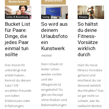
Weiterlesen
Weiterlesen
Liebe & Beziehung
Living
Fitness
Bucket List
So wird aus
So hältst
für Paare:
deinem
du deine
Dinge, die
Urlaubsfoto
Fitness-
jedes Paar
ein
Vorsätze
einmal tun
Kunstwerk
wirklich
sollte
durch
ANZEIGE
Dein Urlaub ist
Das müsst ihr
Hast du neue
leider schon
unbedingt mal
Fitness-Vorsätze
wieder vorbei
erlebt haben...
gefasst und
und der
Kennst du diesen
möchtest du sie
Alltagstrott ist
Satz? Oft
diesmal wirklich
eingekehrt? Es
erzählen Freunde
durchhalten? Das
gibt ein Rezept
von tollen
ist gar nicht so
ohne Risiken und
Erlebnissen oder
schwer, wie du
Nebenwirkungen
Erfahrungen.
vielleicht denkst.