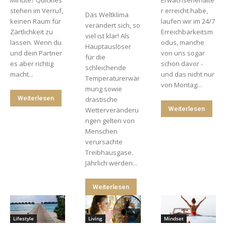
Minute? Quickies
Erwachsenenalte
stehen im Verruf,
r erreicht habe,
Das Weltklima
keinen Raum für
laufen wir im 24/7
verändert sich, so
Zärtlichkeit zu
Erreichbarkeitsm
viel ist klar! Als
lassen. Wenn du
odus, manche
Hauptauslöser
und dein Partner
von uns sogar
für die
es aber richtig
schon davor -
schleichende
macht...
und das nicht nur
Temperaturerwär
von Montag...
mung sowie
Weiterlesen
drastische
Weiterlesen
Wetterveränderu
ngen gelten von
Menschen
verursachte
Treibhausgase.
Jährlich werden...
Weiterlesen
Lifestyle
Living
Mindset