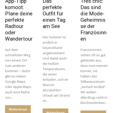
App-Tipp
Das
Très chic:
komoot:
perfekte
Das sind
Plane deine
Outfit für
die Mode-
perfekte
einen Tag
Geheimnis
Radtour
am See
se der
oder
Französinn
Der Sommer ist
Wandertour
en
endlich in
Deutschland
Auf dem
Französinnen
angekommen!
schnellsten Weg
sehen oft so gut
Und damit auch
von einem Ort
gekleidet aus,
die heißen
zum anderen
dass man meinen
Temperaturen,
kommen – dafür
könnte, sie
die einen
gibt es neben
hätten das
einladen, sich im
Google Maps
Stilbewusstsein
Wasser
oder Apple Maps
„einfach im Blut“.
abzukühlen.
auch eine Reihe
Wir wollen
Urlaub am Strand
von...
allerdings nicht in
ist...
Klischeedenken...
Weiterlesen
Weiterlesen