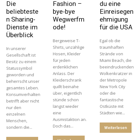
Die
Fashion –
du eine
beliebteste
bye-bye
Einreisegen
n Sharing-
Wegwerfm
ehmigung
Dienste im
ode!
für die USA
Überblick
Bergeweise T-
Egal ob die
Shirts, unzählige
traumhaften
In unserer
Hosen, Kleider
Strände von
Gesellschaft ist
für jeden
Miami Beach, die
Besitz zu einem
erdenklichen
beeindruckenden
Statussymbol
Anlass. Der
Wolkenkratzer in
geworden und
Kleiderschrank
der Metropole
beherrscht unser
quillt beinahe
New York City
gesamtes Leben.
über, eigentlich
oder die
Konsumverhalten
stünde schon
fantastische
betrifft aber nicht
längst wieder
Ostküste mit
nur den
eine
Städten wie...
einzelnen
Ausmistaktion an.
Menschen,
Doch das...
sondern die...
Weiterlesen