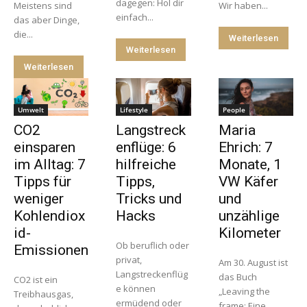
dagegen: Hol dir
Meistens sind
Wir haben...
einfach...
das aber Dinge,
die...
Weiterlesen
Weiterlesen
Weiterlesen
Umwelt
Lifestyle
People
CO2
Langstreck
Maria
einsparen
enflüge: 6
Ehrich: 7
im Alltag: 7
hilfreiche
Monate, 1
Tipps für
Tipps,
VW Käfer
weniger
Tricks und
und
Kohlendiox
Hacks
unzählige
id-
Kilometer
Ob beruflich oder
Emissionen
privat,
Am 30. August ist
Langstreckenflüg
das Buch
CO2 ist ein
e können
„Leaving the
Treibhausgas,
ermüdend oder
frame: Eine