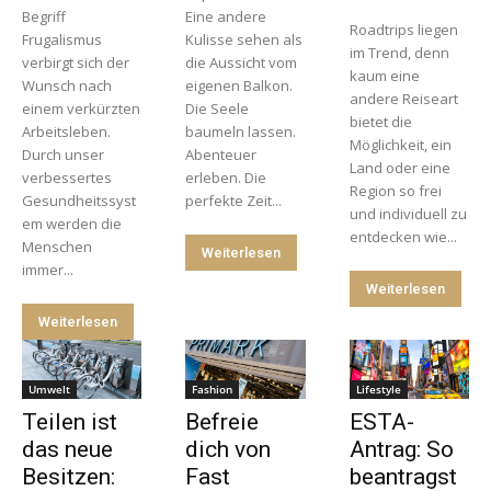
Begriff
Eine andere
Roadtrips liegen
Frugalismus
Kulisse sehen als
im Trend, denn
verbirgt sich der
die Aussicht vom
kaum eine
Wunsch nach
eigenen Balkon.
andere Reiseart
einem verkürzten
Die Seele
bietet die
Arbeitsleben.
baumeln lassen.
Möglichkeit, ein
Durch unser
Abenteuer
Land oder eine
verbessertes
erleben. Die
Region so frei
Gesundheitssyst
perfekte Zeit...
und individuell zu
em werden die
entdecken wie...
Menschen
Weiterlesen
immer...
Weiterlesen
Weiterlesen
Umwelt
Fashion
Lifestyle
Teilen ist
Befreie
ESTA-
das neue
dich von
Antrag: So
Besitzen:
Fast
beantragst