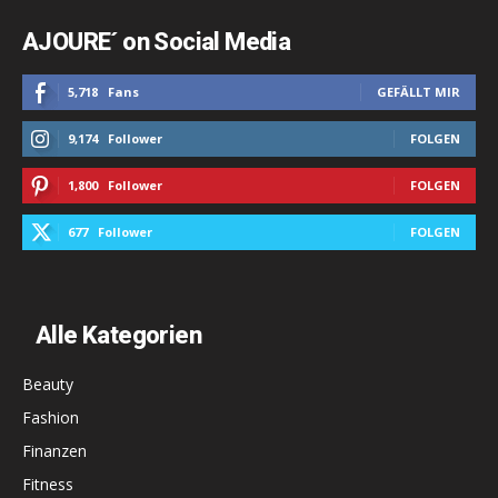
AJOURE´ on Social Media
5,718
Fans
GEFÄLLT MIR
9,174
Follower
FOLGEN
1,800
Follower
FOLGEN
677
Follower
FOLGEN
Alle Kategorien
Beauty
Fashion
Finanzen
Fitness