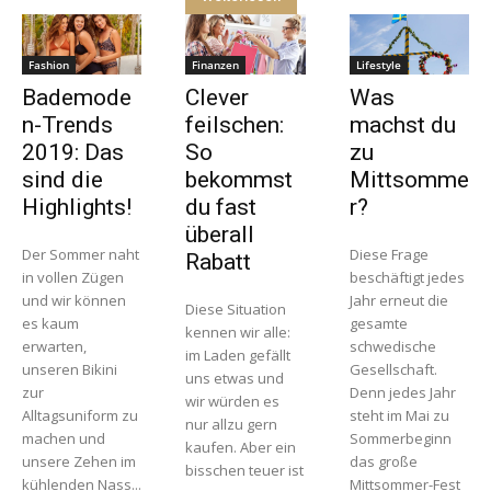
Fashion
Finanzen
Lifestyle
Bademode
Clever
Was
n-Trends
feilschen:
machst du
2019: Das
So
zu
sind die
bekommst
Mittsomme
Highlights!
du fast
r?
überall
Der Sommer naht
Diese Frage
Rabatt
in vollen Zügen
beschäftigt jedes
und wir können
Jahr erneut die
Diese Situation
es kaum
gesamte
kennen wir alle:
erwarten,
schwedische
im Laden gefällt
unseren Bikini
Gesellschaft.
uns etwas und
zur
Denn jedes Jahr
wir würden es
Alltagsuniform zu
steht im Mai zu
nur allzu gern
machen und
Sommerbeginn
kaufen. Aber ein
unsere Zehen im
das große
bisschen teuer ist
kühlenden Nass...
Mittsommer-Fest