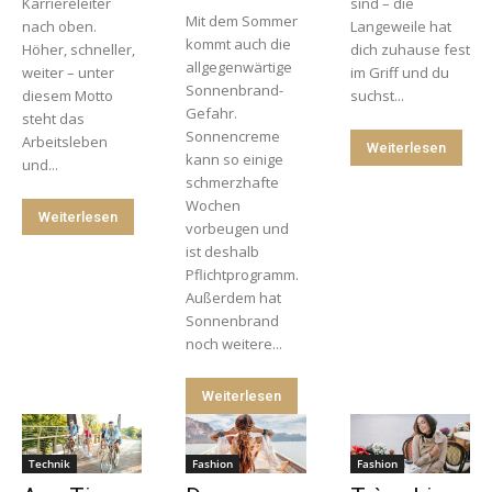
Karriereleiter
sind – die
Mit dem Sommer
nach oben.
Langeweile hat
kommt auch die
Höher, schneller,
dich zuhause fest
allgegenwärtige
weiter – unter
im Griff und du
Sonnenbrand-
diesem Motto
suchst...
Gefahr.
steht das
Sonnencreme
Arbeitsleben
Weiterlesen
kann so einige
und...
schmerzhafte
Wochen
Weiterlesen
vorbeugen und
ist deshalb
Pflichtprogramm.
Außerdem hat
Sonnenbrand
noch weitere...
Weiterlesen
Technik
Fashion
Fashion