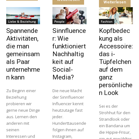
Weiterlesen
Liebe & Beziehung
People
Fashion
Spannende
Sinnfluence
Kopfbedec
Aktivitäten,
r: Wie
kung als
die man
funktioniert
Accessoire:
gemeinsam
Nachhaltig
das i-
als Paar
keit auf
Tüpfelchen
unternehme
Social-
auf dem
n kann
Media?
ganz
persönliche
Zu Beginn einer
Die neue Macht
n Look
Beziehung
der Sinnfluencer
probieren wir
Influencer kennt
Sei es der
gerne neue Dinge
heutzutage fast
Strohhut für den
aus. Lernen den
jeder.
Strandlook oder
anderen mit
Hunderttausende
ein Bandana um
seinen
folgen ihnen auf
die Hippie-Frisur,
Interessen und
Instagram,
ein gut gewählter