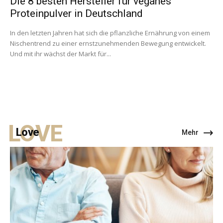
Die 8 besten Hersteller für veganes
Proteinpulver in Deutschland
In den letzten Jahren hat sich die pflanzliche Ernährung von einem
Nischentrend zu einer ernstzunehmenden Bewegung entwickelt.
Und mit ihr wächst der Markt für...
LOVE
Love
Mehr