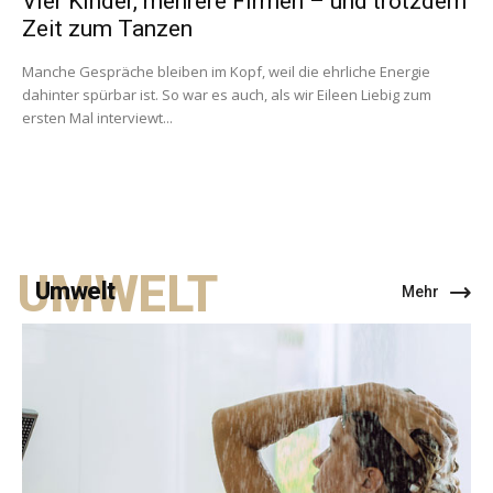
Vier Kinder, mehrere Firmen – und trotzdem
Zeit zum Tanzen
Manche Gespräche bleiben im Kopf, weil die ehrliche Energie
dahinter spürbar ist. So war es auch, als wir Eileen Liebig zum
ersten Mal interviewt...
UMWELT
Umwelt
Mehr