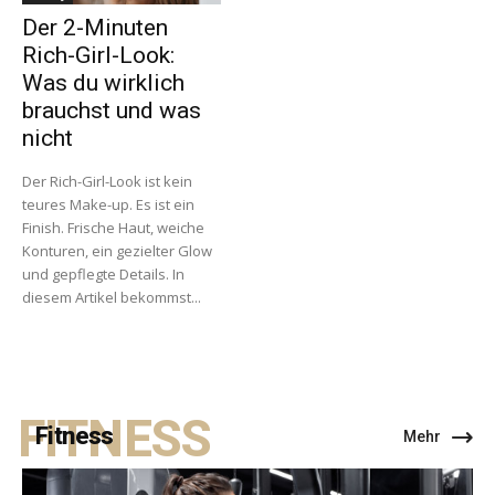
Der 2-Minuten
Rich-Girl-Look:
Was du wirklich
brauchst und was
nicht
Der Rich-Girl-Look ist kein
teures Make-up. Es ist ein
Finish. Frische Haut, weiche
Konturen, ein gezielter Glow
und gepflegte Details. In
diesem Artikel bekommst...
FITNESS
Fitness
Mehr