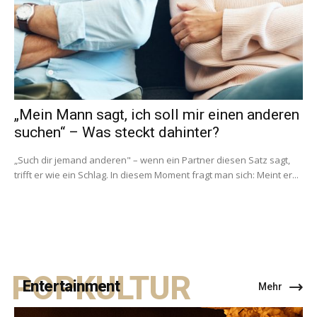
„Mein Mann sagt, ich soll mir einen anderen
suchen“ – Was steckt dahinter?
„Such dir jemand anderen" – wenn ein Partner diesen Satz sagt,
trifft er wie ein Schlag. In diesem Moment fragt man sich: Meint er...
POPKULTUR
Entertainment
Mehr