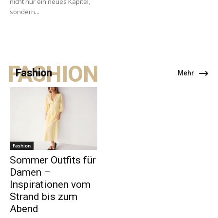
nicht nur ein neues Kapitel,
sondern...
FASHION
Fashion
Mehr
Fashion
Sommer Outfits für
Damen –
Inspirationen vom
Strand bis zum
Abend