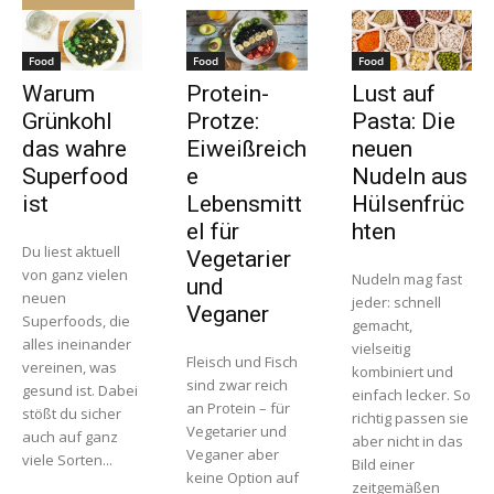
Food
Food
Food
Warum
Protein-
Lust auf
Grünkohl
Protze:
Pasta: Die
das wahre
Eiweißreich
neuen
Superfood
e
Nudeln aus
ist
Lebensmitt
Hülsenfrüc
el für
hten
Du liest aktuell
Vegetarier
von ganz vielen
Nudeln mag fast
und
neuen
jeder: schnell
Veganer
Superfoods, die
gemacht,
alles ineinander
vielseitig
Fleisch und Fisch
vereinen, was
kombiniert und
sind zwar reich
gesund ist. Dabei
einfach lecker. So
an Protein – für
stößt du sicher
richtig passen sie
Vegetarier und
auch auf ganz
aber nicht in das
Veganer aber
viele Sorten...
Bild einer
keine Option auf
zeitgemäßen