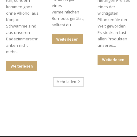
tun, sondern
niedrigen Preises
eines
kommen ganz
eines der
vermeintlichen
ohne Alkohol aus.
wichtigsten
Burnouts gerätst,
Konjac-
Pflanzenöle der
solltest du...
Schwämme sind
Welt geworden.
aus unseren
Es steckt in fast
Badezimmerschr
allen Produkten
Weiterlesen
änken nicht
unseres...
mehr...
Weiterlesen
Weiterlesen
Mehr laden