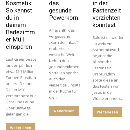
Kosmetik:
das
in der
So kannst
gesunde
Fastenzeit
du in
Powerkorn!
verzichten
deinem
könntest
Amaranth, das
Badezimm
vergessene
Bald ist es wieder
er Müll
„Korn der Inkas“
so weit: Am
einsparen
erobert die
Aschermittwoch
westliche Welt.
beginnt die
Laut Greenpeace
Neben den
alljährliche
landen jährlich
gesundheitlichen
Fastenzeit.
etwa 12,7 Million
Vorteilen spricht
Ursprünglich
Tonnen Plastik in
auch der
sollte diese an
unsere Ozeane.
vielseitige Einsatz
das Fasten von
Dieser Müll
in der Küche für
Jesus in der
zerstört nicht nur
die...
Wüste erinnern,...
Flora und Fauna.
Über Umwege
Weiterlesen
Weiterlesen
gelangen die...
Weiterlesen