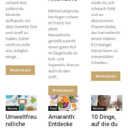
schlank bist,
müde ist, sich
solltest du
schwach fühlt
Milchersatzprodu
Muskeln
und an
kte liegen schwer
aufbauen, um
depressiven
im Trend. Vor
dein Gewebe fest
Phasen leidet,
allem
und straff zu
der hat vielleicht
Mandelmilch
halten. Daher
einem Vitamin
genießt zurecht
reicht es nicht
B12 Mangel.
einen guten Ruf
aus, lediglich
Dieser kann zu
im Gegensatz zu
einige...
irreversiblen
Kuh- und
Schäden...
Sojamilch. Warum
Weiterlesen
auch du den
Weiterlesen
Griff...
Weiterlesen
Beauty
Food
Mindset
Umweltfreu
Amaranth:
10 Dinge,
ndliche
Entdecke
auf die du