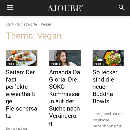
Start
Schlagworte
Vegan
Thema:
Vegan
Food
People
Food
Seitan: Der
Amanda Da
So lecker
fast
Gloria: Die
sind die
perfekte
SOKO-
neuen
eiweißhalti
Kommissar
Buddha
ge
in auf der
Bowls
Fleischersa
Suche nach
Eine „Bowl“ ist die
tz
Veränderun
englische
g
Bezeichnung für
Seitan ist ein