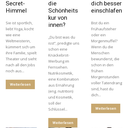
Secret-
die
dich besser
Himmel
Schönheits
einschlafen
kur von
Sie ist sportlich,
Bist du ein
innen?
liebt Yoga, kocht
Frühaufsteher
wie eine
oder ein
„Du bist was du
Weltmeisterin,
Morgenmuffel?
isst“, predigte uns
kümmert sich um
Wenn du die
schon eine
ihre Familie, spielt
Menschen
Knäckebrot-
Theater und sieht
bewunderst, die
Werbung im
nach all den Jobs
schon in den
Fernsehen.
noch aus...
frühen
Nutrikosmetik,
Morgenstunden
eine Kombination
voller Tatendrang
Weiterlesen
aus Ernährung
sind, hast du
(eng. nutrition)
dich...
und Kosmetik,
soll der
Weiterlesen
Schlüssel...
Weiterlesen