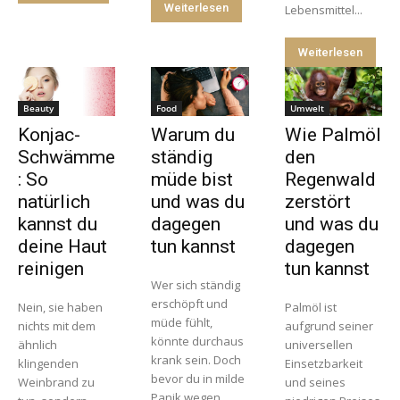
Weiterlesen
Lebensmittel...
Weiterlesen
Beauty
Food
Umwelt
Konjac-
Warum du
Wie Palmöl
Schwämme
ständig
den
: So
müde bist
Regenwald
natürlich
und was du
zerstört
kannst du
dagegen
und was du
deine Haut
tun kannst
dagegen
reinigen
tun kannst
Wer sich ständig
erschöpft und
Nein, sie haben
Palmöl ist
müde fühlt,
nichts mit dem
aufgrund seiner
könnte durchaus
ähnlich
universellen
krank sein. Doch
klingenden
Einsetzbarkeit
bevor du in milde
Weinbrand zu
und seines
Panik wegen