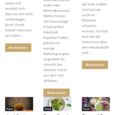
Autos und
der Erde endlich
arate oder
wundert sich,
sind und wir
Mineralbrauseta
dass es sich nicht
unseren
bletten finden
fortbewegen
Planeten
sich heutzutage
lässt? Unser
schützen
in fast jedem
Körper muss uns
müssen, ist nicht
Haushalt.
ein Leben...
erst seit der
Experten halten
Diskussion über
jedoch nur
den Klimawandel
Weiterlesen
wenige
und...
Nahrungsergänz
ungsmittel für
sinnvoll. Der
Weiterlesen
neueste Trend
aus den USA:
Vitamine,...
Weiterlesen
Food
Food
Food