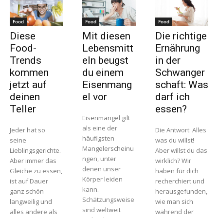
Food
Food
Food
Diese
Mit diesen
Die richtige
Food-
Lebensmitt
Ernährung
Trends
eln beugst
in der
kommen
du einem
Schwanger
jetzt auf
Eisenmang
schaft: Was
deinen
el vor
darf ich
Teller
essen?
Eisenmangel gilt
als eine der
Jeder hat so
Die Antwort: Alles
häufigsten
seine
was du willst!
Mangelerscheinu
Lieblingsgerichte.
Aber willst du das
ngen, unter
Aber immer das
wirklich? Wir
denen unser
Gleiche zu essen,
haben für dich
Körper leiden
ist auf Dauer
recherchiert und
kann.
ganz schön
herausgefunden,
Schätzungsweise
langweilig und
wie man sich
sind weltweit
alles andere als
während der