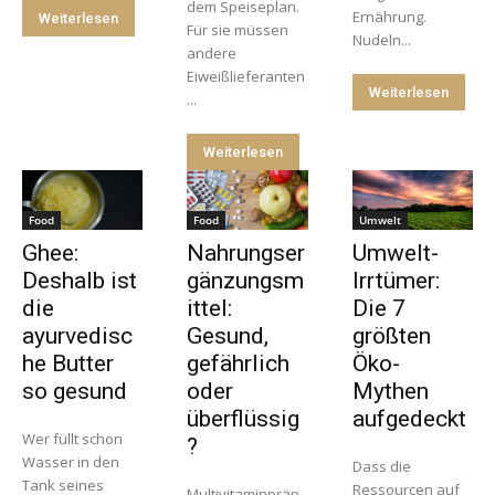
dem Speiseplan.
Ernährung.
Weiterlesen
Für sie müssen
Nudeln...
andere
Eiweißlieferanten
Weiterlesen
...
Weiterlesen
Food
Food
Umwelt
Ghee:
Nahrungser
Umwelt-
Deshalb ist
gänzungsm
Irrtümer:
die
ittel:
Die 7
ayurvedisc
Gesund,
größten
he Butter
gefährlich
Öko-
so gesund
oder
Mythen
überflüssig
aufgedeckt
Wer füllt schon
?
Wasser in den
Dass die
Tank seines
Ressourcen auf
Multivitaminpräp