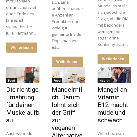
mitzuspielen
sich. Eine
Munde, es stellt
dafür schon viel
unüberschaubar
sich jedoch die
eher. Ende des
e Anzahl an
Frage, ob die Diät
Jahres ist
Produkten und
mit besonders
sympathische
viele gut
wenigen oder
Julia Hartmann...
gemeinte Insider-
sogar ohne
Tipps machen
Kohlenhydrate...
es...
Weiterlesen
Weiterlesen
Weiterlesen
Food
Food
Health
Die richtige
Mandelmil
Mangel an
Ernährung
ch: Darum
Vitamin
für deinen
lohnt sich
B12 macht
Muskelaufb
der Griff
müde und
au
zur
schwach
veganen
Auch wenn du
Wer chronisch
Alternative