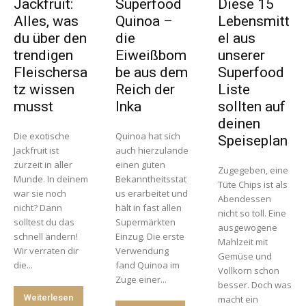
Jackfruit:
Superfood
Diese 15
Alles, was
Quinoa –
Lebensmitt
du über den
die
el aus
trendigen
Eiweißbom
unserer
Fleischersa
be aus dem
Superfood
tz wissen
Reich der
Liste
musst
Inka
sollten auf
deinen
Die exotische
Quinoa hat sich
Speiseplan
Jackfruit ist
auch hierzulande
zurzeit in aller
einen guten
Zugegeben, eine
Munde. In deinem
Bekanntheitsstat
Tüte Chips ist als
war sie noch
us erarbeitet und
Abendessen
nicht? Dann
hält in fast allen
nicht so toll. Eine
solltest du das
Supermärkten
ausgewogene
schnell ändern!
Einzug. Die erste
Mahlzeit mit
Wir verraten dir
Verwendung
Gemüse und
die...
fand Quinoa im
Vollkorn schon
Zuge einer...
besser. Doch was
Weiterlesen
macht ein