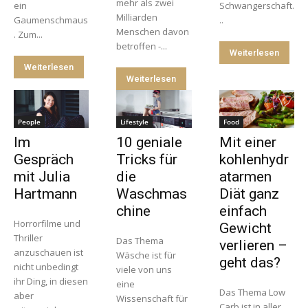
mehr als zwei
ein
Schwangerschaft.
Milliarden
Gaumenschmaus
..
Menschen davon
. Zum...
betroffen -...
Weiterlesen
Weiterlesen
Weiterlesen
People
Lifestyle
Food
Im
10 geniale
Mit einer
Gespräch
Tricks für
kohlenhydr
mit Julia
die
atarmen
Hartmann
Waschmas
Diät ganz
chine
einfach
Horrorfilme und
Gewicht
Thriller
Das Thema
verlieren –
anzuschauen ist
Wäsche ist für
geht das?
nicht unbedingt
viele von uns
ihr Ding, in diesen
eine
Das Thema Low
aber
Wissenschaft für
Carb ist in aller