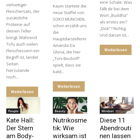
eine Schale. Was
vielseitiger
Kaum startete die
fällt dir bei dem
Fleischersatz, der
neue Staffel von
Wort „Buddha“
zusätzliche
SOKO MÜNCHEN,
als erstes ein?
Proteine auf
schon erzählt uns
„Dick“? Richtig.
deinen Teller
die
Und darum ist...
bringt. Während
Hauptdarstellerin
Tofu auch vielen
Amanda Da
Weiterlesen
Fleischessern ein
Gloria, die hier
Begriff ist, landet
„Toni Bischoff“
Seitan
spielt, dass sie
hierzulande
bald...
noch...
Weiterlesen
Weiterlesen
People
Beauty
Mindset
Kate Hall:
Nutrikosme
Diese 11
Der Stern
tik: Wie
Abendrouti
am Body-
wirksam ist
nen lassen