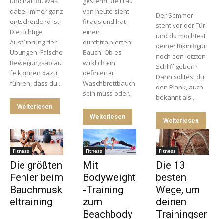
und hält fit. Was
gestern! Die Frau
dabei immer ganz
von heute sieht
Der Sommer
entscheidend ist:
fit aus und hat
steht vor der Tür
Die richtige
einen
und du möchtest
Ausführung der
durchtrainierten
deiner Bikinifigur
Übungen. Falsche
Bauch. Ob es
noch den letzten
Bewegungsabläu
wirklich ein
Schliff geben?
fe können dazu
definierter
Dann solltest du
führen, dass du...
Waschbrettbauch
den Plank, auch
sein muss oder...
bekannt als...
Weiterlesen
Weiterlesen
Weiterlesen
Fitness
Fitness
Fitness
Die größten
Mit
Die 13
Fehler beim
Bodyweight
besten
Bauchmusk
-Training
Wege, um
eltraining
zum
deinen
Beachbody
Trainingser