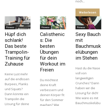
noch...
Weiterlesen
Fitness
Fitness
Fitness
Hüpf dich
Calisthenic
Sexy Bauch
schlank!
s: Die
mit
Das beste
besten
Bauchmusk
Trampolin-
Übungen
elübungen
Training für
für dein
im Stehen
Zuhause
Workout im
Hast du die Nase
Freien
voll von
Keine Lust mehr
langweiligen
auf die endlosen
Du möchtest
Crunches? Dann
Burpees, Planks
deine Kraft
haben wir die
und Squats?
verbessern und
Lösung für dich!
Dann könnte ein
deinen Körper fit
Wie wäre es mit
Trampolin die
für den Sommer
Bauchmuskelübu
Lösung für deine
machen? Wie