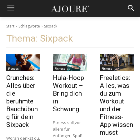
Start
Schlagworte
Sixpack
Thema:
Sixpack
Fitness
Fitness
Fitness
Crunches:
Hula-Hoop
Freeletics:
Alles über
Workout –
Alles, was
die
Bring dich
du zum
berühmte
in
Workout
Bauchübun
Schwung!
und der
g für dein
Fitness-
Fitness soll,vor
Sixpack
App wissen
allem für
musst
Anfänger, Spaß
Woran denkst du,