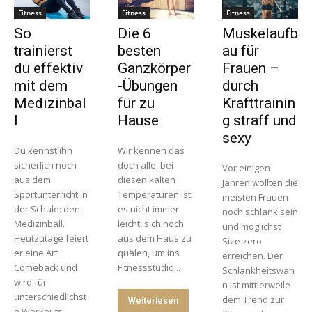
Fitness
Fitness
Fitness
So
Die 6
Muskelaufb
trainierst
besten
au für
du effektiv
Ganzkörper
Frauen –
mit dem
-Übungen
durch
Medizinbal
für zu
Krafttrainin
l
Hause
g straff und
sexy
Du kennst ihn
Wir kennen das
sicherlich noch
doch alle, bei
Vor einigen
aus dem
diesen kalten
Jahren wollten die
Sportunterricht in
Temperaturen ist
meisten Frauen
der Schule: den
es nicht immer
noch schlank sein
Medizinball.
leicht, sich noch
und möglichst
Heutzutage feiert
aus dem Haus zu
Size zero
er eine Art
quälen, um ins
erreichen. Der
Comeback und
Fitnessstudio...
Schlankheitswah
wird für
n ist mittlerweile
unterschiedlichst
dem Trend zur
Weiterlesen
e Workouts...