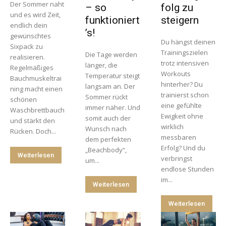
Der Sommer naht
– so
folg zu
und es wird Zeit,
funktioniert
steigern
endlich dein
’s!
gewünschtes
Du hängst deinen
Sixpack zu
Trainingszielen
Die Tage werden
realisieren.
trotz intensiven
länger, die
Regelmäßiges
Workouts
Temperatur steigt
Bauchmuskeltrai
hinterher? Du
langsam an. Der
ning macht einen
trainierst schon
Sommer rückt
schönen
eine gefühlte
immer näher. Und
Waschbrettbauch
Ewigkeit ohne
somit auch der
und stärkt den
wirklich
Wunsch nach
Rücken. Doch...
messbaren
dem perfekten
Erfolg? Und du
„Beachbody“,
Weiterlesen
verbringst
um...
endlose Stunden
im...
Weiterlesen
Weiterlesen