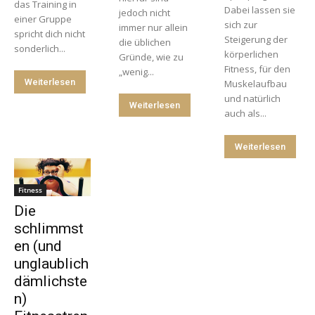
das Training in
Dabei lassen sie
jedoch nicht
einer Gruppe
sich zur
immer nur allein
spricht dich nicht
Steigerung der
die üblichen
sonderlich...
körperlichen
Gründe, wie zu
Fitness, für den
„wenig...
Weiterlesen
Muskelaufbau
und natürlich
Weiterlesen
auch als...
Weiterlesen
Fitness
Die
schlimmst
en (und
unglaublich
dämlichste
n)