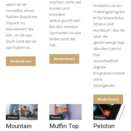
machen, nicht viel
wenn du dir
Freeletics ist ein
kosten und
vorstellst, einen
Trainingsprogram
trotzdem
flachen Bauch mit
m für körperliche
wirkungsvoll sein.
Sixpack zu
Fitness und
Bei den meisten
bekommen? Na
Ausdauer, das du
Sportarten ist das
klar, an Sit-ups.
über die
leider nicht der
Doch nicht die Sit-
gleichnamige App
Fall...
ups haben es...
abrufen kannst.
Das
Weiterlesen
ausschließlich
Weiterlesen
digitale
Programm kommt
ohne
Sportgeräte...
Weiterlesen
Fitness
Fitness
Fitness
Mountain
Muffin Top
Peloton