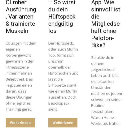
Climber:
– So wirst
App: Wie
Ausführung
du dein
sinnvoll ist
, Varianten
Hüftspeck
die
& trainierte
endgültig
Mitgliedsc
Muskeln
los
haft ohne
Peloton-
Übungen mit dem
Der Hüftspeck,
Bike?
eigenen
oder auch Muffin
Körpergewicht
Top, formt sich
So aktiv du in
gewinnen in der
unschön
deinem
Fitnessszene
oberhalb der
„eigentlichen“
immer mehr an
Hüftknochen und
Leben auch bist,
Beliebtheit. Das
lässt die
die aktuellen
liegt zum einen
Silhouette somit
Umständen
daran, dass
wie einen Muffin
machen es jedem
diese Übungen
aussehen. Doch
schwer, an seiner
ohne jegliches
Bauchspeck
Routine
Trainingsgerät...
sieht...
festzuhalten.
Waren Home-
Weiterlesen
Weiterlesen
Workouts früher