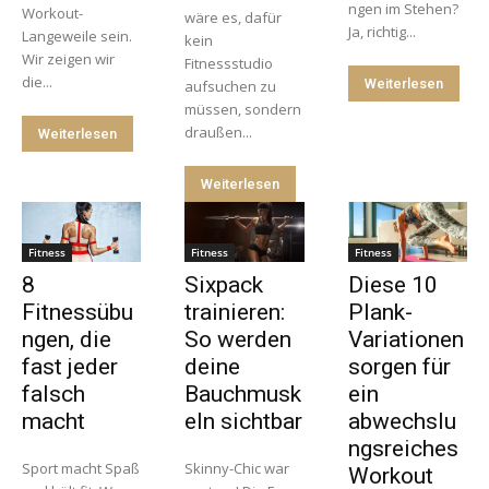
ngen im Stehen?
Workout-
wäre es, dafür
Ja, richtig...
Langeweile sein.
kein
Wir zeigen wir
Fitnessstudio
die...
Weiterlesen
aufsuchen zu
müssen, sondern
draußen...
Weiterlesen
Weiterlesen
Fitness
Fitness
Fitness
8
Sixpack
Diese 10
Fitnessübu
trainieren:
Plank-
ngen, die
So werden
Variationen
fast jeder
deine
sorgen für
falsch
Bauchmusk
ein
macht
eln sichtbar
abwechslu
ngsreiches
Sport macht Spaß
Skinny-Chic war
Workout