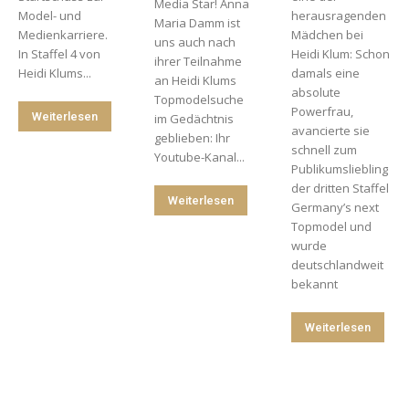
Media Star! Anna
Model- und
herausragenden
Maria Damm ist
Medienkarriere.
Mädchen bei
uns auch nach
In Staffel 4 von
Heidi Klum: Schon
ihrer Teilnahme
Heidi Klums...
damals eine
an Heidi Klums
absolute
Topmodelsuche
Powerfrau,
Weiterlesen
im Gedächtnis
avancierte sie
geblieben: Ihr
schnell zum
Youtube-Kanal...
Publikumsliebling
der dritten Staffel
Weiterlesen
Germany’s next
Topmodel und
wurde
deutschlandweit
bekannt
Weiterlesen