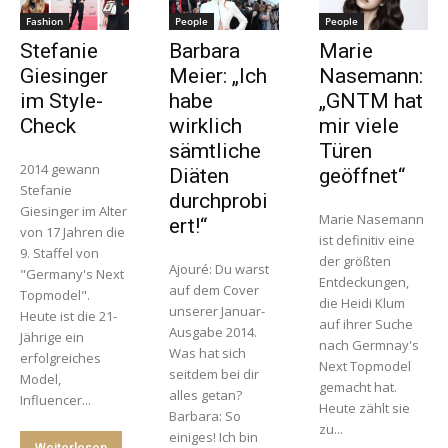
Fashion
People
People
Stefanie
Barbara
Marie
Giesinger
Meier: „Ich
Nasemann:
im Style-
habe
„GNTM hat
Check
wirklich
mir viele
sämtliche
Türen
2014 gewann
Diäten
geöffnet“
Stefanie
durchprobi
Giesinger im Alter
Marie Nasemann
ert!“
von 17 Jahren die
ist definitiv eine
9. Staffel von
der größten
Ajouré: Du warst
"Germany's Next
Entdeckungen,
auf dem Cover
Topmodel".
die Heidi Klum
unserer Januar-
Heute ist die 21-
auf ihrer Suche
Ausgabe 2014.
Jährige ein
nach Germnay's
Was hat sich
erfolgreiches
Next Topmodel
seitdem bei dir
Model,
gemacht hat.
alles getan?
Influencer...
Heute zählt sie
Barbara: So
zu...
einiges! Ich bin
Weiterlesen