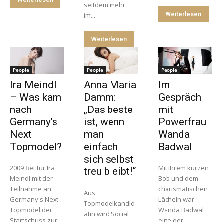
seitdem mehr
Weiterlesen
im...
Weiterlesen
People
People
People
Ira Meindl
Anna Maria
Im
– Was kam
Damm:
Gespräch
nach
„Das beste
mit
Germany’s
ist, wenn
Powerfrau
Next
man
Wanda
Topmodel?
einfach
Badwal
sich selbst
2009 fiel für Ira
Mit ihrem kurzen
treu bleibt!“
Meindl mit der
Bob und dem
Teilnahme an
charismatischen
Aus
Germany's Next
Lächeln war
Topmodelkandid
Topmodel der
Wanda Badwal
atin wird Social
Startschuss zur
eine der