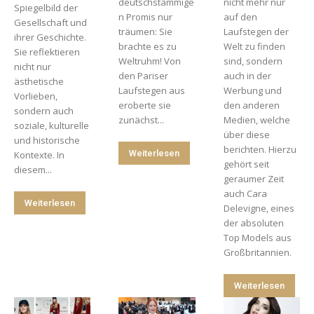
deutschstämmige
nicht mehr nur
Spiegelbild der
n Promis nur
auf den
Gesellschaft und
träumen: Sie
Laufstegen der
ihrer Geschichte.
brachte es zu
Welt zu finden
Sie reflektieren
Weltruhm! Von
sind, sondern
nicht nur
den Pariser
auch in der
ästhetische
Laufstegen aus
Werbung und
Vorlieben,
eroberte sie
den anderen
sondern auch
zunächst...
Medien, welche
soziale, kulturelle
über diese
und historische
berichten. Hierzu
Weiterlesen
Kontexte. In
gehört seit
diesem...
geraumer Zeit
auch Cara
Weiterlesen
Delevigne, eines
der absoluten
Top Models aus
Großbritannien.
Weiterlesen