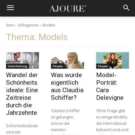
Start
Schlagworte
Models
Thema:
Models
Unterhaltung
People
People
Wandel der
Was wurde
Model-
Schönheits
eigentlich
Porträt:
ideale: Eine
aus Claudia
Cara
Zeitreise
Schiffer?
Delevigne
durch die
Claudia Schiffer
Ohne Frage gibt
Jahrzehnte
ist gelungen,
es einige Models,
wovon die
die international
Schönheitsideale
meisten
bekannt sind und
sind ein