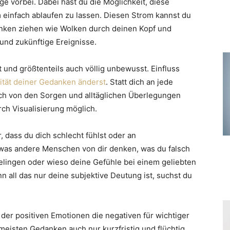
 vorbei. Dabei hast du die Möglichkeit, diese
m einfach ablaufen zu lassen. Diesen Strom kannst du
anken ziehen wie Wolken durch deinen Kopf und
und zukünftige Ereignisse.
 und größtenteils auch völlig unbewusst. Einfluss
ität deiner Gedanken änderst
. Statt dich an jede
ich von den Sorgen und alltäglichen Überlegungen
rch Visualisierung möglich.
 dass du dich schlecht fühlst oder an
, was andere Menschen von dir denken, was du falsch
elingen oder wieso deine Gefühle bei einem geliebten
all das nur deine subjektive Deutung ist, suchst du
t der positiven Emotionen die negativen für wichtiger
meisten Gedanken auch nur kurzfristig und flüchtig,