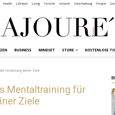
Health
Lifestyle
Living
Technik
Umwelt
Unterhaltung
People
Gew
NZEN
BUSINESS
MINDSET
STORE
KOSTENLOSE T
r die Umsetzung deiner Ziele
B
s Mentaltraining für
ner Ziele