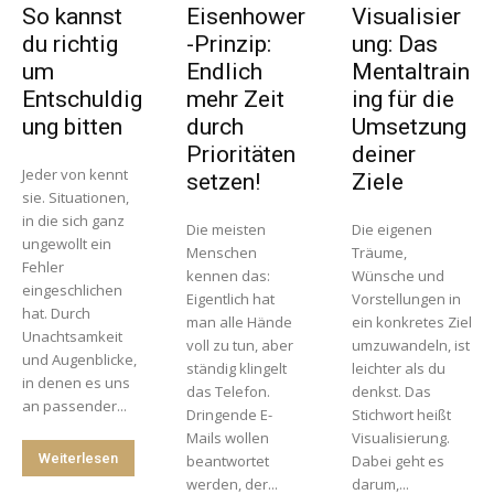
So kannst
Eisenhower
Visualisier
du richtig
-Prinzip:
ung: Das
um
Endlich
Mentaltrain
Entschuldig
mehr Zeit
ing für die
ung bitten
durch
Umsetzung
Prioritäten
deiner
Jeder von kennt
setzen!
Ziele
sie. Situationen,
in die sich ganz
Die meisten
Die eigenen
ungewollt ein
Menschen
Träume,
Fehler
kennen das:
Wünsche und
eingeschlichen
Eigentlich hat
Vorstellungen in
hat. Durch
man alle Hände
ein konkretes Ziel
Unachtsamkeit
voll zu tun, aber
umzuwandeln, ist
und Augenblicke,
ständig klingelt
leichter als du
in denen es uns
das Telefon.
denkst. Das
an passender...
Dringende E-
Stichwort heißt
Mails wollen
Visualisierung.
Weiterlesen
beantwortet
Dabei geht es
werden, der...
darum,...