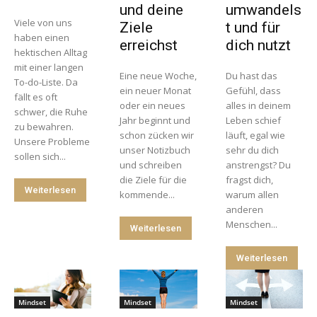
und deine
umwandels
Viele von uns
Ziele
t und für
haben einen
erreichst
dich nutzt
hektischen Alltag
mit einer langen
Eine neue Woche,
Du hast das
To-do-Liste. Da
ein neuer Monat
Gefühl, dass
fällt es oft
oder ein neues
alles in deinem
schwer, die Ruhe
Jahr beginnt und
Leben schief
zu bewahren.
schon zücken wir
läuft, egal wie
Unsere Probleme
unser Notizbuch
sehr du dich
sollen sich...
und schreiben
anstrengst? Du
die Ziele für die
fragst dich,
Weiterlesen
kommende...
warum allen
anderen
Menschen...
Weiterlesen
Weiterlesen
Mindset
Mindset
Mindset