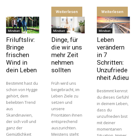
Weiterlesen
Weiterlesen
Mindset
Mindset
Mindset
Friluftsliv:
Dinge, für
Leben
Bringe
die wir uns
verändern
frischen
mehr Zeit
in 7
Wind in
nehmen
Schritten:
dein Leben
sollten
Unzufriede
nheit Adieu
Bestimmt hast du
Früh wird uns
schon von Hygge
beigebracht, im
Bestimmt kennst
gehört, dem
Leben Ziele zu
du dieses Gefühl
beliebten Trend
setzen und
in deinem Leben,
aus
unsere
dass du
Skandinavien,
Prioritäten ihnen
unzufrieden bist
der sich voll und
entsprechend
mit deiner
ganz der
auszurichten.
momentanen
Gemütlichkeit
Meistens steht
Situation. Immer