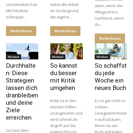
verschrieben hat.
dabei die Arbeit
dann, wenn der
Mit Friluftsliv
im Vordergrund,
Alltagsstress
schwappt...
die eigene...
nachlässt, wenn
du...
Weiterlesen
Weiterlesen
Weiterlesen
Mindset
Mindset
Mindset
Durchhalte
So kannst
So schaffst
n: Diese
du besser
du jede
Strategien
mit Kritik
Woche ein
lassen dich
umgehen
neues Buch
dranbleiben
Kritik ist in den
Es ist gar nicht so
und deine
meisten Fällen
schwer,
Ziele
unangenehm und
Lesegewohnheite
erreichen
wird schnell als
n aufzubauen.
Angriff auf die
Wenn du ein
Du hast dein
eigene Person
Buch gefunden