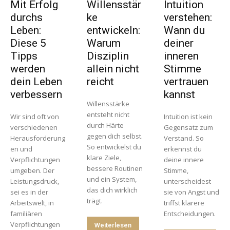
Mit Erfolg
Willensstär
Intuition
durchs
ke
verstehen:
Leben:
entwickeln:
Wann du
Diese 5
Warum
deiner
Tipps
Disziplin
inneren
werden
allein nicht
Stimme
dein Leben
reicht
vertrauen
verbessern
kannst
Willensstärke
entsteht nicht
Wir sind oft von
Intuition ist kein
durch Härte
verschiedenen
Gegensatz zum
gegen dich selbst.
Herausforderung
Verstand. So
So entwickelst du
en und
erkennst du
klare Ziele,
Verpflichtungen
deine innere
bessere Routinen
umgeben. Der
Stimme,
und ein System,
Leistungsdruck,
unterscheidest
das dich wirklich
sei es in der
sie von Angst und
trägt.
Arbeitswelt, in
triffst klarere
familiären
Entscheidungen.
Verpflichtungen
Weiterlesen