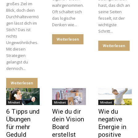
großes Ziel im
wahrgenommen.
hast, das dich an
Blick, doch dein
Oft schaltet sich
seine Seiten
Durchhaltevermö
das logische
fesselt, ist der
gen lässt dich im
Denken wie...
wichtigste
Stich? Das ist
Schritt...
nichts
Weiterlesen
Ungewöhnliches.
Weiterlesen
Mit diesen
Strategien
gelangst du
dennoch...
Weiterlesen
Mindset
Mindset
Mindset
6 Tipps und
Wie du dir
Wie du
Übungen
dein Vision
negative
für mehr
Board
Energie in
Geduld
erstellst
positive