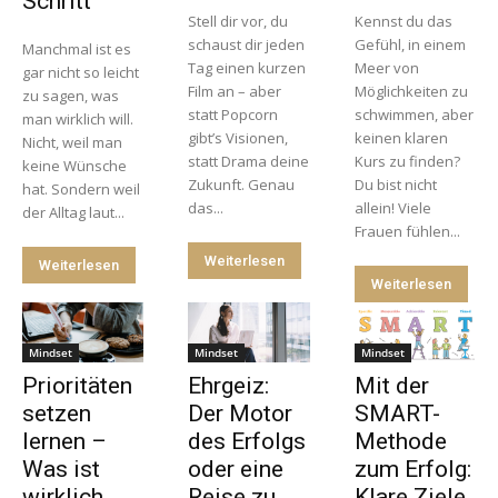
Schritt
Stell dir vor, du
Kennst du das
schaust dir jeden
Gefühl, in einem
Manchmal ist es
Tag einen kurzen
Meer von
gar nicht so leicht
Film an – aber
Möglichkeiten zu
zu sagen, was
statt Popcorn
schwimmen, aber
man wirklich will.
gibt’s Visionen,
keinen klaren
Nicht, weil man
statt Drama deine
Kurs zu finden?
keine Wünsche
Zukunft. Genau
Du bist nicht
hat. Sondern weil
das...
allein! Viele
der Alltag laut...
Frauen fühlen...
Weiterlesen
Weiterlesen
Weiterlesen
Mindset
Mindset
Mindset
Prioritäten
Ehrgeiz:
Mit der
setzen
Der Motor
SMART-
lernen –
des Erfolgs
Methode
Was ist
oder eine
zum Erfolg:
wirklich
Reise zu
Klare Ziele,