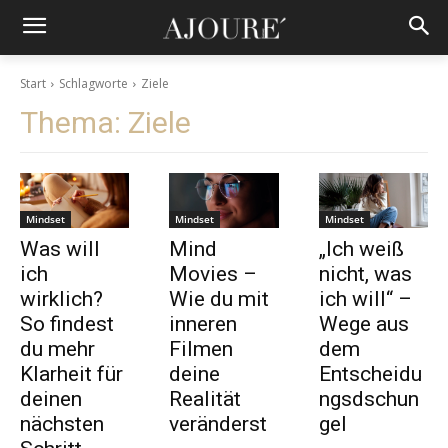
Start
Schlagworte
Ziele
Thema:
Ziele
Mindset
Mindset
Mindset
Was will
Mind
„Ich weiß
ich
Movies –
nicht, was
wirklich?
Wie du mit
ich will“ –
So findest
inneren
Wege aus
du mehr
Filmen
dem
Klarheit für
deine
Entscheidu
deinen
Realität
ngsdschun
nächsten
veränderst
gel