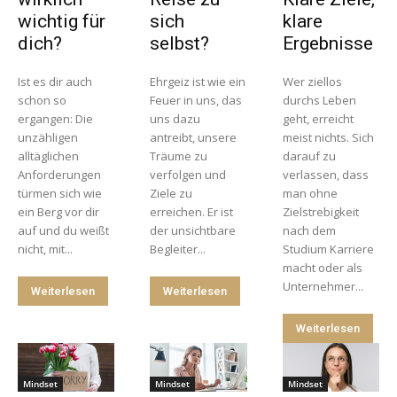
wichtig für
sich
klare
dich?
selbst?
Ergebnisse
Ist es dir auch
Ehrgeiz ist wie ein
Wer ziellos
schon so
Feuer in uns, das
durchs Leben
ergangen: Die
uns dazu
geht, erreicht
unzähligen
antreibt, unsere
meist nichts. Sich
alltäglichen
Träume zu
darauf zu
Anforderungen
verfolgen und
verlassen, dass
türmen sich wie
Ziele zu
man ohne
ein Berg vor dir
erreichen. Er ist
Zielstrebigkeit
auf und du weißt
der unsichtbare
nach dem
nicht, mit...
Begleiter...
Studium Karriere
macht oder als
Unternehmer...
Weiterlesen
Weiterlesen
Weiterlesen
Mindset
Mindset
Mindset