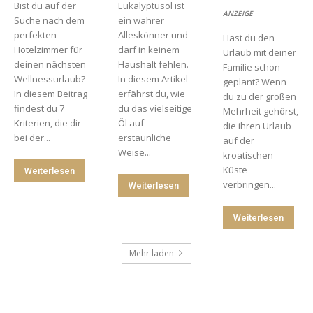
Bist du auf der
Eukalyptusöl ist
ANZEIGE
Suche nach dem
ein wahrer
perfekten
Alleskönner und
Hast du den
Hotelzimmer für
darf in keinem
Urlaub mit deiner
deinen nächsten
Haushalt fehlen.
Familie schon
Wellnessurlaub?
In diesem Artikel
geplant? Wenn
In diesem Beitrag
erfährst du, wie
du zu der großen
findest du 7
du das vielseitige
Mehrheit gehörst,
Kriterien, die dir
Öl auf
die ihren Urlaub
bei der...
erstaunliche
auf der
Weise...
kroatischen
Küste
Weiterlesen
verbringen...
Weiterlesen
Weiterlesen
Mehr laden