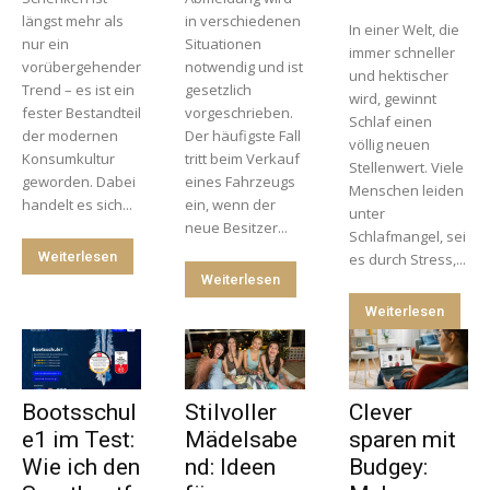
längst mehr als
in verschiedenen
In einer Welt, die
nur ein
Situationen
immer schneller
vorübergehender
notwendig und ist
und hektischer
Trend – es ist ein
gesetzlich
wird, gewinnt
fester Bestandteil
vorgeschrieben.
Schlaf einen
der modernen
Der häufigste Fall
völlig neuen
Konsumkultur
tritt beim Verkauf
Stellenwert. Viele
geworden. Dabei
eines Fahrzeugs
Menschen leiden
handelt es sich...
ein, wenn der
unter
neue Besitzer...
Schlafmangel, sei
Weiterlesen
es durch Stress,...
Weiterlesen
Weiterlesen
Bootsschul
Stilvoller
Clever
e1 im Test:
Mädelsabe
sparen mit
Wie ich den
nd: Ideen
Budgey: