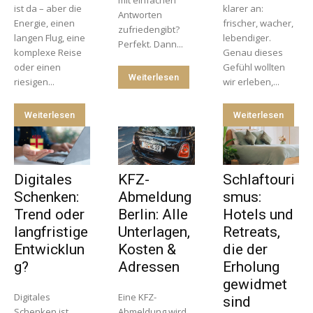
mit einfachen
ist da – aber die
klarer an:
Antworten
Energie, einen
frischer, wacher,
zufriedengibt?
langen Flug, eine
lebendiger.
Perfekt. Dann...
komplexe Reise
Genau dieses
oder einen
Gefühl wollten
Weiterlesen
riesigen...
wir erleben,...
Weiterlesen
Weiterlesen
Digitales
KFZ-
Schlaftouri
Schenken:
Abmeldung
smus:
Trend oder
Berlin: Alle
Hotels und
langfristige
Unterlagen,
Retreats,
Entwicklun
Kosten &
die der
g?
Adressen
Erholung
gewidmet
Digitales
Eine KFZ-
sind
Schenken ist
Abmeldung wird