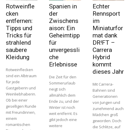
Rotweinfle
Spanien in
Echter
cken
der
Rennsport
entfernen:
Zwischens
im
Tipps und
aison: Ein
Miniaturfor
Tricks für
Geheimtipp
mat dank
strahlend
für
DR!FT –
saubere
unvergessli
Carrera
Kleidung
che
Hybrid
Erlebnisse
kommt
Rotweinflecken
dieses Jahr
sind ein Albtraum
Die Zeit für den
für jede
Sommerurlaub
Mit Carrera-
Gastgeberin und
neigt sich
Bahnen sind
Weinliebhaberin.
allmählich dem
Generationen
Ob bei einer
Ende zu, und der
von Jungen und
geselligen Runde
Winter ist noch
zunehmend auch
mit Freundinnen,
weit entfernt. Es
Mädchen groß
einem
gibt jedoch eine
geworden. Doch
romantischen
weitere
die Schlitze, auf