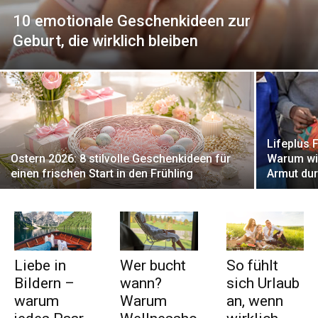
10 emotionale Geschenkideen zur
Geburt, die wirklich bleiben
Lifeplus 
Ostern 2026: 8 stilvolle Geschenkideen für
Warum wir
einen frischen Start in den Frühling
Armut dur
Liebe in
Wer bucht
So fühlt
Bildern –
wann?
sich Urlaub
warum
Warum
an, wenn