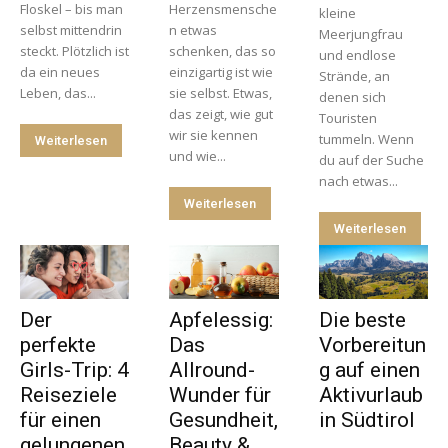
Floskel – bis man
Herzensmensche
kleine
selbst mittendrin
n etwas
Meerjungfrau
steckt. Plötzlich ist
schenken, das so
und endlose
da ein neues
einzigartig ist wie
Strände, an
Leben, das...
sie selbst. Etwas,
denen sich
das zeigt, wie gut
Touristen
wir sie kennen
tummeln. Wenn
Weiterlesen
und wie...
du auf der Suche
nach etwas...
Weiterlesen
Weiterlesen
Der
Apfelessig:
Die beste
perfekte
Das
Vorbereitun
Girls-Trip: 4
Allround-
g auf einen
Reiseziele
Wunder für
Aktivurlaub
für einen
Gesundheit,
in Südtirol
gelungenen
Beauty &