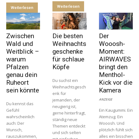
Weiterlesen
Weiterlesen
Zwischen
Die besten
Der
Wald und
Weihnachts
Wooosh-
Weitblick –
geschenke
Moment:
warum
für schlaue
AIRWAVES
Pfalzen
Köpfe
bringt den
genau dein
Menthol-
Du suchst ein
Ruheort
Kick vor die
Weihnachtsgesch
sein könnte
Kamera
enk für
jemanden, der
ANZEIGE
Du kennst das
neugierig ist,
Gefühl
Ein Kaugummi. Ein
gerne hinterfragt,
wahrscheinlich
Atemzug. Ein
ständig neue
auch: Der
Wooosh. Und
Themen entdeckt
Wunsch,
plötzlich fühlt sich
und sich selten
rauszukommen,
alles ein bisschen