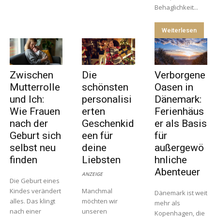
Behaglichkeit...
Weiterlesen
Zwischen
Die
Verborgene
Mutterrolle
schönsten
Oasen in
und Ich:
personalisi
Dänemark:
Wie Frauen
erten
Ferienhäus
nach der
Geschenkid
er als Basis
Geburt sich
een für
für
selbst neu
deine
außergewö
finden
Liebsten
hnliche
Abenteuer
ANZEIGE
Die Geburt eines
Kindes verändert
Manchmal
Dänemark ist weit
alles. Das klingt
möchten wir
mehr als
nach einer
unseren
Kopenhagen, die