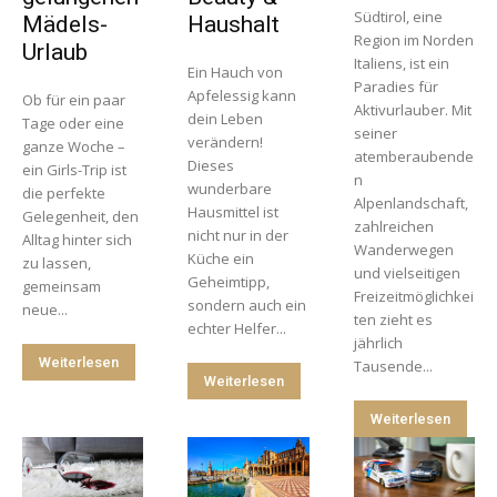
Südtirol, eine
Mädels-
Haushalt
Region im Norden
Urlaub
Italiens, ist ein
Ein Hauch von
Paradies für
Apfelessig kann
Ob für ein paar
Aktivurlauber. Mit
dein Leben
Tage oder eine
seiner
verändern!
ganze Woche –
atemberaubende
Dieses
ein Girls-Trip ist
n
wunderbare
die perfekte
Alpenlandschaft,
Hausmittel ist
Gelegenheit, den
zahlreichen
nicht nur in der
Alltag hinter sich
Wanderwegen
Küche ein
zu lassen,
und vielseitigen
Geheimtipp,
gemeinsam
Freizeitmöglichkei
sondern auch ein
neue...
ten zieht es
echter Helfer...
jährlich
Weiterlesen
Tausende...
Weiterlesen
Weiterlesen