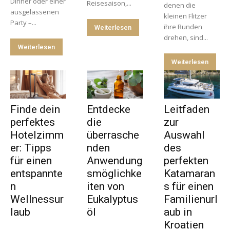
Dinner oder einer
Reisesaison,...
denen die
ausgelassenen
kleinen Flitzer
Party –...
ihre Runden
Weiterlesen
drehen, sind...
Weiterlesen
Weiterlesen
Finde dein
Entdecke
Leitfaden
perfektes
die
zur
Hotelzimm
überrasche
Auswahl
er: Tipps
nden
des
für einen
Anwendung
perfekten
entspannte
smöglichke
Katamaran
n
iten von
s für einen
Wellnessur
Eukalyptus
Familienurl
laub
öl
aub in
Kroatien