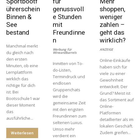
Sportbootf
für
Mehr
ührerschein
genussvoll
shoppen,
Binnen &
e Stunden
weniger
See
mit
zahlen –
bestand
Freundinne
geht das
n
wirklich?
Manchmal merkt
Werbung für
ANZEIGE
du gleich nach
Wineandbarrels
den ersten
Online-Einkäufe
Inmitten von To-
Minuten, ob eine
haben sich für
do-Listen,
Lernplattform
viele zu einer
Termindruck und
wirklich das
Gewohnheit
endlosen
richtige für dich
entwickelt. Der
Gruppenchats
ist. Bei
Grund? Meist ist
wird die
Bootsschule1 war
das Sortiment auf
gemeinsame Zeit
dieser Moment
Online-
mit den engsten
das
Platformen
Freundinnen zum
ausführliche...
detaillierter als im
seltenen Luxus.
lokalen Geschäft.
Umso mehr
Zudem greifen...
Weiterlesen
verdient ein