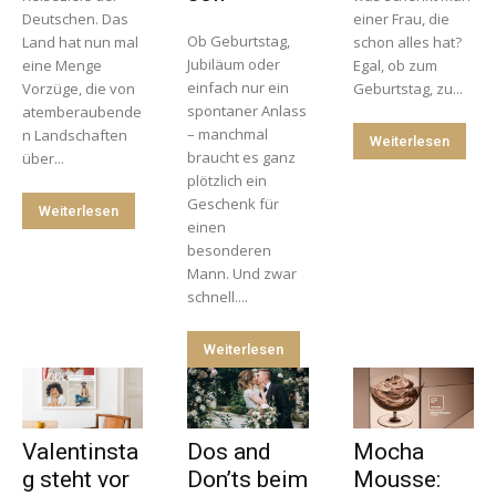
Deutschen. Das
einer Frau, die
Ob Geburtstag,
Land hat nun mal
schon alles hat?
Jubiläum oder
eine Menge
Egal, ob zum
einfach nur ein
Vorzüge, die von
Geburtstag, zu...
spontaner Anlass
atemberaubende
– manchmal
n Landschaften
Weiterlesen
braucht es ganz
über...
plötzlich ein
Geschenk für
Weiterlesen
einen
besonderen
Mann. Und zwar
schnell....
Weiterlesen
Valentinsta
Dos and
Mocha
g steht vor
Don’ts beim
Mousse: