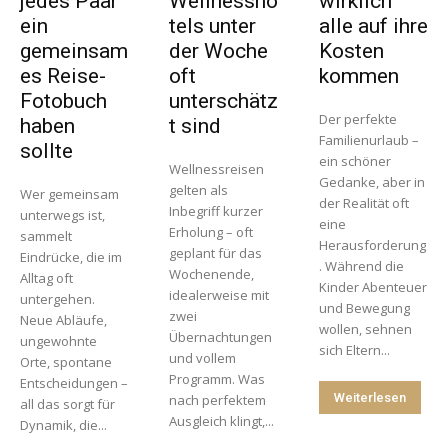
jedes Paar
Wellnessho
wirklich
ein
tels unter
alle auf ihre
gemeinsam
der Woche
Kosten
es Reise-
oft
kommen
Fotobuch
unterschätz
Der perfekte
haben
t sind
Familienurlaub –
sollte
ein schöner
Wellnessreisen
Gedanke, aber in
gelten als
Wer gemeinsam
der Realität oft
Inbegriff kurzer
unterwegs ist,
eine
Erholung – oft
sammelt
Herausforderung
geplant für das
Eindrücke, die im
. Während die
Wochenende,
Alltag oft
Kinder Abenteuer
idealerweise mit
untergehen.
und Bewegung
zwei
Neue Abläufe,
wollen, sehnen
Übernachtungen
ungewohnte
sich Eltern...
und vollem
Orte, spontane
Programm. Was
Entscheidungen –
Weiterlesen
nach perfektem
all das sorgt für
Ausgleich klingt,...
Dynamik, die...