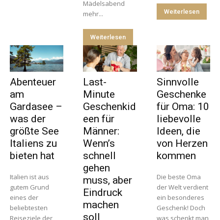
Mädelsabend
Weiterlesen
mehr...
Weiterlesen
Abenteuer
Last-
Sinnvolle
am
Minute
Geschenke
Gardasee –
Geschenkid
für Oma: 10
was der
een für
liebevolle
größte See
Männer:
Ideen, die
Italiens zu
Wenn’s
von Herzen
bieten hat
schnell
kommen
gehen
Italien ist aus
Die beste Oma
muss, aber
gutem Grund
der Welt verdient
Eindruck
eines der
ein besonderes
machen
beliebtesten
Geschenk! Doch
soll
Reiseziele der
was schenkt man