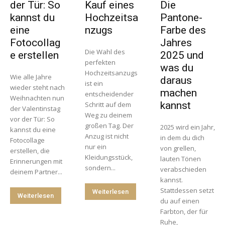
der Tür: So
Kauf eines
Die
kannst du
Hochzeitsa
Pantone-
eine
nzugs
Farbe des
Fotocollag
Jahres
Die Wahl des
e erstellen
2025 und
perfekten
was du
Hochzeitsanzugs
Wie alle Jahre
daraus
ist ein
wieder steht nach
machen
entscheidender
Weihnachten nun
kannst
Schritt auf dem
der Valentinstag
Weg zu deinem
vor der Tür: So
großen Tag. Der
2025 wird ein Jahr,
kannst du eine
Anzug ist nicht
in dem du dich
Fotocollage
nur ein
von grellen,
erstellen, die
Kleidungsstück,
lauten Tönen
Erinnerungen mit
sondern...
verabschieden
deinem Partner...
kannst.
Stattdessen setzt
Weiterlesen
Weiterlesen
du auf einen
Farbton, der für
Ruhe,