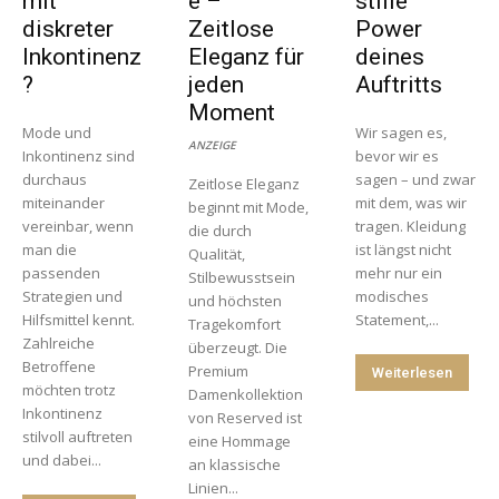
mit
e –
stille
diskreter
Zeitlose
Power
Inkontinenz
Eleganz für
deines
?
jeden
Auftritts
Moment
Mode und
Wir sagen es,
ANZEIGE
Inkontinenz sind
bevor wir es
durchaus
sagen – und zwar
Zeitlose Eleganz
miteinander
mit dem, was wir
beginnt mit Mode,
vereinbar, wenn
tragen. Kleidung
die durch
man die
ist längst nicht
Qualität,
passenden
mehr nur ein
Stilbewusstsein
Strategien und
modisches
und höchsten
Hilfsmittel kennt.
Statement,...
Tragekomfort
Zahlreiche
überzeugt. Die
Betroffene
Premium
Weiterlesen
möchten trotz
Damenkollektion
Inkontinenz
von Reserved ist
stilvoll auftreten
eine Hommage
und dabei...
an klassische
Linien...