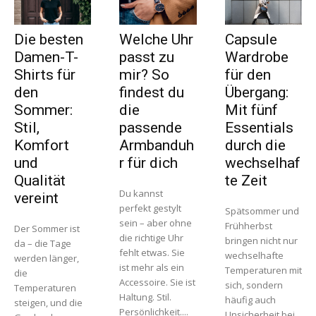
Die besten
Welche Uhr
Capsule
Damen-T-
passt zu
Wardrobe
Shirts für
mir? So
für den
den
findest du
Übergang:
Sommer:
die
Mit fünf
Stil,
passende
Essentials
Komfort
Armbanduh
durch die
und
r für dich
wechselhaf
Qualität
te Zeit
Du kannst
vereint
perfekt gestylt
Spätsommer und
sein – aber ohne
Frühherbst
Der Sommer ist
die richtige Uhr
bringen nicht nur
da – die Tage
fehlt etwas. Sie
wechselhafte
werden länger,
ist mehr als ein
Temperaturen mit
die
Accessoire. Sie ist
sich, sondern
Temperaturen
Haltung. Stil.
häufig auch
steigen, und die
Persönlichkeit....
Unsicherheit bei