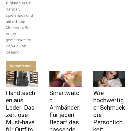
funktionieren:
nahbar,
spielerisch und
mit echtem
Mehrwert. Beim
ersten
gemeinsamen
Pop-up von
Zeagoo...
Weiterlesen
Handtasch
Smartwatc
Wie
en aus
h
hochwertig
Leder: Das
Armbänder:
er Schmuck
zeitlose
Für jeden
die
Must-have
Bedarf das
Persönlich
für Outfits,
passende
keit