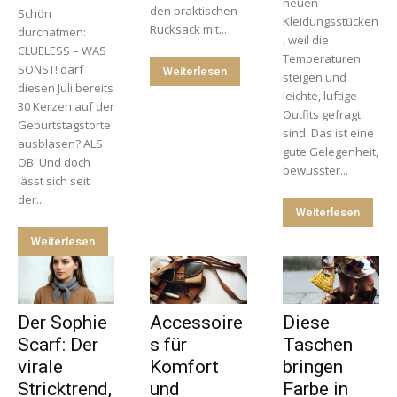
neuen
den praktischen
Schön
Kleidungsstücken
Rucksack mit...
durchatmen:
, weil die
CLUELESS – WAS
Temperaturen
SONST! darf
Weiterlesen
steigen und
diesen Juli bereits
leichte, luftige
30 Kerzen auf der
Outfits gefragt
Geburtstagstorte
sind. Das ist eine
ausblasen? ALS
gute Gelegenheit,
OB! Und doch
bewusster...
lässt sich seit
der...
Weiterlesen
Weiterlesen
Der Sophie
Accessoire
Diese
Scarf: Der
s für
Taschen
virale
Komfort
bringen
Stricktrend,
und
Farbe in