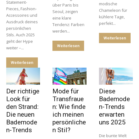
Statement-
modische
über Paris bis
Pieces, Fashion-
Chameleon für
Seoul, zeigen
Accessoires und
kühlere Tage,
eine klare
Ausdruck deines
perfekt...
Tendenz: Farben
persönlichen
werden...
Stils. Auch 2025
Weiterlesen
geht der Hype
Weiterlesen
weiter –...
Weiterlesen
Der richtige
Mode für
Diese
Look für
Transfraue
Bademode
den Strand:
n: Wie finde
n-Trends
Die neuen
ich meinen
erwarten
Bademode
persönliche
uns 2025
n-Trends
n Stil?
Die bunte Welt