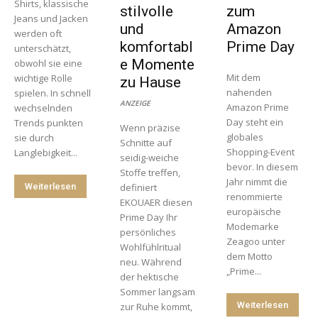
Shirts, klassische
stilvolle
zum
Jeans und Jacken
und
Amazon
werden oft
komfortabl
Prime Day
unterschätzt,
e Momente
obwohl sie eine
Mit dem
wichtige Rolle
zu Hause
nahenden
spielen. In schnell
ANZEIGE
Amazon Prime
wechselnden
Day steht ein
Trends punkten
Wenn präzise
globales
sie durch
Schnitte auf
Shopping-Event
Langlebigkeit...
seidig-weiche
bevor. In diesem
Stoffe treffen,
Jahr nimmt die
Weiterlesen
definiert
renommierte
EKOUAER diesen
europäische
Prime Day Ihr
Modemarke
persönliches
Zeagoo unter
Wohlfühlritual
dem Motto
neu. Während
„Prime...
der hektische
Sommer langsam
Weiterlesen
zur Ruhe kommt,