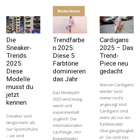
Weiterlesen
Die
Trendfarbe
Cardigans
Sneaker-
n 2025:
2025 – Das
Trends
Diese 5
Trend-
2025:
Farbtöne
Piece neu
Diese
dominieren
gedacht
Modelle
das Jahr
Warum Cardigans
musst du
wieder (und
Das Modejahr
jetzt
immer noch)
2025 wird mutig,
kennen
angesagt sind
weich und
Cardigans sind
experimentell
Sneaker sind
mehr als nur ein
zugleich. Die
längst mehr als
funktionaler
internationalen
nur Sportschuhe
Übergangsbegleit
Laufstege, von
– sie sind
er. Sie sind das
Kopenhagen