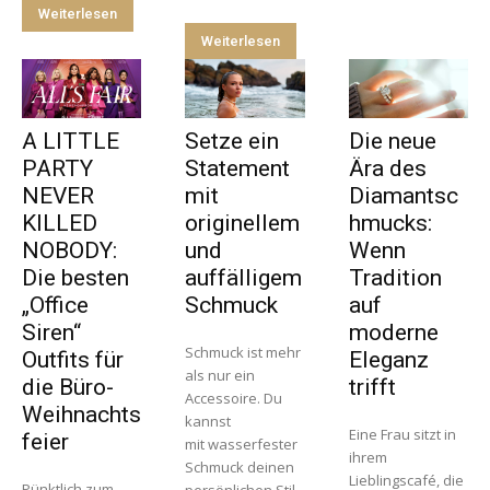
Weiterlesen
Weiterlesen
A LITTLE
Setze ein
Die neue
PARTY
Statement
Ära des
NEVER
mit
Diamantsc
KILLED
originellem
hmucks:
NOBODY:
und
Wenn
Die besten
auffälligem
Tradition
„Office
Schmuck
auf
Siren“
moderne
Schmuck ist mehr
Outfits für
Eleganz
als nur ein
die Büro-
trifft
Accessoire. Du
Weihnachts
kannst
Eine Frau sitzt in
feier
mit wasserfester
ihrem
Schmuck deinen
Lieblingscafé, die
Pünktlich zum