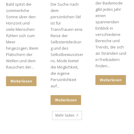
der Bademode
Bald spitzt die
Die Suche nach
gibt jedes Jahr
sommerliche
dem
einen
Sonne über den
persönlichen Stil
spannenden
Horizont und
ist für
Einblick in
viele Menschen
Transfrauen eine
verschiedene
fühlen sich zum
Reise der
Bereiche und
Meer
Selbstentdeckun
Trends, die sich
hingezogen. Beim
g und des
an Stränden und
Plätschern der
Selbstbewusstsei
in Freibädern
Wellen und dem
ns. Mode bietet
finden...
Rauschen der...
die Möglichkeit,
die eigene
Persönlichkeit
Weiterlesen
Weiterlesen
auf...
Weiterlesen
Mehr laden