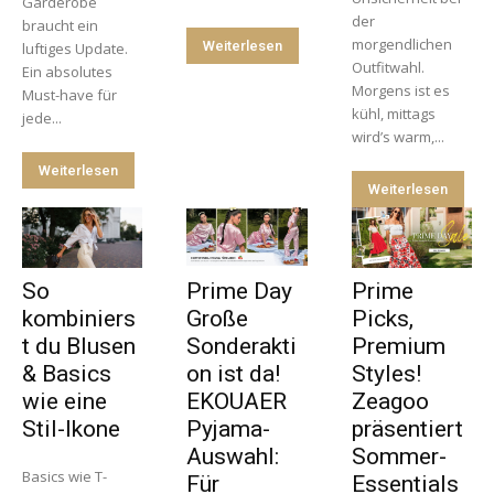
Garderobe
der
braucht ein
morgendlichen
Weiterlesen
luftiges Update.
Outfitwahl.
Ein absolutes
Morgens ist es
Must-have für
kühl, mittags
jede...
wird’s warm,...
Weiterlesen
Weiterlesen
So
Prime Day
Prime
kombiniers
Große
Picks,
t du Blusen
Sonderakti
Premium
& Basics
on ist da!
Styles!
wie eine
EKOUAER
Zeagoo
Stil-Ikone
Pyjama-
präsentiert
Auswahl:
Sommer-
Basics wie T-
Für
Essentials