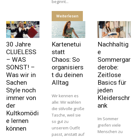
beginnt...
Weiterlesen
30 Jahre
Kartenetui
Nachhaltig
CLUELESS
statt
e
– WAS
Chaos: So
Sommergar
SONST! –
organisiers
derobe:
Was wir in
t du deinen
Zeitlose
Sachen
Alltag
Basics für
Style noch
jeden
Wir kennen es
immer von
Kleiderschr
alle: Wir wählen
der
ank
die stilvolle große
Kultkomödi
Tasche, weil sie
Im Sommer
e lernen
so gut zu
greifen viele
können
unserem Outfit
Menschen zu
passt, anstatt auf