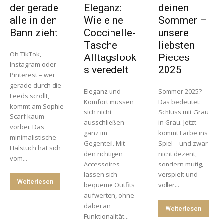
der gerade
Eleganz:
deinen
alle in den
Wie eine
Sommer –
Bann zieht
Coccinelle-
unsere
Tasche
liebsten
Ob TikTok,
Alltagslook
Pieces
Instagram oder
s veredelt
2025
Pinterest – wer
gerade durch die
Eleganz und
Sommer 2025?
Feeds scrollt,
Komfort müssen
Das bedeutet:
kommt am Sophie
sich nicht
Schluss mit Grau
Scarf kaum
ausschließen –
in Grau. Jetzt
vorbei. Das
ganz im
kommt Farbe ins
minimalistische
Gegenteil. Mit
Spiel – und zwar
Halstuch hat sich
den richtigen
nicht dezent,
vom...
Accessoires
sondern mutig,
lassen sich
verspielt und
Weiterlesen
bequeme Outfits
voller...
aufwerten, ohne
dabei an
Weiterlesen
Funktionalität...