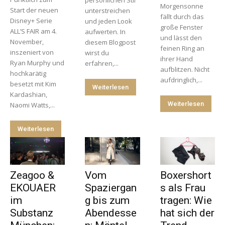
persönlichen Stil
Morgensonne
Start der neuen
unterstreichen
fällt durch das
Disney+ Serie
und jeden Look
große Fenster
ALL’S FAIR am 4.
aufwerten. In
und lässt den
November,
diesem Blogpost
feinen Ring an
inszeniert von
wirst du
ihrer Hand
Ryan Murphy und
erfahren,...
aufblitzen. Nicht
hochkarätig
aufdringlich,...
besetzt mit Kim
Weiterlesen
Kardashian,
Weiterlesen
Naomi Watts,...
Weiterlesen
Zeagoo &
Vom
Boxershort
EKOUAER
Spaziergan
s als Frau
im
g bis zum
tragen: Wie
Substanz
Abendesse
hat sich der