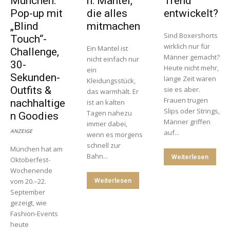
München:
n: Mäntel,
Trend
Pop-up mit
die alles
entwickelt?
„Blind
mitmachen
Sind Boxershorts
Touch“-
wirklich nur für
Ein Mantel ist
Challenge,
Männer gemacht?
nicht einfach nur
30-
Heute nicht mehr,
ein
Sekunden-
lange Zeit waren
Kleidungsstück,
Outfits &
sie es aber.
das warmhält. Er
Frauen trugen
nachhaltige
ist an kalten
Slips oder Strings,
Tagen nahezu
n Goodies
Männer griffen
immer dabei,
ANZEIGE
auf...
wenn es morgens
schnell zur
München hat am
Bahn...
Weiterlesen
Oktoberfest-
Wochenende
vom 20.–22.
Weiterlesen
September
gezeigt, wie
Fashion-Events
heute