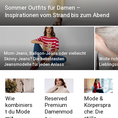
Sommer Outfits für Damen –
Inspirationen vom Strand bis zum Abend
Mom-Jeans, Balloon-Jeans oder vielleicht
Skinny-Jeans? Die beliebtesten
Wolle rich
Jeansmodelle für jeden Anlass
Lieblings
Wie
Reserved
Mode &
kombiniers
Premium
Körperspra
t du Mode
Damenmod
che: Die