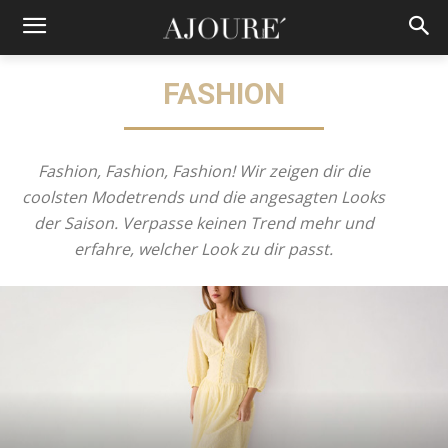
FASHION
Fashion, Fashion, Fashion! Wir zeigen dir die
coolsten Modetrends und die angesagten Looks
der Saison. Verpasse keinen Trend mehr und
erfahre, welcher Look zu dir passt.