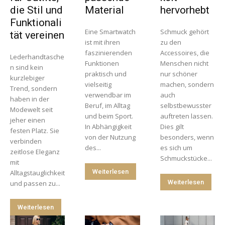
die Stil und
Material
hervorhebt
Funktionali
Eine Smartwatch
Schmuck gehört
tät vereinen
ist mit ihren
zu den
faszinierenden
Accessoires, die
Lederhandtasche
Funktionen
Menschen nicht
n sind kein
praktisch und
nur schöner
kurzlebiger
vielseitig
machen, sondern
Trend, sondern
verwendbar im
auch
haben in der
Beruf, im Alltag
selbstbewusster
Modewelt seit
und beim Sport.
auftreten lassen.
jeher einen
In Abhängigkeit
Dies gilt
festen Platz. Sie
von der Nutzung
besonders, wenn
verbinden
des...
es sich um
zeitlose Eleganz
Schmuckstücke...
mit
Weiterlesen
Alltagstauglichkeit
Weiterlesen
und passen zu...
Weiterlesen