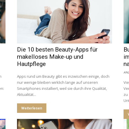
Die 10 besten Beauty-Apps für
B
makelloses Make-up und
im
Hautpflege
na
ANZ
m
Apps rund um Beauty gibt es inzwischen einige, doch
nur wenige bleiben wirklich lange auf unseren
Vie
en:
Smartphones installiert, weil sie durch ihre Qualität,
Ve
Aktualität...
zu 
Unt
Weiterlesen