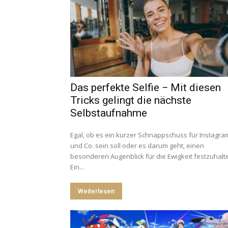
Das perfekte Selfie − Mit diesen
Tricks gelingt die nächste
Selbstaufnahme
Egal, ob es ein kurzer Schnappschuss für Instagra
und Co. sein soll oder es darum geht, einen
besonderen Augenblick für die Ewigkeit festzuhalt
Ein...
Weiterlesen