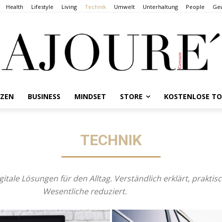
Health
Lifestyle
Living
Technik
Umwelt
Unterhaltung
People
Gew
NZEN
BUSINESS
MINDSET
STORE
KOSTENLOSE T
TECHNIK
itale Lösungen für den Alltag. Verständlich erklärt, prakti
Wesentliche reduziert.