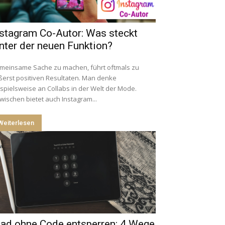
nstagram Co-Autor: Was steckt
nter der neuen Funktion?
meinsame Sache zu machen, führt oftmals zu
erst positiven Resultaten. Man denke
spielsweise an Collabs in der Welt der Mode.
wischen bietet auch Instagram...
Weiterlesen
Pad ohne Code entsperren: 4 Wege