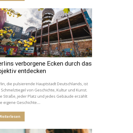
rlins verborgene Ecken durch das
jektiv entdecken
lin, die pulsierende Hauptstadt Deutschlands, ist
 Schmelztiegel von Geschichte, Kultur und Kunst.
e Straße, jeder Platz und jedes Gebäude erzählt
e eigene Geschichte....
Weiterlesen