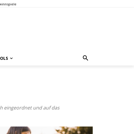
innspiele
OOLS
sch eingeordnet und auf das