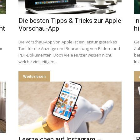
Die besten Tipps & Tricks zur Apple
I
ht
Vorschau-App
hi
Die Vorschau-App von Apple ist ein leistungsstarkes
Ge
hr
Tool für die Anzeige und Bearbeitung von Bildern und
äuß
PDF-Dokumenten. Doch viele Nutzer wissen nicht,
bei
welche vielseitigen...
Inz
Weiterlesen
Leerzeichen auf Instagram –
i