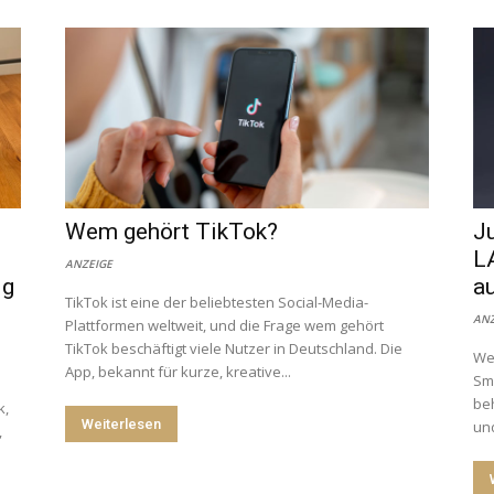
Wem gehört TikTok​?
Ju
L
ANZEIGE
ig
a
TikTok ist eine der beliebtesten Social-Media-
ANZ
Plattformen weltweit, und die Frage wem gehört
TikTok beschäftigt viele Nutzer in Deutschland. Die
Wer
App, bekannt für kurze, kreative...
Sma
be
k,
Weiterlesen
und
,