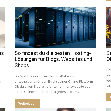
as
So findest du die besten Hosting-
Be
Lösungen für Blogs, Websites und
Ob
Shops
Ber
ein
Die Wahl des richtigen Hosting-Pakets ist
Jed
n
entscheidend für den Erfolg deiner Online-Plattform.
ein
..
Ob du einen Blog, eine Unternehmenswebsite oder
einen Onlineshop betreibst, jedes Projekt...
Weiterlesen