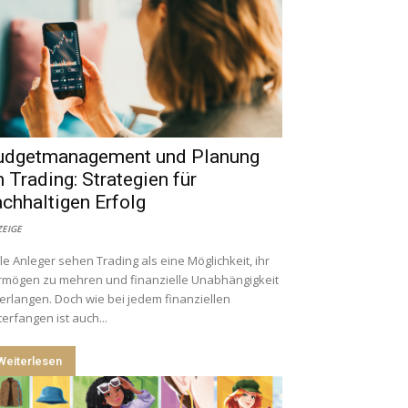
udgetmanagement und Planung
 Trading: Strategien für
chhaltigen Erfolg
EIGE
le Anleger sehen Trading als eine Möglichkeit, ihr
rmögen zu mehren und finanzielle Unabhängigkeit
erlangen. Doch wie bei jedem finanziellen
erfangen ist auch...
Weiterlesen