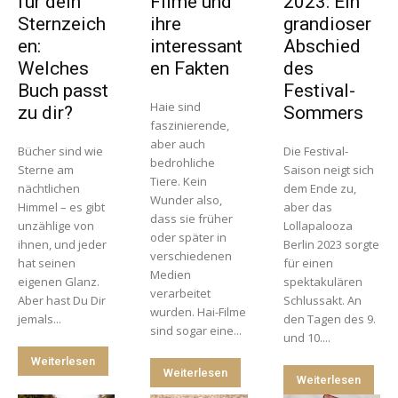
für dein
Filme und
2023: Ein
Sternzeich
ihre
grandioser
en:
interessant
Abschied
Welches
en Fakten
des
Buch passt
Festival-
Haie sind
zu dir?
Sommers
faszinierende,
aber auch
Bücher sind wie
Die Festival-
bedrohliche
Sterne am
Saison neigt sich
Tiere. Kein
nächtlichen
dem Ende zu,
Wunder also,
Himmel – es gibt
aber das
dass sie früher
unzählige von
Lollapalooza
oder später in
ihnen, und jeder
Berlin 2023 sorgte
verschiedenen
hat seinen
für einen
Medien
eigenen Glanz.
spektakulären
verarbeitet
Aber hast Du Dir
Schlussakt. An
wurden. Hai-Filme
jemals...
den Tagen des 9.
sind sogar eine...
und 10....
Weiterlesen
Weiterlesen
Weiterlesen