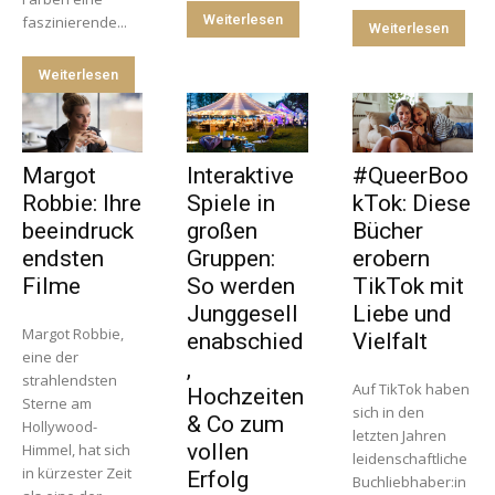
Weiterlesen
faszinierende...
Weiterlesen
Weiterlesen
Margot
Interaktive
#QueerBoo
Robbie: Ihre
Spiele in
kTok: Diese
beeindruck
großen
Bücher
endsten
Gruppen:
erobern
Filme
So werden
TikTok mit
Junggesell
Liebe und
Margot Robbie,
enabschied
Vielfalt
eine der
,
strahlendsten
Auf TikTok haben
Hochzeiten
Sterne am
sich in den
& Co zum
Hollywood-
letzten Jahren
vollen
Himmel, hat sich
leidenschaftliche
in kürzester Zeit
Erfolg
Buchliebhaber:in