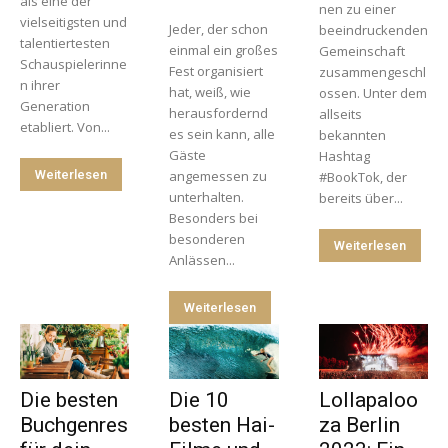
als eine der
nen zu einer
vielseitigsten und
Jeder, der schon
beeindruckenden
talentiertesten
einmal ein großes
Gemeinschaft
Schauspielerinne
Fest organisiert
zusammengeschl
n ihrer
hat, weiß, wie
ossen. Unter dem
Generation
herausfordernd
allseits
etabliert. Von...
es sein kann, alle
bekannten
Gäste
Hashtag
Weiterlesen
angemessen zu
#BookTok, der
unterhalten.
bereits über...
Besonders bei
besonderen
Weiterlesen
Anlässen...
Weiterlesen
Die besten
Die 10
Lollapaloo
Buchgenres
besten Hai-
za Berlin