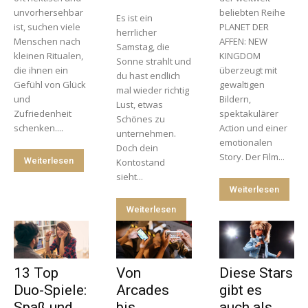
unvorhersehbar
beliebten Reihe
Es ist ein
ist, suchen viele
PLANET DER
herrlicher
Menschen nach
AFFEN: NEW
Samstag, die
kleinen Ritualen,
KINGDOM
Sonne strahlt und
die ihnen ein
überzeugt mit
du hast endlich
Gefühl von Glück
gewaltigen
mal wieder richtig
und
Bildern,
Lust, etwas
Zufriedenheit
spektakulärer
Schönes zu
schenken....
Action und einer
unternehmen.
emotionalen
Doch dein
Story. Der Film...
Weiterlesen
Kontostand
sieht...
Weiterlesen
Weiterlesen
13 Top
Von
Diese Stars
Duo-Spiele:
Arcades
gibt es
Spaß und
bis
auch als