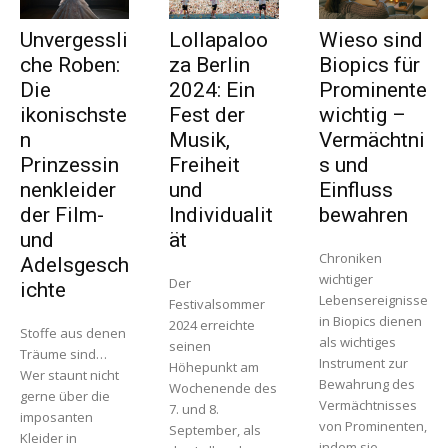
Unvergessli
Lollapaloo
Wieso sind
che Roben:
za Berlin
Biopics für
Die
2024: Ein
Prominente
ikonischste
Fest der
wichtig –
n
Musik,
Vermächtni
Prinzessin
Freiheit
s und
nenkleider
und
Einfluss
der Film-
Individualit
bewahren
und
ät
Chroniken
Adelsgesch
wichtiger
Der
ichte
Lebensereignisse
Festivalsommer
in Biopics dienen
2024 erreichte
Stoffe aus denen
als wichtiges
seinen
Träume sind…
Instrument zur
Höhepunkt am
Wer staunt nicht
Bewahrung des
Wochenende des
gerne über die
Vermächtnisses
7. und 8.
imposanten
von Prominenten,
September, als
Kleider in
indem sie