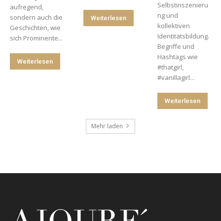
Selbstinszenieru
aufregend,
ng und
sondern auch die
Weiterlesen
kollektiven
Geschichten, wie
Identitätsbildung.
sich Prominente...
Begriffe und
Hashtags wie
Weiterlesen
#thatgirl,
#vanillagirl...
Weiterlesen
Mehr laden