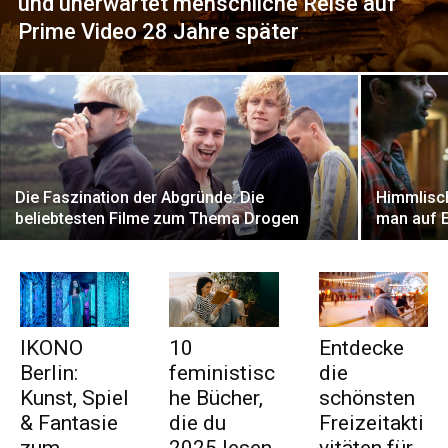
und unerwartet menschliche Reise auf
Prime Video 28 Jahre später
Die Faszination der Abgründe: Die
Himmlisch
beliebtesten Filme zum Thema Drogen
man auf E
IKONO
10
Entdecke
Berlin:
feministisc
die
Kunst, Spiel
he Bücher,
schönsten
& Fantasie
die du
Freizeitakti
zum
2025 lesen
vitäten für