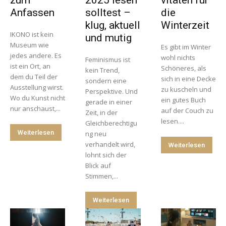
Anfassen
solltest –
die
klug, aktuell
Winterzeit
IKONO ist kein
und mutig
Museum wie
Es gibt im Winter
jedes andere. Es
wohl nichts
Feminismus ist
ist ein Ort, an
Schöneres, als
kein Trend,
dem du Teil der
sich in eine Decke
sondern eine
Ausstellung wirst.
zu kuscheln und
Perspektive. Und
Wo du Kunst nicht
ein gutes Buch
gerade in einer
nur anschaust,...
auf der Couch zu
Zeit, in der
lesen....
Gleichberechtigu
Weiterlesen
ng neu
verhandelt wird,
Weiterlesen
lohnt sich der
Blick auf
Stimmen,...
Weiterlesen