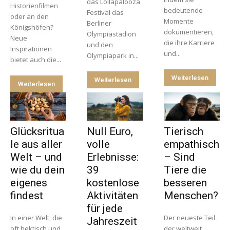
das Lollapalooza
Historienfilmen
bedeutende
Festival das
oder an den
Momente
Berliner
Königshöfen?
dokumentieren,
Olympiastadion
Neue
die ihre Karriere
und den
Inspirationen
und...
Olympiapark in...
bietet auch die...
Weiterlesen
Weiterlesen
Weiterlesen
Glücksritua
Null Euro,
Tierisch
le aus aller
volle
empathisch
Welt – und
Erlebnisse:
– Sind
wie du dein
39
Tiere die
eigenes
kostenlose
besseren
findest
Aktivitäten
Menschen?
für jede
In einer Welt, die
Der neueste Teil
Jahreszeit
oft hektisch und
der weltweit