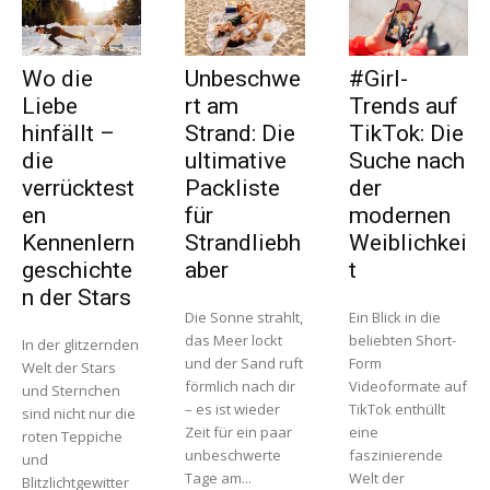
Wo die
Unbeschwe
#Girl-
Liebe
rt am
Trends auf
hinfällt –
Strand: Die
TikTok: Die
die
ultimative
Suche nach
verrücktest
Packliste
der
en
für
modernen
Kennenlern
Strandliebh
Weiblichkei
geschichte
aber
t
n der Stars
Die Sonne strahlt,
Ein Blick in die
das Meer lockt
beliebten Short-
In der glitzernden
und der Sand ruft
Form
Welt der Stars
förmlich nach dir
Videoformate auf
und Sternchen
– es ist wieder
TikTok enthüllt
sind nicht nur die
Zeit für ein paar
eine
roten Teppiche
unbeschwerte
faszinierende
und
Tage am...
Welt der
Blitzlichtgewitter