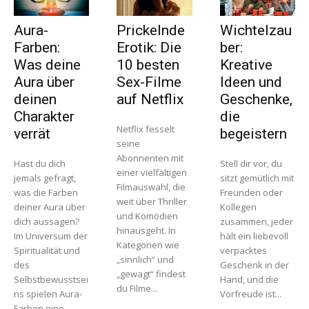
Aura-
Prickelnde
Wichtelzau
Farben:
Erotik: Die
ber:
Was deine
10 besten
Kreative
Aura über
Sex-Filme
Ideen und
deinen
auf Netflix
Geschenke,
Charakter
die
Netflix fesselt
verrät
begeistern
seine
Abonnenten mit
Hast du dich
Stell dir vor, du
einer vielfältigen
jemals gefragt,
sitzt gemütlich mit
Filmauswahl, die
was die Farben
Freunden oder
weit über Thriller
deiner Aura über
Kollegen
und Komödien
dich aussagen?
zusammen, jeder
hinausgeht. In
Im Universum der
hält ein liebevoll
Kategorien wie
Spiritualität und
verpacktes
„sinnlich“ und
des
Geschenk in der
„gewagt“ findest
Selbstbewusstsei
Hand, und die
du Filme...
ns spielen Aura-
Vorfreude ist...
Farben eine