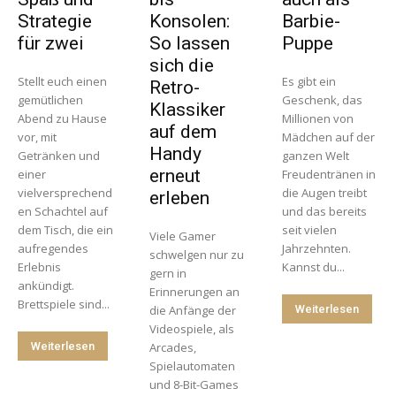
Strategie
Konsolen:
Barbie-
für zwei
So lassen
Puppe
sich die
Stellt euch einen
Es gibt ein
Retro-
gemütlichen
Geschenk, das
Klassiker
Abend zu Hause
Millionen von
auf dem
vor, mit
Mädchen auf der
Handy
Getränken und
ganzen Welt
erneut
einer
Freudentränen in
vielversprechend
die Augen treibt
erleben
en Schachtel auf
und das bereits
dem Tisch, die ein
seit vielen
Viele Gamer
aufregendes
Jahrzehnten.
schwelgen nur zu
Erlebnis
Kannst du...
gern in
ankündigt.
Erinnerungen an
Brettspiele sind...
die Anfänge der
Weiterlesen
Videospiele, als
Weiterlesen
Arcades,
Spielautomaten
und 8-Bit-Games