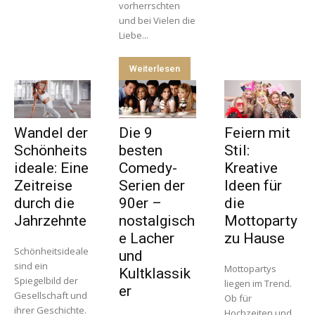
vorherrschten
und bei Vielen die
Liebe...
Weiterlesen
Wandel der
Die 9
Feiern mit
Schönheits
besten
Stil:
ideale: Eine
Comedy-
Kreative
Zeitreise
Serien der
Ideen für
durch die
90er –
die
Jahrzehnte
nostalgisch
Mottoparty
e Lacher
zu Hause
Schönheitsideale
und
sind ein
Mottopartys
Kultklassik
Spiegelbild der
liegen im Trend.
er
Gesellschaft und
Ob für
ihrer Geschichte.
Hochzeiten und