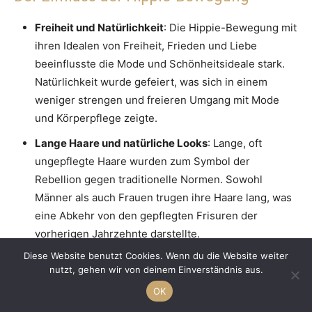
Freiheit und Natürlichkeit
: Die Hippie-Bewegung mit
ihren Idealen von Freiheit, Frieden und Liebe
beeinflusste die Mode und Schönheitsideale stark.
Natürlichkeit wurde gefeiert, was sich in einem
weniger strengen und freieren Umgang mit Mode
und Körperpflege zeigte.
Lange Haare und natürliche Looks
: Lange, oft
ungepflegte Haare wurden zum Symbol der
Rebellion gegen traditionelle Normen. Sowohl
Männer als auch Frauen trugen ihre Haare lang, was
eine Abkehr von den gepflegten Frisuren der
vorherigen Jahrzehnte darstellte.
Diese Website benutzt Cookies. Wenn du die Website weiter
Experimentierfreude mit Mode
: Die Hippie-Mode
nutzt, gehen wir von deinem Einverständnis aus.
war bunt, vielfältig und experimentell. Batik-Shirts,
OK
weite Hosen, Stirnbänder und handgemachte