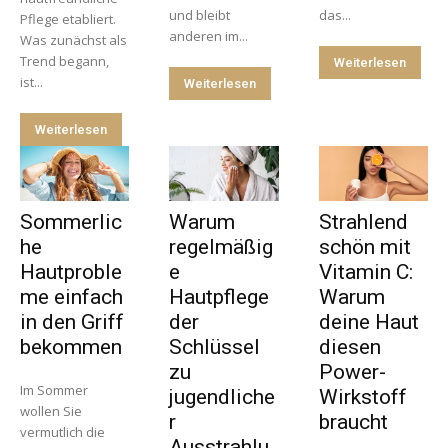
und bleibt
das...
Pflege etabliert.
anderen im...
Was zunächst als
Trend begann,
Weiterlesen
ist...
Weiterlesen
Weiterlesen
Sommerlic
Warum
Strahlend
he
regelmäßig
schön mit
Hautproble
e
Vitamin C:
me einfach
Hautpflege
Warum
in den Griff
der
deine Haut
bekommen
Schlüssel
diesen
zu
Power-
Im Sommer
jugendliche
Wirkstoff
wollen Sie
r
braucht
vermutlich die
Ausstrahlu