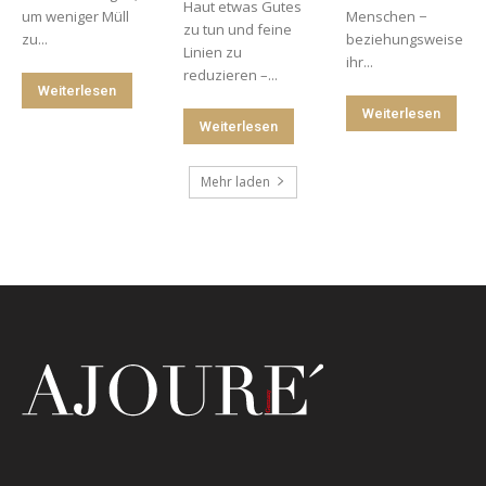
Haut etwas Gutes
um weniger Müll
Menschen −
zu tun und feine
zu...
beziehungsweise
Linien zu
ihr...
reduzieren –...
Weiterlesen
Weiterlesen
Weiterlesen
Mehr laden