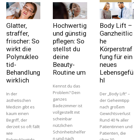
Glatter,
Hochwertig
Body Lift –
straffer,
und günstig
Ganzheitlic
frischer: So
pflegen: So
he
wirkt die
stellst du
Körperstraf
Polynukleo
deine
fung für ein
tid-
Beauty-
neues
Behandlung
Routine um
Lebensgefü
wirklich
hl
Kennst du das
Problem? Dein
In der
Der „Body Lift“ –
ganzes
ästhetischen
der Geheimtipp
Badezimmer ist
Medizin gibt es
nach großem
vollgestellt mit
kaum einen
Gewichtsverlust
scheinbar
Begriff, der
Rund 40 % aller
nützlichen
derzeit so oft fällt
Patientinnen und
Schönheitshelfer
wie
Patienten, die
n und nach
Polynukleotide.
über 30