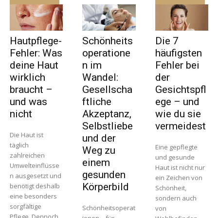
Hautpflege-
Schönheits
Die 7
Fehler: Was
operatione
häufigsten
deine Haut
n im
Fehler bei
wirklich
Wandel:
der
braucht –
Gesellscha
Gesichtspfl
und was
ftliche
ege – und
nicht
Akzeptanz,
wie du sie
Selbstliebe
vermeidest
Die Haut ist
und der
täglich
Eine gepflegte
Weg zu
zahlreichen
und gesunde
einem
Umwelteinflüsse
Haut ist nicht nur
gesunden
n ausgesetzt und
ein Zeichen von
Körperbild
benötigt deshalb
Schönheit,
eine besonders
sondern auch
sorgfältige
Schönheitsoperat
von
Pflege. Dennoch