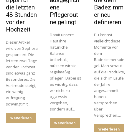
die letzten
ene
Badezimm
48 Stunden
Pflegerouti
er neu
vor der
ne gelingt
definieren
Hochzeit
Damit unsere
Du kennst
Haut ihre
vielleicht diese
Dieser Artikel
natürliche
Momente vor
wird von Sephora
Balance
dem
gesponsert. Die
beibehält,
Badezimmerspie
letzten zwei Tage
müssen wir sie
gel. Man schaut
vor der Hochzeit
regelmäßig
auf die Produkte,
sind etwas ganz
pflegen. Dabei ist
die sich im Laufe
Besonderes: Die
es wichtig, dass
der Jahre
Vorfreude steigt,
wir nicht zu
angesammelt
ein wenig
aggressiv
haben.
Aufregung
vorgehen,
Versprechen
schwingt mit...
sondern auf...
über
Versprechen....
Weiterlesen
Weiterlesen
Weiterlesen