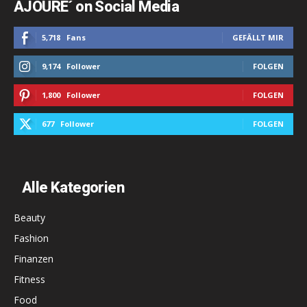
AJOURE´ on Social Media
5,718
Fans
GEFÄLLT MIR
9,174
Follower
FOLGEN
1,800
Follower
FOLGEN
677
Follower
FOLGEN
Alle Kategorien
Beauty
Fashion
Finanzen
Fitness
Food