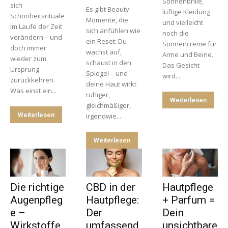
Sonnenbrille,
sich
Es gibt Beauty-
luftige Kleidung
Schönheitsrituale
Momente, die
und vielleicht
im Laufe der Zeit
sich anfühlen wie
noch die
verändern – und
ein Reset: Du
Sonnencreme für
doch immer
wachst auf,
Arme und Beine.
wieder zum
schaust in den
Das Gesicht
Ursprung
Spiegel – und
wird...
zurückkehren.
deine Haut wirkt
Was einst ein...
ruhiger,
Weiterlesen
gleichmäßiger,
Weiterlesen
irgendwie...
Weiterlesen
Die richtige
CBD in der
Hautpflege
Augenpfleg
Hautpflege:
+ Parfum =
e –
Der
Dein
Wirkstoffe,
umfassend
unsichtbare