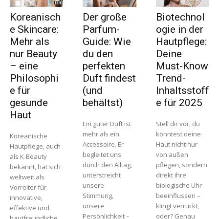
Koreanisch
Der große
Biotechnol
e Skincare:
Parfum-
ogie in der
Mehr als
Guide: Wie
Hautpflege:
nur Beauty
du den
Deine
– eine
perfekten
Must-Know
Philosophi
Duft findest
Trend-
e für
(und
Inhaltsstoff
gesunde
behältst)
e für 2025
Haut
Ein guter Duft ist
Stell dir vor, du
mehr als ein
könntest deine
Koreanische
Accessoire. Er
Haut nicht nur
Hautpflege, auch
begleitet uns
von außen
als K-Beauty
durch den Alltag,
pflegen, sondern
bekannt, hat sich
unterstreicht
direkt ihre
weltweit als
unsere
biologische Uhr
Vorreiter für
Stimmung,
beeinflussen –
innovative,
unsere
klingt verrückt,
effektive und
Persönlichkeit –
oder? Genau
hautfreundliche