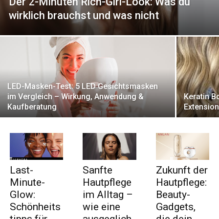
Der 2-Minuten Rich-Girl-Look: Was du
wirklich brauchst und was nicht
LED-Masken-Test: 5 LED Gesichtsmasken
im Vergleich – Wirkung, Anwendung &
Keratin B
Kaufberatung
Extension
Last-
Sanfte
Zukunft der
Minute-
Hautpflege
Hautpflege:
Glow:
im Alltag –
Beauty-
Schönheits
wie eine
Gadgets,
tipps für
ausgeglich
die dein