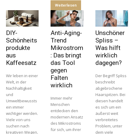
Weiterlesen
DIY-
Anti-Aging-
Unschöner
Schönheits
Trend
Spliss –
produkte
Mikrostrom
Was hilft
aus
: Das bringt
wirklich
Kaffeesatz
das Tool
dagegen?
gegen
Wir leben in einer
Der Begriff Spliss
Falten
Welt, in der
beschreibt
wirklich
Nachhaltigkeit
abgebrochene
und
Haarspitzen. Bei
Immer mehr
Umweltbewussts
diesen handelt
Menschen
ein immer
es sich um ein
entdecken den
wichtiger werden.
äußerst weit
modernen Ansatz
Viele von uns
verbreitetes
des Mikrostroms
suchen nach
Problem, unter
für sich, um ihrer
kreativen Wegen,
dem viele