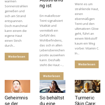
warmen
Wenn es um
ng ist
Sonnenstrahlen
strahlende Haut,
genießen und
einen
Ein makelloser
sich am Strand
ebenmäßigen
Teint signalisiert
entspannen.
Teint und den
Vitalität und
Doch manchmal
ultimativen Glow
vermittelt ein
kann einem die
geht, führt an
Gefühl des
eigene Haut
einem Wirkstoff
Wohlbefindens,
einen Strich
kaum ein Weg
das sich in allen
durch...
vorbei: Vitamin C.
Lebensbereichen
In...
positiv auswirken
Weiterlesen
kann. Deshalb
Weiterlesen
steht die Haut –...
Weiterlesen
Geheimnis
So behältst
Turmeric
se der
du eine
Skin Care: