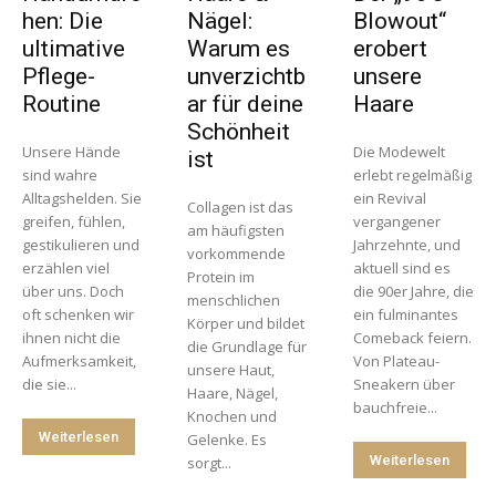
hen: Die
Nägel:
Blowout“
ultimative
Warum es
erobert
Pflege-
unverzichtb
unsere
Routine
ar für deine
Haare
Schönheit
Unsere Hände
Die Modewelt
ist
sind wahre
erlebt regelmäßig
Alltagshelden. Sie
ein Revival
Collagen ist das
greifen, fühlen,
vergangener
am häufigsten
gestikulieren und
Jahrzehnte, und
vorkommende
erzählen viel
aktuell sind es
Protein im
über uns. Doch
die 90er Jahre, die
menschlichen
oft schenken wir
ein fulminantes
Körper und bildet
ihnen nicht die
Comeback feiern.
die Grundlage für
Aufmerksamkeit,
Von Plateau-
unsere Haut,
die sie...
Sneakern über
Haare, Nägel,
bauchfreie...
Knochen und
Weiterlesen
Gelenke. Es
Weiterlesen
sorgt...