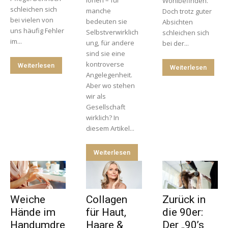
ionen – für
Wohlbefinden.
schleichen sich
manche
Doch trotz guter
bei vielen von
bedeuten sie
Absichten
uns häufig Fehler
Selbstverwirklich
schleichen sich
im...
ung, für andere
bei der...
sind sie eine
kontroverse
Weiterlesen
Weiterlesen
Angelegenheit.
Aber wo stehen
wir als
Gesellschaft
wirklich? In
diesem Artikel...
Weiterlesen
Weiche
Collagen
Zurück in
Hände im
für Haut,
die 90er:
Handumdre
Haare &
Der „90’s