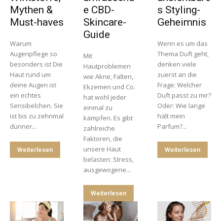
Mythen &
e CBD-
s Styling-
Must-haves
Skincare-
Geheimnis
Guide
Warum
Wenn es um das
Augenpflege so
Thema Duft geht,
Mit
besonders ist Die
denken viele
Hautproblemen
Haut rund um
zuerst an die
wie Akne, Falten,
deine Augen ist
Frage: Welcher
Ekzemen und Co.
ein echtes
Duft passt zu mir?
hat wohl jeder
Sensibelchen. Sie
Oder: Wie lange
einmal zu
ist bis zu zehnmal
hält mein
kämpfen. Es gibt
dünner...
Parfum?...
zahlreiche
Faktoren, die
unsere Haut
Weiterlesen
Weiterlesen
belasten: Stress,
ausgewogene...
Weiterlesen