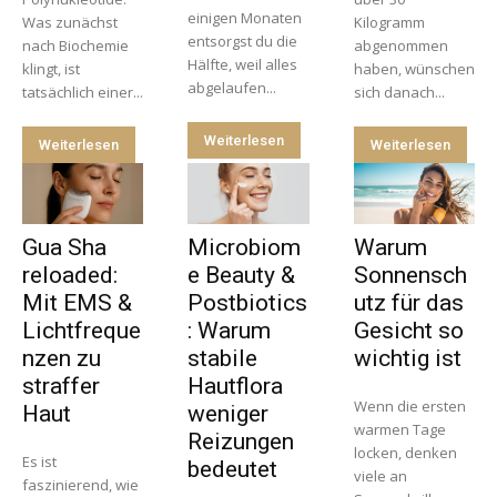
einigen Monaten
Was zunächst
Kilogramm
entsorgst du die
nach Biochemie
abgenommen
Hälfte, weil alles
klingt, ist
haben, wünschen
abgelaufen...
tatsächlich einer...
sich danach...
Weiterlesen
Weiterlesen
Weiterlesen
Gua Sha
Microbiom
Warum
reloaded:
e Beauty &
Sonnensch
Mit EMS &
Postbiotics
utz für das
Lichtfreque
: Warum
Gesicht so
nzen zu
stabile
wichtig ist
straffer
Hautflora
Wenn die ersten
Haut
weniger
warmen Tage
Reizungen
locken, denken
Es ist
bedeutet
viele an
faszinierend, wie