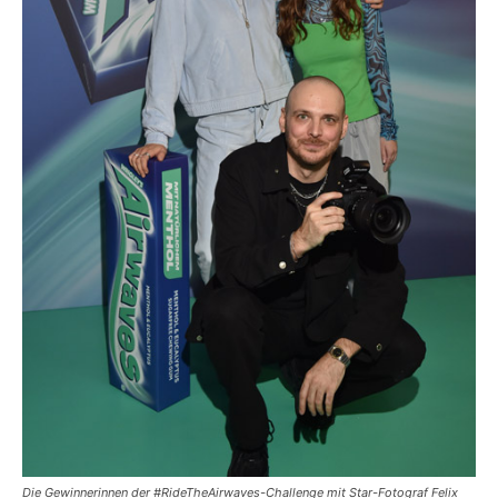
Die Gewinnerinnen der #RideTheAirwaves-Challenge mit Star-Fotograf Felix