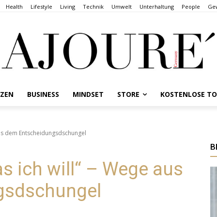
Health
Lifestyle
Living
Technik
Umwelt
Unterhaltung
People
Gew
NZEN
BUSINESS
MINDSET
STORE
KOSTENLOSE T
 aus dem Entscheidungsdschungel
B
as ich will“ – Wege aus
gsdschungel