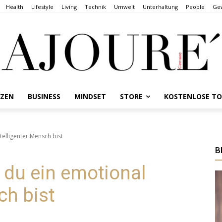
Health
Lifestyle
Living
Technik
Umwelt
Unterhaltung
People
Gew
NZEN
BUSINESS
MINDSET
STORE
KOSTENLOSE T
telligenter Mensch bist
B
 du ein emotional
ch bist