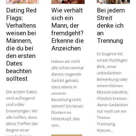
Dating Red
Wie verhält
Bei jedem
Flags:
sich ein
Streit
Verhaltens
Mann, der
denke ich
weisen bei
fremdgeht?
an
Männern,
Erkenne die
Trennung
die du bei
Anzeichen
Es beginnt mit
den ersten
einem flüchtigen
Haben wir nicht
Dates
Blick, einer
alle schon einmal
beachten
unbedachten
dieses nagende
solltest
Bemerkung oder
Gefühl gehabt,
einem kleinen
dass etwas in
Die ersten Dates
Missverständnis.
unserer
sind aufregend
Plötzlich kreisen
Beziehung nicht
und voller
deine Gedanken
stimmt? Ein leises
Erwartungen. Wir
nur noch um ein
Flüstern im
alle hoffen, dass
Thema:
Hinterkopf, das
diese Treffen der
Trennung.
uns...
Beginn einer
Warum...