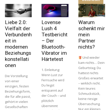
Liebe 2.0:
Lovense
Warum
Vielfalt der
Lush 4
schenkt mir
Verbundenh
Testbericht
mein
eit in
– Der
Partner
modernen
Bluetooth-
nichts?
Beziehungs
Vibrator im
Und wieder
konstellati
Härtetest
kam nichts… Dein
onen
Geburtstag. Du
1. Einleitung:
hattest nichts
Wenn Lust zur
Die Vorstellung
Großes erwartet
Fernsache wird
von einer
– wirklich nicht.
Du liegst
einzigen, festen
Kein teures
entspannt auf
Beziehungsform,
Schmuckstück,
der Couch – und
die für alle passt,
keine riesige
plötzlich
gehört in vielen
Überraschung.
übernimmt
Gesellschaften
Nur ein kleines