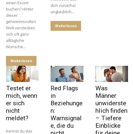
einen Escort
dich zunächst
buchen? Hinter
unglaublich...
dieser
geheimnisvollen
Weiterlesen
Welt verstecken
sich oft ganz
alltägliche
Wünsche...
Weiterlesen
Testet er
Red Flags
Was
mich, wenn
in
Männer
er sich
Beziehunge
unwiderste
nicht
n:
hlich finden
meldet?
Warnsignal
– Tiefere
e, die du
Einblicke
Kennst du das
nicht
für deine