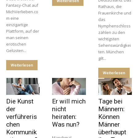
Weiterlesen
Fantasy-Chat auf
Rathaus, die
MichVerlieben.co
Frauenkirche und
m eine
das
einzigartige
Nymphenschloss
Plattform, auf der
zählen zu den
man seinen
wichtigsten
erotischen
Sehenswürdigkei
Gelüsten...
ten. München
gilt...
Weiterlesen
Weiterlesen
Die Kunst
Er will mich
Tage bei
der
nicht
Männern:
verführeris
heiraten:
Können
chen
Was nun?
Männer
Kommunik
überhaupt
Manchmal