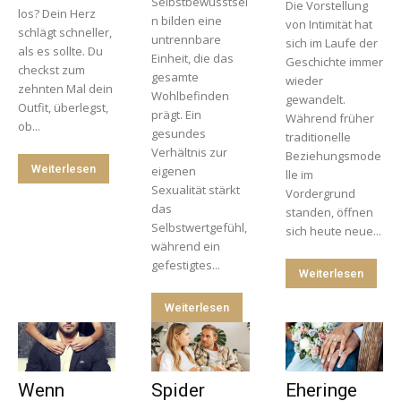
Selbstbewusstsei
Die Vorstellung
los? Dein Herz
n bilden eine
von Intimität hat
schlägt schneller,
untrennbare
sich im Laufe der
als es sollte. Du
Einheit, die das
Geschichte immer
checkst zum
gesamte
wieder
zehnten Mal dein
Wohlbefinden
gewandelt.
Outfit, überlegst,
prägt. Ein
Während früher
ob...
gesundes
traditionelle
Verhältnis zur
Beziehungsmode
Weiterlesen
eigenen
lle im
Sexualität stärkt
Vordergrund
das
standen, öffnen
Selbstwertgefühl,
sich heute neue...
während ein
gefestigtes...
Weiterlesen
Weiterlesen
Wenn
Spider
Eheringe