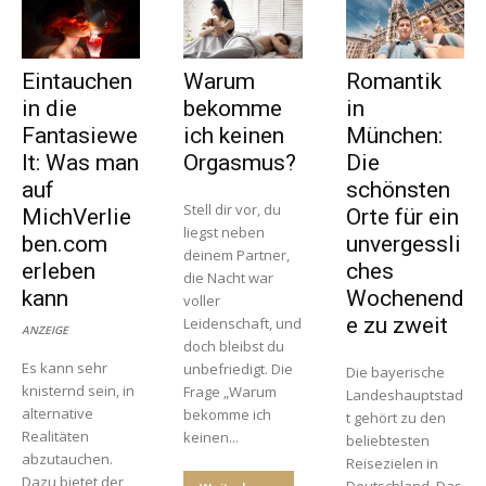
Eintauchen
Warum
Romantik
in die
bekomme
in
Fantasiewe
ich keinen
München:
lt: Was man
Orgasmus?
Die
auf
schönsten
Stell dir vor, du
MichVerlie
Orte für ein
liegst neben
ben.com
unvergessli
deinem Partner,
erleben
ches
die Nacht war
kann
Wochenend
voller
e zu zweit
Leidenschaft, und
ANZEIGE
doch bleibst du
Es kann sehr
unbefriedigt. Die
Die bayerische
knisternd sein, in
Frage „Warum
Landeshauptstad
alternative
bekomme ich
t gehört zu den
Realitäten
keinen...
beliebtesten
abzutauchen.
Reisezielen in
Dazu bietet der
Deutschland. Das