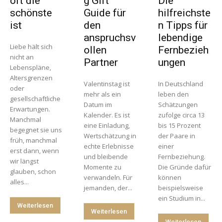
oft die
g Gift
Die
schönste
Guide für
hilfreichste
ist
den
n Tipps für
anspruchsv
lebendige
Liebe hält sich
ollen
Fernbezieh
nicht an
Partner
ungen
Lebenspläne,
Altersgrenzen
Valentinstag ist
In Deutschland
oder
mehr als ein
leben den
gesellschaftliche
Datum im
Schätzungen
Erwartungen.
Kalender. Es ist
zufolge circa 13
Manchmal
eine Einladung,
bis 15 Prozent
begegnet sie uns
Wertschätzung in
der Paare in
früh, manchmal
echte Erlebnisse
einer
erst dann, wenn
und bleibende
Fernbeziehung.
wir längst
Momente zu
Die Gründe dafür
glauben, schon
verwandeln. Für
können
alles...
jemanden, der...
beispielsweise
ein Studium in...
Weiterlesen
Weiterlesen
Weiterlesen