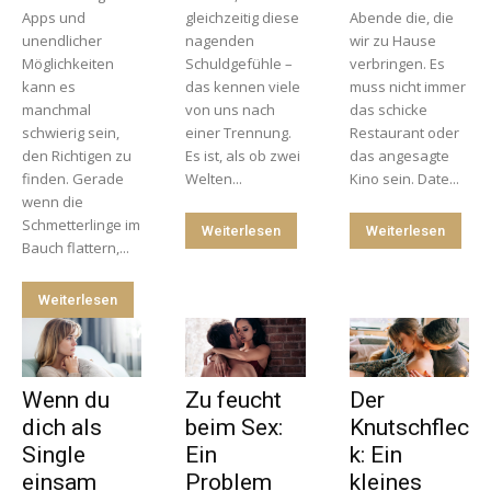
Apps und
gleichzeitig diese
Abende die, die
unendlicher
nagenden
wir zu Hause
Möglichkeiten
Schuldgefühle –
verbringen. Es
kann es
das kennen viele
muss nicht immer
manchmal
von uns nach
das schicke
schwierig sein,
einer Trennung.
Restaurant oder
den Richtigen zu
Es ist, als ob zwei
das angesagte
finden. Gerade
Welten...
Kino sein. Date...
wenn die
Schmetterlinge im
Weiterlesen
Weiterlesen
Bauch flattern,...
Weiterlesen
Wenn du
Zu feucht
Der
dich als
beim Sex:
Knutschflec
Single
Ein
k: Ein
einsam
Problem
kleines