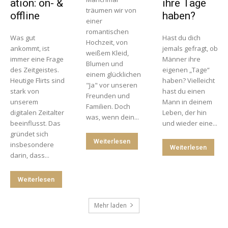
ation: on- &
ihre Tage
träumen wir von
offline
haben?
einer
romantischen
Was gut
Hast du dich
Hochzeit, von
ankommt, ist
jemals gefragt, ob
weißem Kleid,
immer eine Frage
Männer ihre
Blumen und
des Zeitgeistes.
eigenen „Tage“
einem glücklichen
Heutige Flirts sind
haben? Vielleicht
"Ja" vor unseren
stark von
hast du einen
Freunden und
unserem
Mann in deinem
Familien. Doch
digitalen Zeitalter
Leben, der hin
was, wenn dein...
beeinflusst. Das
und wieder eine...
gründet sich
Weiterlesen
insbesondere
Weiterlesen
darin, dass...
Weiterlesen
Mehr laden