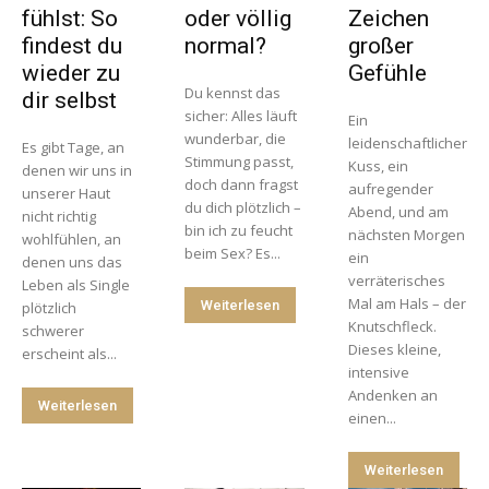
fühlst: So
oder völlig
Zeichen
findest du
normal?
großer
wieder zu
Gefühle
Du kennst das
dir selbst
sicher: Alles läuft
Ein
wunderbar, die
leidenschaftlicher
Es gibt Tage, an
Stimmung passt,
Kuss, ein
denen wir uns in
doch dann fragst
aufregender
unserer Haut
du dich plötzlich –
Abend, und am
nicht richtig
bin ich zu feucht
nächsten Morgen
wohlfühlen, an
beim Sex? Es...
ein
denen uns das
verräterisches
Leben als Single
Mal am Hals – der
Weiterlesen
plötzlich
Knutschfleck.
schwerer
Dieses kleine,
erscheint als...
intensive
Andenken an
Weiterlesen
einen...
Weiterlesen