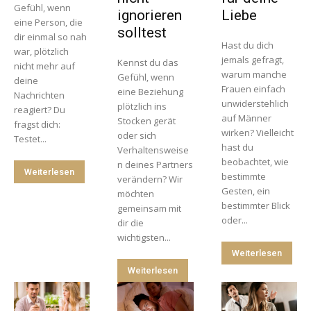
Gefühl, wenn
ignorieren
Liebe
eine Person, die
solltest
dir einmal so nah
Hast du dich
war, plötzlich
jemals gefragt,
Kennst du das
nicht mehr auf
warum manche
Gefühl, wenn
deine
Frauen einfach
eine Beziehung
Nachrichten
unwiderstehlich
plötzlich ins
reagiert? Du
auf Männer
Stocken gerät
fragst dich:
wirken? Vielleicht
oder sich
Testet...
hast du
Verhaltensweise
beobachtet, wie
n deines Partners
Weiterlesen
bestimmte
verändern? Wir
Gesten, ein
möchten
bestimmter Blick
gemeinsam mit
oder...
dir die
wichtigsten...
Weiterlesen
Weiterlesen