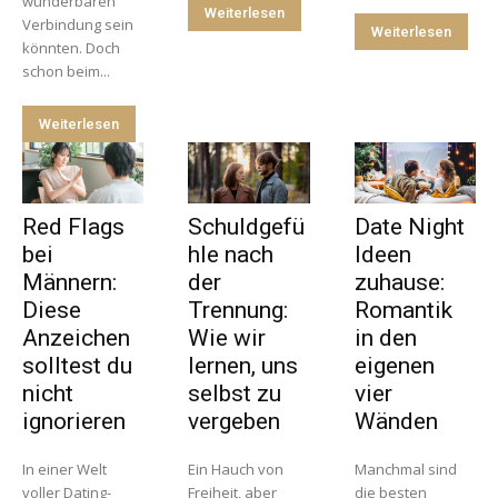
wunderbaren
Weiterlesen
Verbindung sein
Weiterlesen
könnten. Doch
schon beim...
Weiterlesen
Red Flags
Schuldgefü
Date Night
bei
hle nach
Ideen
Männern:
der
zuhause:
Diese
Trennung:
Romantik
Anzeichen
Wie wir
in den
solltest du
lernen, uns
eigenen
nicht
selbst zu
vier
ignorieren
vergeben
Wänden
In einer Welt
Ein Hauch von
Manchmal sind
voller Dating-
Freiheit, aber
die besten