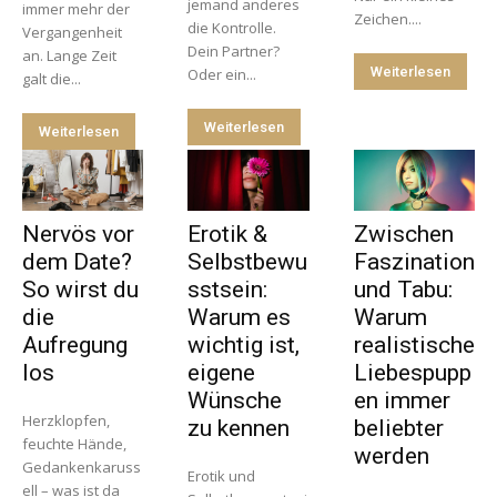
jemand anderes
immer mehr der
Zeichen....
die Kontrolle.
Vergangenheit
Dein Partner?
an. Lange Zeit
Weiterlesen
Oder ein...
galt die...
Weiterlesen
Weiterlesen
Nervös vor
Erotik &
Zwischen
dem Date?
Selbstbewu
Faszination
So wirst du
sstsein:
und Tabu:
die
Warum es
Warum
Aufregung
wichtig ist,
realistische
los
eigene
Liebespupp
Wünsche
en immer
Herzklopfen,
zu kennen
beliebter
feuchte Hände,
werden
Gedankenkaruss
Erotik und
ell – was ist da