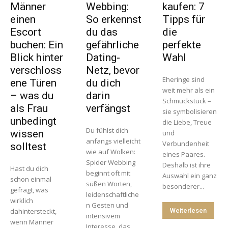
Männer
Webbing:
kaufen: 7
einen
So erkennst
Tipps für
Escort
du das
die
buchen: Ein
gefährliche
perfekte
Blick hinter
Dating-
Wahl
verschloss
Netz, bevor
Eheringe sind
ene Türen
du dich
weit mehr als ein
– was du
darin
Schmuckstück –
als Frau
verfängst
sie symbolisieren
unbedingt
die Liebe, Treue
Du fühlst dich
wissen
und
anfangs vielleicht
Verbundenheit
solltest
wie auf Wolken:
eines Paares.
Spider Webbing
Deshalb ist ihre
Hast du dich
beginnt oft mit
Auswahl ein ganz
schon einmal
süßen Worten,
besonderer...
gefragt, was
leidenschaftliche
wirklich
n Gesten und
dahintersteckt,
Weiterlesen
intensivem
wenn Männer
Interesse, das