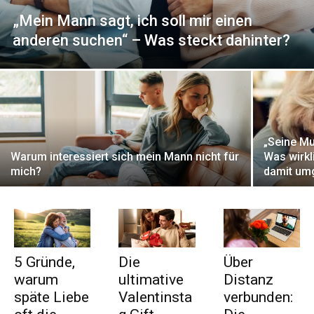
„Mein Mann sagt, ich soll mir einen
anderen suchen“ – Was steckt dahinter?
„Seine Mut
Warum interessiert sich mein Mann nicht für
Was wirkl
mich?
damit um
5 Gründe,
Die
Über
warum
ultimative
Distanz
späte Liebe
Valentinsta
verbunden: