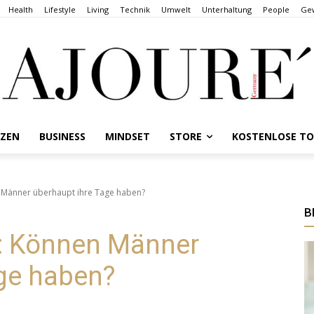
Health
Lifestyle
Living
Technik
Umwelt
Unterhaltung
People
Gew
NZEN
BUSINESS
MINDSET
STORE
KOSTENLOSE T
 Männer überhaupt ihre Tage haben?
B
: Können Männer
age haben?