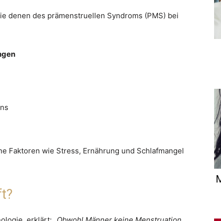
ie denen des prämenstruellen Syndroms (PMS) bei
ngen
ens
e Faktoren wie Stress, Ernährung und Schlafmangel
M
ft?
ologie, erklärt:
„Obwohl Männer keine Menstruation