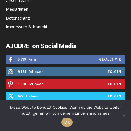
Unser Team
Mediadaten
Datenschutz
Impressum & Kontakt
AJOURE´ on Social Media
5,719
Fans
GEFÄLLT MIR
9,174
Follower
FOLGEN
1,800
Follower
FOLGEN
677
Follower
FOLGEN
Diese Website benutzt Cookies. Wenn du die Website weiter
nutzt, gehen wir von deinem Einverständnis aus.
Alle Kategorien
OK