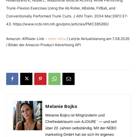
Hildenbrand K, Noble L. Abdominal Muscle Activity While Performing
Trunk-Flexion Exercises Using the Ab Roller, ABslide, FitBall, and
Conventionally Performed Trunk Curls. J Athl Train. 2004 Mar;39(1):37-
43. https://www.ncbi.nlm.nih.gov/pmc/articles/PMC385260/
Amazon: Affiliate-Link -
mehr Infos
/ Letzte Aktualisierung am 7.08.2026
/ Bilder der Amazon Product Advertising API
Melanie Bojko
Melanie Bojko ist Mitgründerin und
Chefredakteurin von AJOURE´ — und seit
über 20 Jahren selbständig. Mit der NEBO
marketing GmbH hat sie sich ihr eigenes