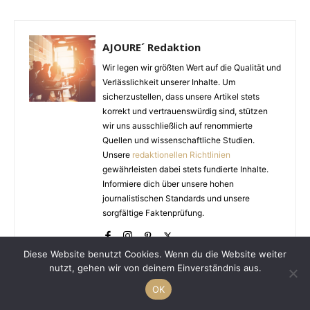
AJOURE´ Redaktion
Wir legen wir größten Wert auf die Qualität und
Verlässlichkeit unserer Inhalte. Um
sicherzustellen, dass unsere Artikel stets
korrekt und vertrauenswürdig sind, stützen
wir uns ausschließlich auf renommierte
Quellen und wissenschaftliche Studien.
Unsere
redaktionellen Richtlinien
gewährleisten dabei stets fundierte Inhalte.
Informiere dich über unsere hohen
journalistischen Standards und unsere
sorgfältige Faktenprüfung.
Diese Website benutzt Cookies. Wenn du die Website weiter
nutzt, gehen wir von deinem Einverständnis aus.
OK
VERWANDTE BEITRÄGE