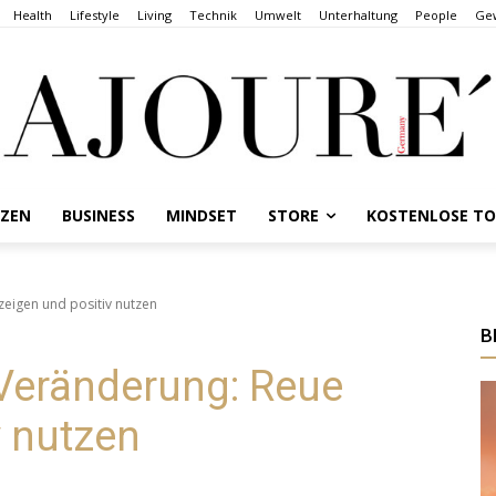
Health
Lifestyle
Living
Technik
Umwelt
Unterhaltung
People
Gew
NZEN
BUSINESS
MINDSET
STORE
KOSTENLOSE T
eigen und positiv nutzen
B
Veränderung: Reue
v nutzen