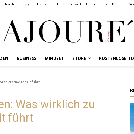
Health
Lifestyle
Living
Technik
Umwelt
Unterhaltung
People
Gew
NZEN
BUSINESS
MINDSET
STORE
KOSTENLOSE T
mehr Zufriedenheit führt
B
en: Was wirklich zu
t führt