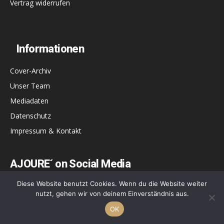
Vertrag widerrufen
Informationen
Cover-Archiv
Unser Team
Mediadaten
Datenschutz
Impressum & Kontakt
AJOURE´ on Social Media
Diese Website benutzt Cookies. Wenn du die Website weiter
5,718
Fans
GEFÄLLT MIR
nutzt, gehen wir von deinem Einverständnis aus.
9,174
Follower
FOLGEN
OK