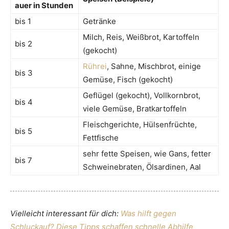
auer in Stunden
bis 1
Getränke
Milch, Reis, Weißbrot, Kartoffeln
bis 2
(gekocht)
Rührei
, Sahne, Mischbrot, einige
bis 3
Gemüse, Fisch (gekocht)
Geflügel (gekocht), Vollkornbrot,
bis 4
viele Gemüse, Bratkartoffeln
Fleischgerichte, Hülsenfrüchte,
bis 5
Fettfische
sehr fette Speisen, wie Gans, fetter
bis 7
Schweinebraten, Ölsardinen, Aal
Vielleicht interessant für dich:
Was hilft gegen
Schluckauf? Diese Tipps schaffen schnelle Abhilfe