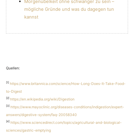
Morgenübelkeit ohne schwanger zu sein –
mögliche Gründe und was du dagegen tun
kannst
Quellen:
[1]
https://www.britannica.com/science/How-Long-Does-It-Take-Food-
to-Digest
[2]
https://en.wikipedia.org/wiki/Digestion
[3]
https://www.mayoclinic.org/diseases-conditions/indigestion/expert-
answers/digestive-system/faq-20058340
[4]
https://www.sciencedirect.com/topics/agricultural-and-biological-
sciences/gastric-emptying