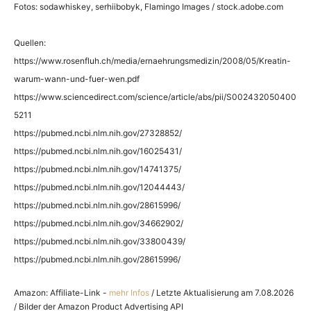
Fotos: sodawhiskey, serhiibobyk, Flamingo Images / stock.adobe.com
Quellen:
https://www.rosenfluh.ch/media/ernaehrungsmedizin/2008/05/Kreatin-
warum-wann-und-fuer-wen.pdf
https://www.sciencedirect.com/science/article/abs/pii/S002432050400
5211
https://pubmed.ncbi.nlm.nih.gov/27328852/
https://pubmed.ncbi.nlm.nih.gov/16025431/
https://pubmed.ncbi.nlm.nih.gov/14741375/
https://pubmed.ncbi.nlm.nih.gov/12044443/
https://pubmed.ncbi.nlm.nih.gov/28615996/
https://pubmed.ncbi.nlm.nih.gov/34662902/
https://pubmed.ncbi.nlm.nih.gov/33800439/
https://pubmed.ncbi.nlm.nih.gov/28615996/
Amazon: Affiliate-Link -
mehr Infos
/ Letzte Aktualisierung am 7.08.2026
/ Bilder der Amazon Product Advertising API