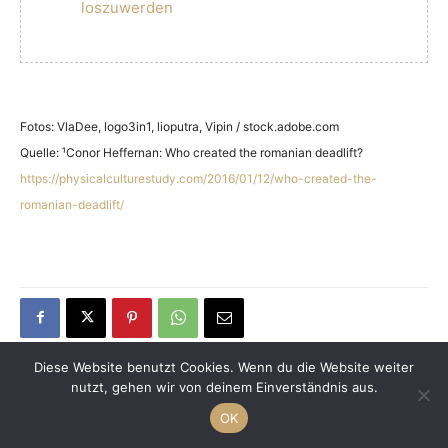
loszuwerden
Fotos: VlaDee, logo3in1, lioputra, Vipin / stock.adobe.com
Quelle: ¹Conor Heffernan: Who created the romanian deadlift?
https://physicalculturestudy.com/2016/01/12/who-created-the-
romanian-deadlift/
Diese Website benutzt Cookies. Wenn du die Website weiter
nutzt, gehen wir von deinem Einverständnis aus.
AJOURE´ Redaktion
OK
Wir legen wir größten Wert auf die Qualität und