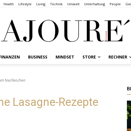
Health
Lifestyle
Living
Technik
Umwelt
Unterhaltung
People
Gew
FINANZEN
BUSINESS
MINDSET
STORE
RECHNER
zum Nachkochen
B
ane Lasagne-Rezepte