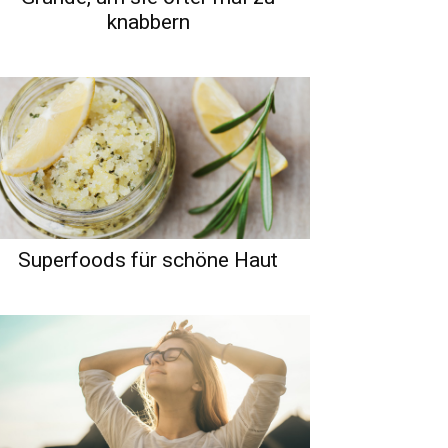
knabbern
Superfoods für schöne Haut