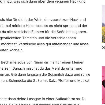
k hinzu, was sich dann über dem veganen Hack und
sis hierfür dient der Wein, der zuerst zum Hack und
r auf mittlere Hitze, sodass es nicht spritzt und der
st du alle restlichen Zutaten für die Soße hinzugeben.
r gestückelten Tomaten und die verschiedenen
 möchtest. Vermische alles gut miteinander und lasse
S
inuten köcheln.
e Béchamelsoße vor. Nimm dir hierfür einen kleinen
hmelzen. Danach mischst du das Mehl darunter und
ten an. Gib dann langsam die Sojamilch dazu und rühre
hen. Schmecke die Soße mit Salz, Pfeffer und Muskat
ichte dann deine Lasagne in einer Auflaufform an. Du
gnese-Soße starten und danach eine Schicht aus