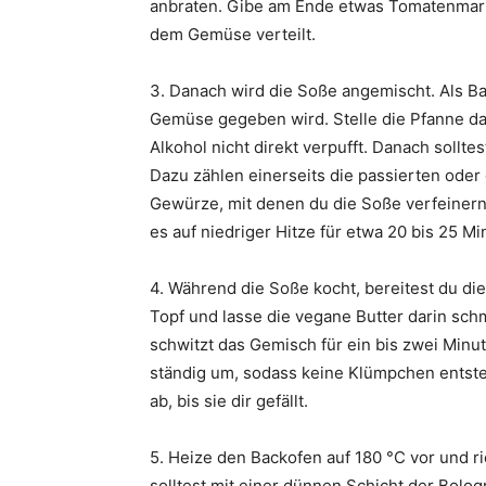
anbraten. Gibe am Ende etwas Tomatenmar
dem Gemüse verteilt.
3. Danach wird die Soße angemischt. Als Ba
Gemüse gegeben wird. Stelle die Pfanne dafü
Alkohol nicht direkt verpufft. Danach sollte
Dazu zählen einerseits die passierten ode
Gewürze, mit denen du die Soße verfeinern
es auf niedriger Hitze für etwa 20 bis 25 M
4. Während die Soße kocht, bereitest du di
Topf und lasse die vegane Butter darin sc
schwitzt das Gemisch für ein bis zwei Minu
ständig um, sodass keine Klümpchen entste
ab, bis sie dir gefällt.
5. Heize den Backofen auf 180 °C vor und r
solltest mit einer dünnen Schicht der Bolo