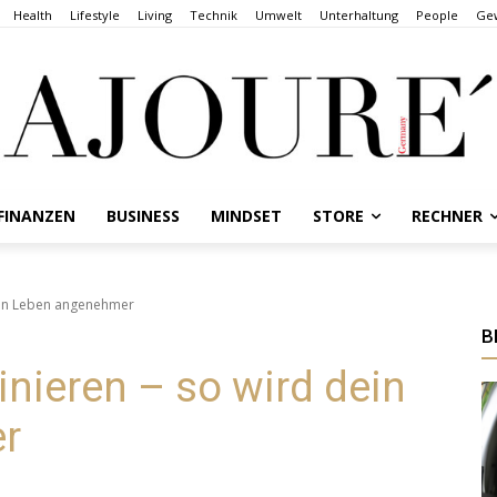
Health
Lifestyle
Living
Technik
Umwelt
Unterhaltung
People
Gew
FINANZEN
BUSINESS
MINDSET
STORE
RECHNER
dein Leben angenehmer
B
inieren – so wird dein
r