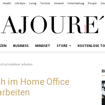
Health
Lifestyle
Living
Technik
Umwelt
Unterhaltung
People
Gew
NZEN
BUSINESS
MINDSET
STORE
KOSTENLOSE T
noch produktiver arbeiten
B
ich im Home Office
arbeiten