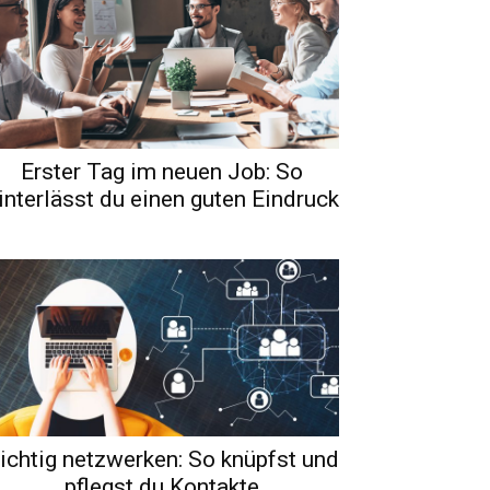
Erster Tag im neuen Job: So
interlässt du einen guten Eindruck
ichtig netzwerken: So knüpfst und
pflegst du Kontakte