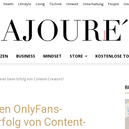
Health
Lifestyle
Living
Technik
Umwelt
Unterhaltung
People
Gew
NZEN
BUSINESS
MINDSET
STORE
KOSTENLOSE T
uren beim Erfolg von Content-Creators?
B
len OnlyFans-
folg von Content-