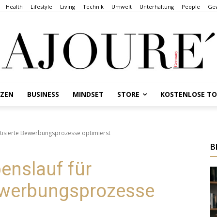
Health
Lifestyle
Living
Technik
Umwelt
Unterhaltung
People
Gew
NZEN
BUSINESS
MINDSET
STORE
KOSTENLOSE T
tisierte Bewerbungsprozesse optimierst
B
enslauf für
ewerbungsprozesse