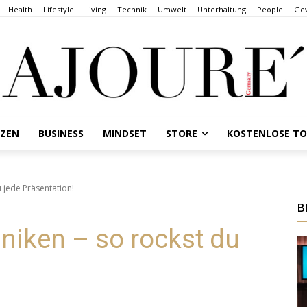
Health
Lifestyle
Living
Technik
Umwelt
Unterhaltung
People
Gew
NZEN
BUSINESS
MINDSET
STORE
KOSTENLOSE T
 jede Präsentation!
B
niken – so rockst du