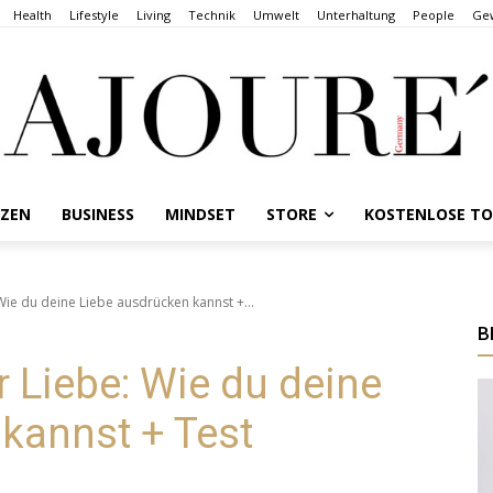
Health
Lifestyle
Living
Technik
Umwelt
Unterhaltung
People
Gew
NZEN
BUSINESS
MINDSET
STORE
KOSTENLOSE T
Wie du deine Liebe ausdrücken kannst +...
B
r Liebe: Wie du deine
kannst + Test