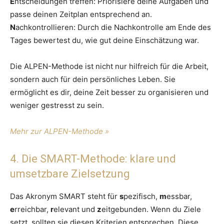
E
ntscheidungen treffen: Priorisiere deine Aufgaben und
passe deinen Zeitplan entsprechend an.
N
achkontrollieren: Durch die Nachkontrolle am Ende des
Tages bewertest du, wie gut deine Einschätzung war.
Die ALPEN-Methode ist nicht nur hilfreich für die Arbeit,
sondern auch für dein persönliches Leben. Sie
ermöglicht es dir, deine Zeit besser zu organisieren und
weniger gestresst zu sein.
Mehr zur ALPEN-Methode »
4. Die SMART-Methode: klare und
umsetzbare Zielsetzung
Das Akronym SMART steht für
s
pezifisch,
m
essbar,
e
rreichbar,
r
elevant und
z
eitgebunden. Wenn du Ziele
setzt, sollten sie diesen Kriterien entsprechen. Diese