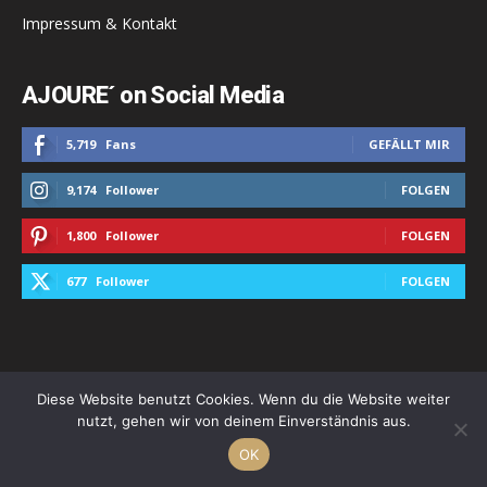
Impressum & Kontakt
AJOURE´ on Social Media
5,719
Fans
GEFÄLLT MIR
9,174
Follower
FOLGEN
1,800
Follower
FOLGEN
677
Follower
FOLGEN
Alle Kategorien
Diese Website benutzt Cookies. Wenn du die Website weiter
nutzt, gehen wir von deinem Einverständnis aus.
Beauty
OK
Fashion