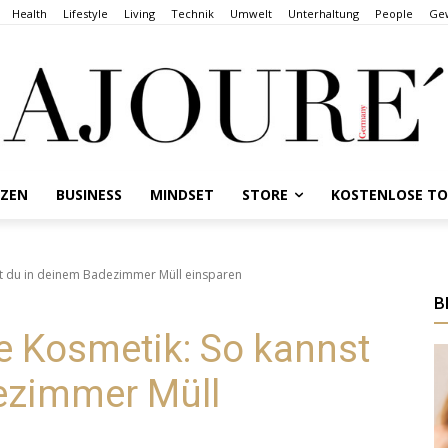
Health
Lifestyle
Living
Technik
Umwelt
Unterhaltung
People
Gew
NZEN
BUSINESS
MINDSET
STORE
KOSTENLOSE T
t du in deinem Badezimmer Müll einsparen
B
e Kosmetik: So kannst
ezimmer Müll