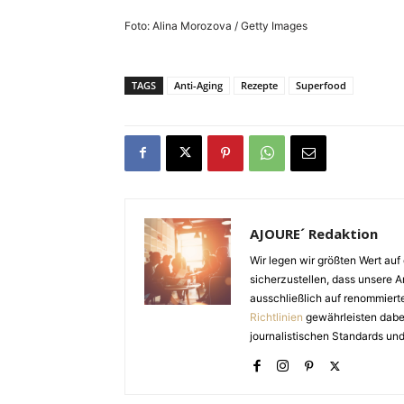
Foto: Alina Morozova / Getty Images
TAGS
Anti-Aging
Rezepte
Superfood
AJOURE´ Redaktion
Wir legen wir größten Wert auf 
sicherzustellen, dass unsere Ar
ausschließlich auf renommiert
Richtlinien
gewährleisten dabei 
journalistischen Standards und