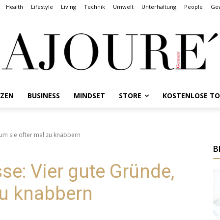
Health
Lifestyle
Living
Technik
Umwelt
Unterhaltung
People
Gew
NZEN
BUSINESS
MINDSET
STORE
KOSTENLOSE T
um sie öfter mal zu knabbern
B
e: Vier gute Gründe,
zu knabbern