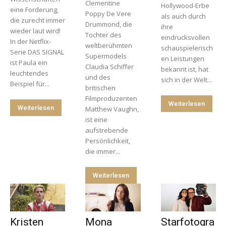
Clementine
Hollywood-Erbe
eine Forderung,
Poppy De Vere
als auch durch
die zurecht immer
Drummond, die
ihre
wieder laut wird!
Tochter des
eindrucksvollen
In der Netflix-
weltberühmten
schauspielerisch
Serie DAS SIGNAL
Supermodels
en Leistungen
ist Paula ein
Claudia Schiffer
bekannt ist, hat
leuchtendes
und des
sich in der Welt...
Beispiel für...
britischen
Filmproduzenten
Weiterlesen
Weiterlesen
Matthew Vaughn,
ist eine
aufstrebende
Persönlichkeit,
die immer...
Weiterlesen
Kristen
Mona
Starfotogra