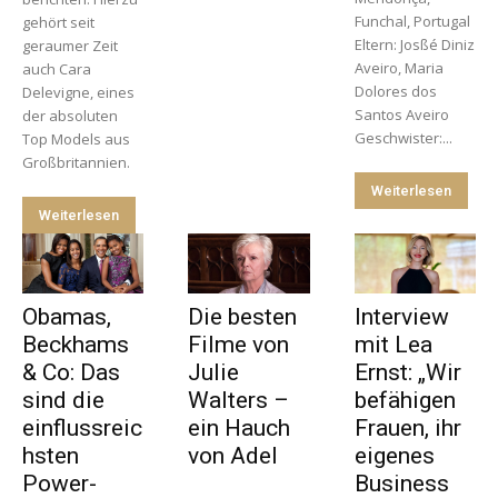
Funchal, Portugal
gehört seit
Eltern: Josßé Diniz
geraumer Zeit
Aveiro, Maria
auch Cara
Dolores dos
Delevigne, eines
Santos Aveiro
der absoluten
Geschwister:...
Top Models aus
Großbritannien.
Weiterlesen
Weiterlesen
Obamas,
Die besten
Interview
Beckhams
Filme von
mit Lea
& Co: Das
Julie
Ernst: „Wir
sind die
Walters –
befähigen
einflussreic
ein Hauch
Frauen, ihr
hsten
von Adel
eigenes
Power-
Business