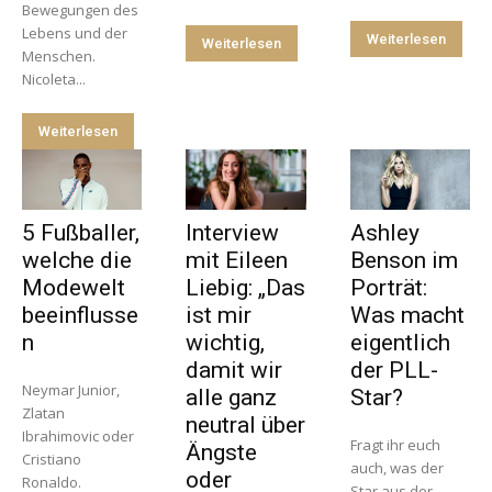
Bewegungen des
Lebens und der
Weiterlesen
Weiterlesen
Menschen.
Nicoleta...
Weiterlesen
5 Fußballer,
Interview
Ashley
welche die
mit Eileen
Benson im
Modewelt
Liebig: „Das
Porträt:
beeinflusse
ist mir
Was macht
n
wichtig,
eigentlich
damit wir
der PLL-
Neymar Junior,
alle ganz
Star?
Zlatan
neutral über
Ibrahimovic oder
Fragt ihr euch
Ängste
Cristiano
auch, was der
oder
Ronaldo.
Star aus der