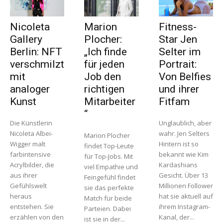
Nicoleta
Marion
Fitness-
Gallery
Plocher:
Star Jen
Berlin: NFT
„Ich finde
Selter im
verschmilzt
für jeden
Portrait:
mit
Job den
Von Belfies
analoger
richtigen
und ihrer
Kunst
Mitarbeiter
Fitfam
“
Die Künstlerin
Unglaublich, aber
Nicoleta Albei-
wahr. Jen Selters
Marion Plocher
Wigger malt
Hintern ist so
findet Top-Leute
farbintensive
bekannt wie Kim
für Top-Jobs. Mit
Acrylbilder, die
Kardashians
viel Empathie und
aus ihrer
Gesicht. Über 13
Feingefühl findet
Gefühlswelt
Millionen Follower
sie das perfekte
heraus
hat sie aktuell auf
Match für beide
entstehen. Sie
ihrem Instagram-
Parteien. Dabei
erzählen von den
Kanal, der...
ist sie in der...