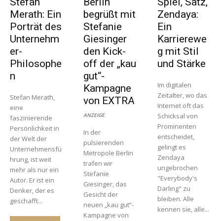
Stefan
Berlin
Spiel, Satz,
Merath: Ein
begrüßt mit
Zendaya:
Porträt des
Stefanie
Ein
Unternehm
Giesinger
Karrierewe
er-
den Kick-
g mit Stil
Philosophe
off der „kau
und Stärke
n
gut“-
Im digitalen
Kampagne
Zeitalter, wo das
Stefan Merath,
von EXTRA
Internet oft das
eine
ANZEIGE
Schicksal von
faszinierende
Prominenten
Persönlichkeit in
In der
entscheidet,
der Welt der
pulsierenden
gelingt es
Unternehmensfü
Metropole Berlin
Zendaya
hrung, ist weit
trafen wir
ungebrochen
mehr als nur ein
Stefanie
"Everybody's
Autor. Er ist ein
Giesinger, das
Darling" zu
Denker, der es
Gesicht der
bleiben. Alle
geschafft...
neuen „kau gut“-
kennen sie, alle...
Kampagne von