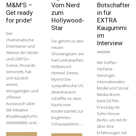
M&M’S –
Vom Nerd
Botschafter
Get ready
zum
in für
for pride!
Hollywood-
EXTRA
Star
Kaugummi
Der
im
charismatische
Sie gehört zu den
Interview
Entertainer und
neuen
Aktivist der Mode-
ANZEIGE
Shootingstars am
und LGBTQ+-
hart umkämpften
Wir treffen
Szene, Riccardo
Hollywood-
Stefanie
Simonetti, hat
Himmel: Emma
Giesinger,
sich kürzlich
Myers! Die
internationales
einem
sympathische US-
Model und Social
einzigartigen und
Amerikanerin
Media-Ikone,
offenen
schaffte es über
beim EXTRA-
Austausch über
Nacht vom
Pressday im
die Initiative
Kinderstarlett zur
Soho House
#GetReadyForPri
begehrten
Berlin, um mit ihr
deWithMMs und...
Schauspielerin....
über ihre
Erfahrungen mit