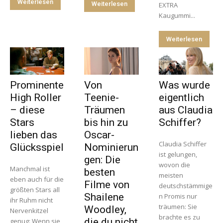
Weiterlesen
Weiterlesen
EXTRA
Kaugummi...
Weiterlesen
Prominente
Von
Was wurde
High Roller
Teenie-
eigentlich
– diese
Träumen
aus Claudia
Stars
bis hin zu
Schiffer?
lieben das
Oscar-
Claudia Schiffer
Glücksspiel
Nominierun
ist gelungen,
gen: Die
wovon die
Manchmal ist
besten
meisten
eben auch für die
Filme von
deutschstämmige
größten Stars all
Shailene
n Promis nur
ihr Ruhm nicht
träumen: Sie
Woodley,
Nervenkitzel
brachte es zu
die du nicht
genug: Wenn sie