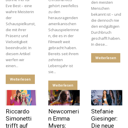
den meisten
Eve Best – eine
gehört zweifellos
Menschen
wahre Meisterin
zu den
bekannt ist – und
der
herausragenden
die dennoch nie
Schauspielkunst,
amerikanischen
den endgültigen
die mit ihrer
Schauspielerinne
Durchbruch
Präsenz und
n, die es in der
geschafft haben.
Vielseitigkeit
Filmwelt weit
In diese...
beeindruckt. In
gebracht haben.
diesem Artikel
Bereits seit ihrem
Weiterlesen
werfen wir
zehnten
einen...
Lebensjahr ist
sie...
Weiterlesen
Weiterlesen
Riccardo
Newcomeri
Stefanie
Simonetti
n Emma
Giesinger:
trifft auf
Myers:
Die neue