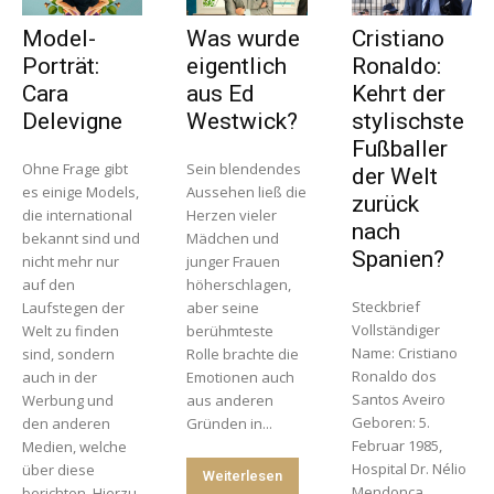
Model-
Was wurde
Cristiano
Porträt:
eigentlich
Ronaldo:
Cara
aus Ed
Kehrt der
Delevigne
Westwick?
stylischste
Fußballer
Ohne Frage gibt
Sein blendendes
der Welt
es einige Models,
Aussehen ließ die
zurück
die international
Herzen vieler
nach
bekannt sind und
Mädchen und
Spanien?
nicht mehr nur
junger Frauen
auf den
höherschlagen,
Steckbrief
Laufstegen der
aber seine
Vollständiger
Welt zu finden
berühmteste
Name: Cristiano
sind, sondern
Rolle brachte die
Ronaldo dos
auch in der
Emotionen auch
Santos Aveiro
Werbung und
aus anderen
Geboren: 5.
den anderen
Gründen in...
Februar 1985,
Medien, welche
Hospital Dr. Nélio
über diese
Weiterlesen
Mendonça,
berichten. Hierzu