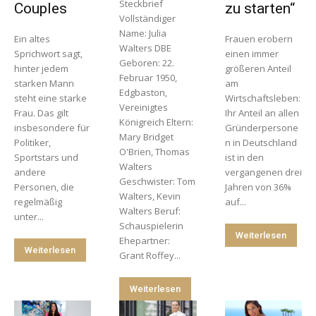
Steckbrief
Couples
zu starten“
Vollständiger
Name: Julia
Ein altes
Frauen erobern
Walters DBE
Sprichwort sagt,
einen immer
Geboren: 22.
hinter jedem
größeren Anteil
Februar 1950,
starken Mann
am
Edgbaston,
steht eine starke
Wirtschaftsleben:
Vereinigtes
Frau. Das gilt
Ihr Anteil an allen
Königreich Eltern:
insbesondere für
Gründerpersone
Mary Bridget
Politiker,
n in Deutschland
O'Brien, Thomas
Sportstars und
ist in den
Walters
andere
vergangenen drei
Geschwister: Tom
Personen, die
Jahren von 36%
Walters, Kevin
regelmäßig
auf...
Walters Beruf:
unter...
Schauspielerin
Weiterlesen
Ehepartner:
Weiterlesen
Grant Roffey...
Weiterlesen