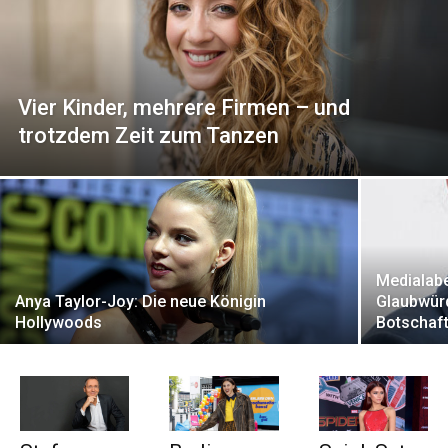
Vier Kinder, mehrere Firmen – und
trotzdem Zeit zum Tanzen
Medialabe
Anya Taylor-Joy: Die neue Königin
Glaubwürd
Hollywoods
Botschaf