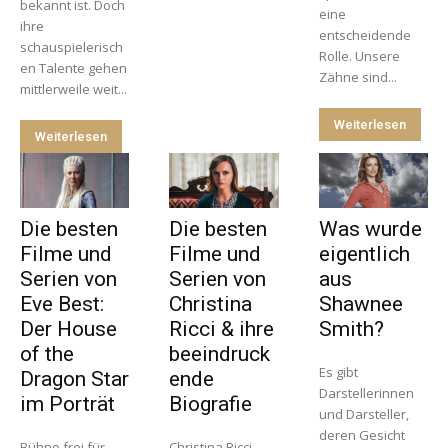
bekannt ist. Doch
eine
ihre
entscheidende
schauspielerisch
Rolle. Unsere
en Talente gehen
Zähne sind...
mittlerweile weit...
Weiterlesen
Weiterlesen
Die besten
Die besten
Was wurde
Filme und
Filme und
eigentlich
Serien von
Serien von
aus
Eve Best:
Christina
Shawnee
Der House
Ricci & ihre
Smith?
of the
beeindruck
Es gibt
Dragon Star
ende
Darstellerinnen
im Porträt
Biografie
und Darsteller,
deren Gesicht
Bühne frei für
Christina Ricci