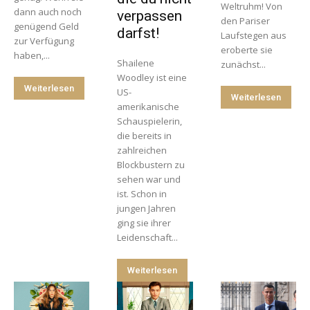
Weltruhm! Von
dann auch noch
verpassen
den Pariser
genügend Geld
darfst!
Laufstegen aus
zur Verfügung
eroberte sie
haben,...
Shailene
zunächst...
Woodley ist eine
Weiterlesen
US-
Weiterlesen
amerikanische
Schauspielerin,
die bereits in
zahlreichen
Blockbustern zu
sehen war und
ist. Schon in
jungen Jahren
ging sie ihrer
Leidenschaft...
Weiterlesen