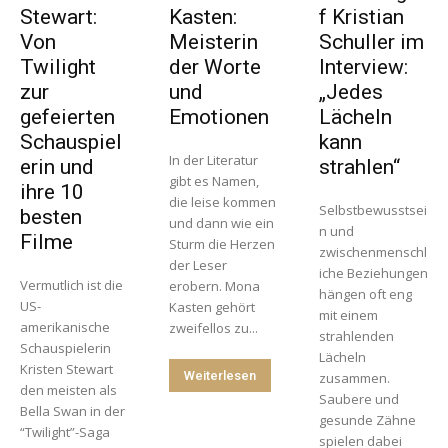
Stewart:
Kasten:
f Kristian
Von
Meisterin
Schuller im
Twilight
der Worte
Interview:
zur
und
„Jedes
gefeierten
Emotionen
Lächeln
Schauspiel
kann
In der Literatur
erin und
strahlen“
gibt es Namen,
ihre 10
die leise kommen
Selbstbewusstsei
besten
und dann wie ein
n und
Filme
Sturm die Herzen
zwischenmenschl
der Leser
iche Beziehungen
Vermutlich ist die
erobern. Mona
hängen oft eng
US-
Kasten gehört
mit einem
amerikanische
zweifellos zu...
strahlenden
Schauspielerin
Lächeln
Kristen Stewart
Weiterlesen
zusammen.
den meisten als
Saubere und
Bella Swan in der
gesunde Zähne
“Twilight”-Saga
spielen dabei