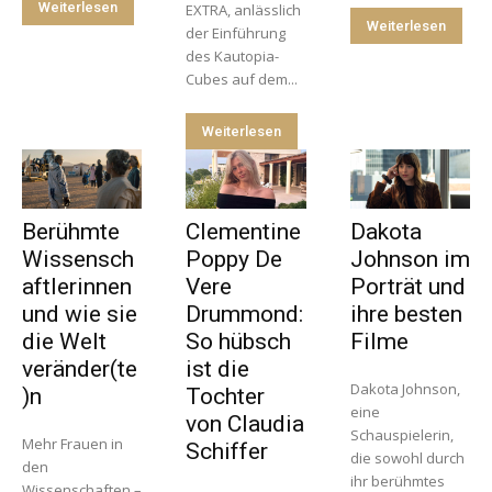
Weiterlesen
EXTRA, anlässlich
Weiterlesen
der Einführung
des Kautopia-
Cubes auf dem...
Weiterlesen
Berühmte
Clementine
Dakota
Wissensch
Poppy De
Johnson im
aftlerinnen
Vere
Porträt und
und wie sie
Drummond:
ihre besten
die Welt
So hübsch
Filme
veränder(te
ist die
Dakota Johnson,
)n
Tochter
eine
von Claudia
Schauspielerin,
Mehr Frauen in
Schiffer
die sowohl durch
den
ihr berühmtes
Wissenschaften –