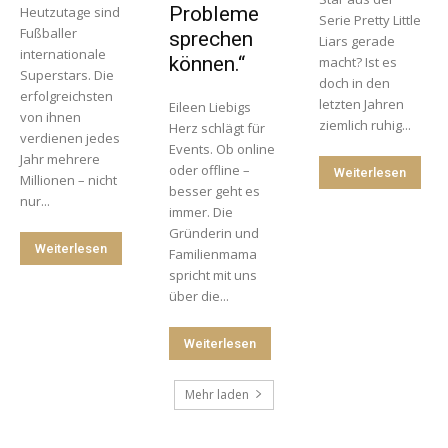
Probleme
Heutzutage sind
Serie Pretty Little
Fußballer
sprechen
Liars gerade
internationale
können.“
macht? Ist es
Superstars. Die
doch in den
erfolgreichsten
letzten Jahren
Eileen Liebigs
von ihnen
ziemlich ruhig...
Herz schlägt für
verdienen jedes
Events. Ob online
Jahr mehrere
oder offline –
Weiterlesen
Millionen – nicht
besser geht es
nur...
immer. Die
Gründerin und
Weiterlesen
Familienmama
spricht mit uns
über die...
Weiterlesen
Mehr laden