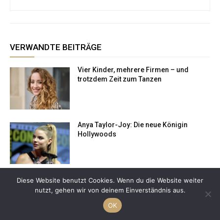
VERWANDTE BEITRÄGE
Vier Kinder, mehrere Firmen – und
trotzdem Zeit zum Tanzen
Anya Taylor-Joy: Die neue Königin
Hollywoods
Medialabel: „Tiefere Verbindung erhöht
Diese Website benutzt Cookies. Wenn du die Website weiter
Glaubwürdigkeit der vermittelten
nutzt, gehen wir von deinem Einverständnis aus.
Botschaften“
OK