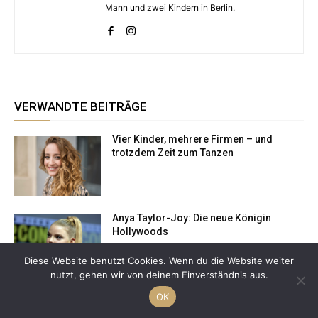
Mann und zwei Kindern in Berlin.
VERWANDTE BEITRÄGE
Vier Kinder, mehrere Firmen – und
trotzdem Zeit zum Tanzen
Anya Taylor-Joy: Die neue Königin
Hollywoods
Diese Website benutzt Cookies. Wenn du die Website weiter
nutzt, gehen wir von deinem Einverständnis aus.
OK
Medialabel: „Tiefere Verbindung erhöht
Glaubwürdigkeit der vermittelten