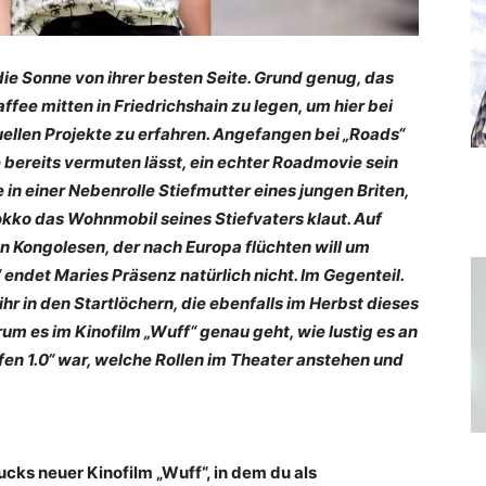
h die Sonne von ihrer besten Seite. Grund genug, das
affee mitten in Friedrichshain zu legen, um hier bei
llen Projekte zu erfahren. Angefangen bei „Roads“
 bereits vermuten lässt, ein echter Roadmovie sein
e in einer Nebenrolle Stiefmutter eines jungen Briten,
kko das Wohnmobil seines Stiefvaters klaut. Auf
igen Kongolesen, der nach Europa flüchten will um
endet Maries Präsenz natürlich nicht. Im Gegenteil.
hr in den Startlöchern, die ebenfalls im Herbst dieses
um es im Kinofilm „Wuff“ genau geht, wie lustig es an
ffen 1.0“ war, welche Rollen im Theater anstehen und
cks neuer Kinofilm „Wuff“, in dem du als