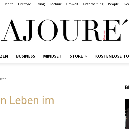
Health
Lifestyle
Living
Technik
Umwelt
Unterhaltung
People
Gew
NZEN
BUSINESS
MINDSET
STORE
KOSTENLOSE T
icht
B
in Leben im