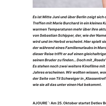
Es ist Mitte Juni und über Berlin zeigt sic
Treffen mit Marie Burchard in ein kleines K
warmen Temperaturen mehr über ihre aktue
von Sebastian Schipper, der, wie der Name
wird und im Herbst erscheint. Hier spielt si
der während eines Familienurlaubs in Maro
dieser Reise trifft er auf einen gleichaltr
seinen Bruder zu finden… Doch mit „Roads“ 
Es stehen noch zwei weitere Kinofilme mit i
Jahres erscheinen. Wir wollten wissen, wor
der Seite von Til Schweiger in „Klassentre
wie sie all das unter einen Hut bekommt.
AJOURE´: Am 25. Oktober startet Detlev Bu