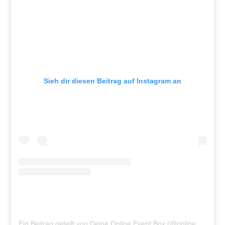
Sieh dir diesen Beitrag auf Instagram an
Ein Beitrag geteilt von Deine Online Event Box (@onlineeventbox)