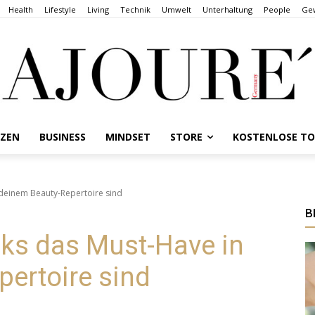
Health
Lifestyle
Living
Technik
Umwelt
Unterhaltung
People
Gew
NZEN
BUSINESS
MINDSET
STORE
KOSTENLOSE T
deinem Beauty-Repertoire sind
B
s das Must-Have in
ertoire sind