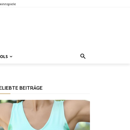
innspiele
OOLS
ELIEBTE BEITRÄGE