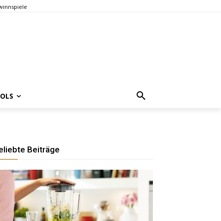
innspiele
OOLS
eliebte Beiträge