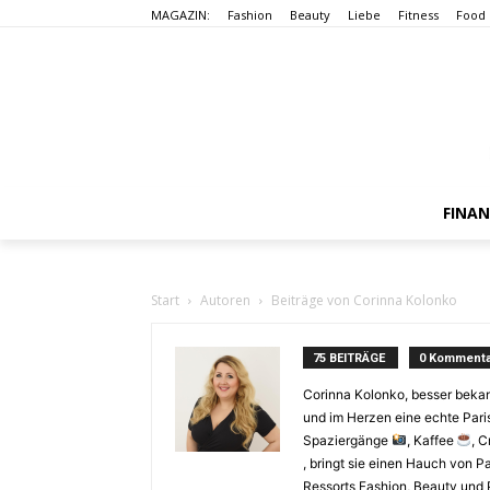
MAGAZIN:
Fashion
Beauty
Liebe
Fitness
Food
FINA
Start
Autoren
Beiträge von Corinna Kolonko
75 BEITRÄGE
0 Kommenta
Corinna Kolonko, besser bekan
und im Herzen eine echte Paris
Spaziergänge
, Kaffee
, 
, bringt sie einen Hauch von P
Ressorts Fashion, Beauty und P