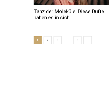
Tanz der Moleküle: Diese Düfte
haben es in sich
...
1
2
3
8