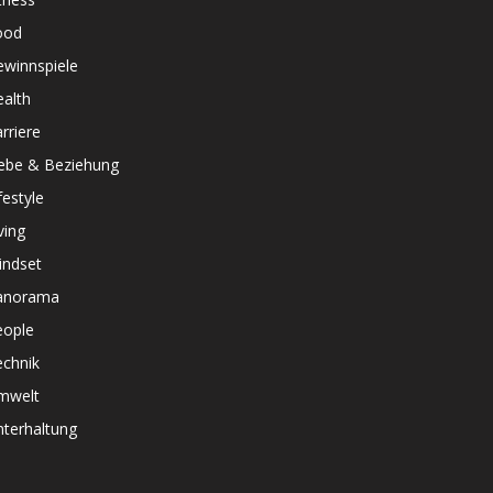
ood
ewinnspiele
alth
rriere
iebe & Beziehung
festyle
ving
indset
anorama
eople
echnik
mwelt
terhaltung