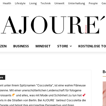
Health
Lifestyle
Living
Technik
Umwelt
Unterhaltung
People
Gew
NZEN
BUSINESS
MINDSET
STORE
KOSTENLOSE T
B
re
nt unter ihrem Spitznamen "Coccoletta", ist eine wahre Flâneuse
ienne. Mit einer unerschütterlichen Leidenschaft für fotogene
Croissants
und alles, was mit Mode und Schönheit zu tun hat
aris in die Straßen von Berlin. Bei AJOURE´ betreut Coccoletta die
eople und bringt ihre einzigartige Perspektive und ihren