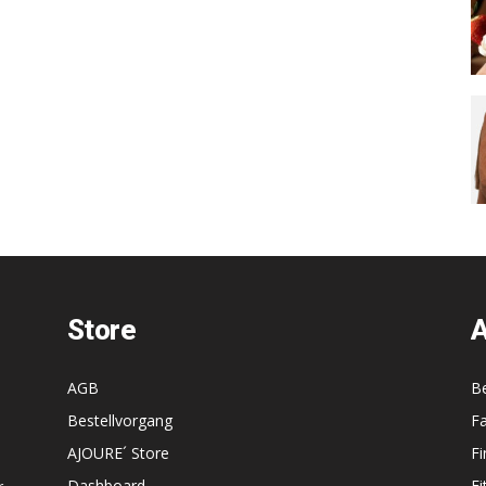
Store
A
AGB
B
Bestellvorgang
F
AJOURE´ Store
F
Dashboard
Fi