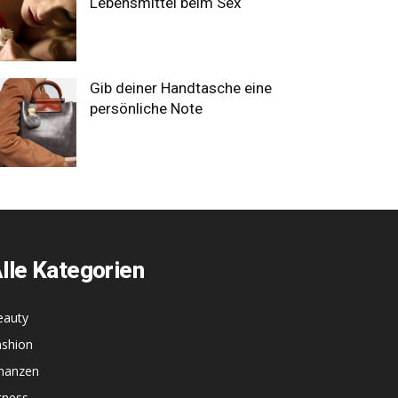
Lebensmittel beim Sex
Gib deiner Handtasche eine
persönliche Note
lle Kategorien
eauty
ashion
inanzen
tness