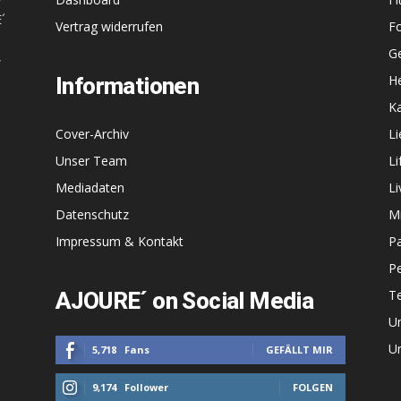
r
´
Vertrag widerrufen
F
G
,
He
Informationen
Ka
Cover-Archiv
L
Unser Team
Li
Mediadaten
Li
Datenschutz
M
Impressum & Kontakt
P
P
T
AJOURE´ on Social Media
U
Un
5,718
Fans
GEFÄLLT MIR
9,174
Follower
FOLGEN