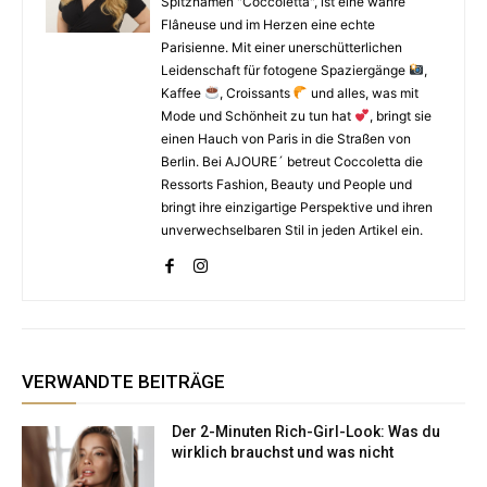
Spitznamen "Coccoletta", ist eine wahre
Flâneuse und im Herzen eine echte
Parisienne. Mit einer unerschütterlichen
Leidenschaft für fotogene Spaziergänge
,
Kaffee
, Croissants
und alles, was mit
Mode und Schönheit zu tun hat
, bringt sie
einen Hauch von Paris in die Straßen von
Berlin. Bei AJOURE´ betreut Coccoletta die
Ressorts Fashion, Beauty und People und
bringt ihre einzigartige Perspektive und ihren
unverwechselbaren Stil in jeden Artikel ein.
VERWANDTE BEITRÄGE
Der 2-Minuten Rich-Girl-Look: Was du
wirklich brauchst und was nicht