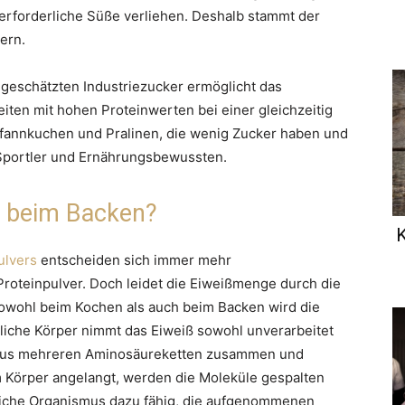
rforderliche Süße verliehen. Deshalb stammt der
ern.
ngeschätzten Industriezucker ermöglicht das
ten mit hohen Proteinwerten bei einer gleichzeitig
fannkuchen und Pralinen, die wenig Zucker haben und
Sportler und Ernährungsbewussten.
ne beim Backen?
K
ulvers
entscheiden sich immer mehr
Proteinpulver. Doch leidet die Eiweißmenge durch die
owohl beim Kochen als auch beim Backen wird die
liche Körper nimmt das Eiweiß sowohl unverarbeitet
ich aus mehreren Aminosäureketten zusammen und
m Körper angelangt, werden die Moleküle gespalten
hliche Organismus dazu fähig, die aufgenommenen