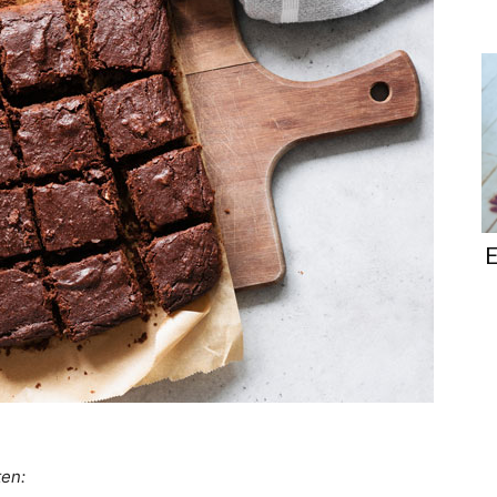
E
ten: