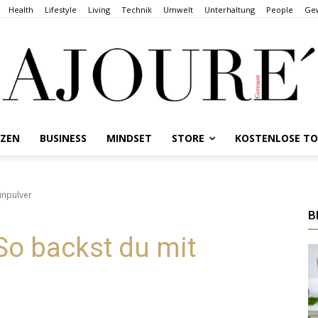
Health
Lifestyle
Living
Technik
Umwelt
Unterhaltung
People
Gew
NZEN
BUSINESS
MINDSET
STORE
KOSTENLOSE T
inpulver
B
So backst du mit