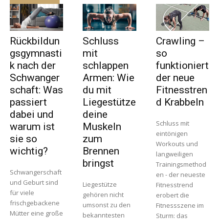
Rückbildun
Schluss
Crawling –
gsgymnasti
mit
so
k nach der
schlappen
funktioniert
Schwanger
Armen: Wie
der neue
schaft: Was
du mit
Fitnesstren
passiert
Liegestütze
d Krabbeln
dabei und
deine
Schluss mit
warum ist
Muskeln
eintönigen
sie so
zum
Workouts und
wichtig?
Brennen
langweiligen
bringst
Trainingsmethod
Schwangerschaft
en - der neueste
und Geburt sind
Liegestütze
Fitnesstrend
für viele
gehören nicht
erobert die
frischgebackene
umsonst zu den
Fitnessszene im
Mütter eine große
bekanntesten
Sturm: das