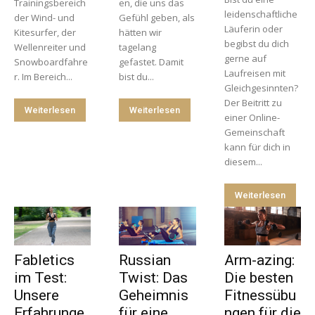
Trainingsbereich
en, die uns das
leidenschaftliche
der Wind- und
Gefühl geben, als
Läuferin oder
Kitesurfer, der
hätten wir
begibst du dich
Wellenreiter und
tagelang
gerne auf
Snowboardfahre
gefastet. Damit
Laufreisen mit
r. Im Bereich...
bist du...
Gleichgesinnten?
Der Beitritt zu
Weiterlesen
Weiterlesen
einer Online-
Gemeinschaft
kann für dich in
diesem...
Weiterlesen
Fabletics
Russian
Arm-azing:
im Test:
Twist: Das
Die besten
Unsere
Geheimnis
Fitnessübu
Erfahrunge
für eine
ngen für die