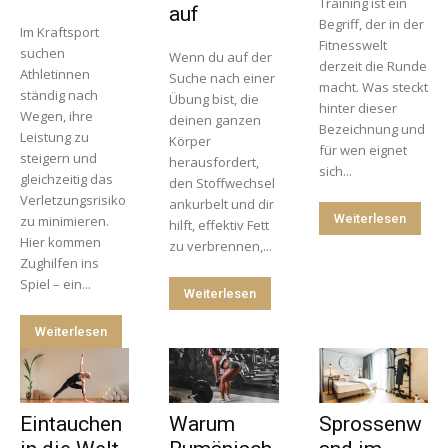
Training ist ein
auf
Begriff, der in der
Im Kraftsport
Fitnesswelt
suchen
Wenn du auf der
derzeit die Runde
Athletinnen
Suche nach einer
macht. Was steckt
ständig nach
Übung bist, die
hinter dieser
Wegen, ihre
deinen ganzen
Bezeichnung und
Leistung zu
Körper
für wen eignet
steigern und
herausfordert,
sich...
gleichzeitig das
den Stoffwechsel
Verletzungsrisiko
ankurbelt und dir
Weiterlesen
zu minimieren.
hilft, effektiv Fett
Hier kommen
zu verbrennen,...
Zughilfen ins
Spiel – ein...
Weiterlesen
Weiterlesen
Eintauchen
Warum
Sprossenw