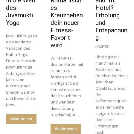
in die Welt
Rumänisch
and im
des
es
Hotel?
Jivamukti
Kreuzheben
Erholung
Yoga
dein neuer
und
Fitness-
Entspannun
Jivamukti Yoga ist
Favorit
g
eine moderne
wird
ANZEIGE
Variation des
Hatha-Yoga.
Überlegst du
Du liebst es,
Entwickelt wurde
manchmal als
deinen Körper mit
Jivamukti Yoga
Besitzer eines
Hanteln zu
Anfang der 80er-
Hotels oder eines
formen und zu
Jahre vom
ähnlichen
kräftigen? Dann
Künstlerpaar
Objektes, wie du
kennst du sicher
Sharon Gannon
die
das Kreuzheben
und David Life in
Aufenthaltsqualit
und wendest
New...
ät deiner Gäste
diese Übung
steigern kannst,
regelmäßig an....
Weiterlesen
damit ihre
Erfahrungen
Weiterlesen
noch