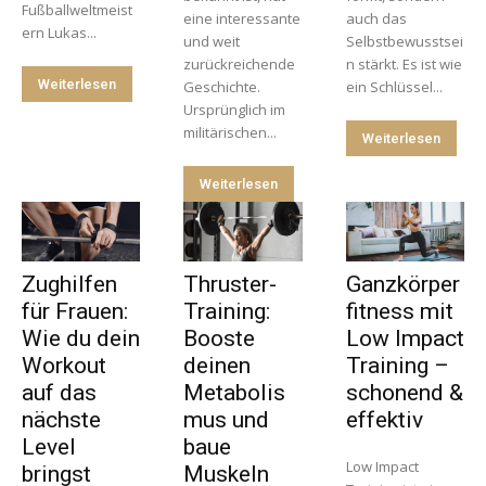
Fußballweltmeist
eine interessante
auch das
ern Lukas...
und weit
Selbstbewusstsei
zurückreichende
n stärkt. Es ist wie
Weiterlesen
Geschichte.
ein Schlüssel...
Ursprünglich im
militärischen...
Weiterlesen
Weiterlesen
Zughilfen
Thruster-
Ganzkörper
für Frauen:
Training:
fitness mit
Wie du dein
Booste
Low Impact
Workout
deinen
Training –
auf das
Metabolis
schonend &
nächste
mus und
effektiv
Level
baue
Low Impact
bringst
Muskeln