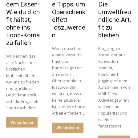
dem Essen:
e Tipps, um
Die
Wie du dich
Oberschenk
umweltfreu
fit hältst,
elfett
ndliche Art,
ohne ins
loszuwerde
fit zu
Food-Koma
n
bleiben
zu fallen
Wenn du schon
Plogging, ein
einmal versucht
Trend, der aus
Wir kennen das
hast, das
Schweden
alle: Nach einer
hartnäckige Fett
stammt,
köstlichen
an deinen
kombiniert
Mahlzeit fühlen
Oberschenkeln
Jogging mit dem
wir uns zufrieden
loszuwerden,
Aufsammeln von
und glücklich.
weißt du, dass es
Müll. Diese
Doch dann stellt
keine Zauberei
Aktivität gewinnt
sich die Frage, ob
ist, sondern harte
weltweit an
Sport nach dem...
Arbeit erfordert....
Popularität und
ist eine
Weiterlesen
fantastische...
Weiterlesen