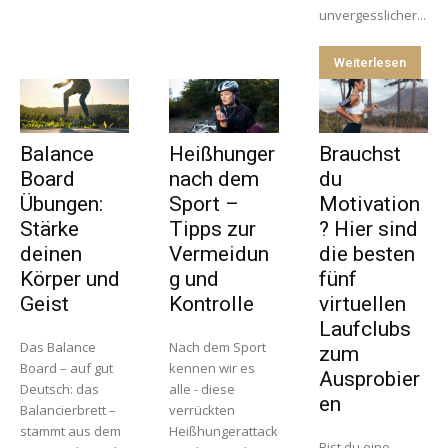
unvergesslicher...
Weiterlesen
Balance
Heißhunger
Brauchst
Board
nach dem
du
Übungen:
Sport –
Motivation
Stärke
Tipps zur
? Hier sind
deinen
Vermeidun
die besten
Körper und
g und
fünf
Geist
Kontrolle
virtuellen
Laufclubs
Das Balance
Nach dem Sport
zum
Board – auf gut
kennen wir es
Ausprobier
Deutsch: das
alle - diese
en
Balancierbrett –
verrückten
stammt aus dem
Heißhungerattack
Bist du eine