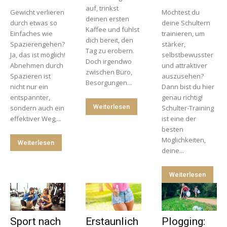
auf, trinkst
Gewicht verlieren
Möchtest du
deinen ersten
durch etwas so
deine Schultern
Kaffee und fühlst
Einfaches wie
trainieren, um
dich bereit, den
Spazierengehen?
stärker,
Tag zu erobern.
Ja, das ist möglich!
selbstbewusster
Doch irgendwo
Abnehmen durch
und attraktiver
zwischen Büro,
Spazieren ist
auszusehen?
Besorgungen...
nicht nur ein
Dann bist du hier
entspannter,
genau richtig!
Weiterlesen
sondern auch ein
Schulter-Training
effektiver Weg,...
ist eine der
besten
Möglichkeiten,
Weiterlesen
deine...
Weiterlesen
Sport nach
Erstaunlich
Plogging: