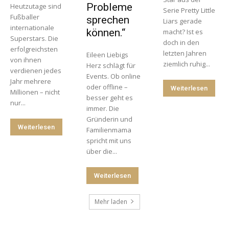
Probleme
Heutzutage sind
Serie Pretty Little
Fußballer
sprechen
Liars gerade
internationale
können.“
macht? Ist es
Superstars. Die
doch in den
erfolgreichsten
letzten Jahren
Eileen Liebigs
von ihnen
ziemlich ruhig...
Herz schlägt für
verdienen jedes
Events. Ob online
Jahr mehrere
oder offline –
Weiterlesen
Millionen – nicht
besser geht es
nur...
immer. Die
Gründerin und
Weiterlesen
Familienmama
spricht mit uns
über die...
Weiterlesen
Mehr laden