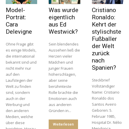
Model-
Was wurde
Cristiano
Porträt:
eigentlich
Ronaldo:
Cara
aus Ed
Kehrt der
Delevigne
Westwick?
stylischste
Fußballer
Ohne Frage gibt
Sein blendendes
der Welt
es einige Models,
Aussehen ließ die
zurück
die international
Herzen vieler
nach
bekannt sind und
Mädchen und
Spanien?
nicht mehr nur
junger Frauen
auf den
höherschlagen,
Steckbrief
Laufstegen der
aber seine
Vollständiger
Welt zu finden
berühmteste
Name: Cristiano
sind, sondern
Rolle brachte die
Ronaldo dos
auch in der
Emotionen auch
Santos Aveiro
Werbung und
aus anderen
Geboren: 5.
den anderen
Gründen in...
Februar 1985,
Medien, welche
Hospital Dr. Nélio
über diese
Weiterlesen
Mendonça,
berichten. Hierzu