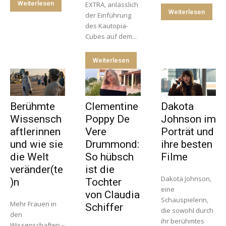
Weiterlesen
EXTRA, anlässlich
Weiterlesen
der Einführung
des Kautopia-
Cubes auf dem...
Weiterlesen
Berühmte
Clementine
Dakota
Wissensch
Poppy De
Johnson im
aftlerinnen
Vere
Porträt und
und wie sie
Drummond:
ihre besten
die Welt
So hübsch
Filme
veränder(te
ist die
Dakota Johnson,
)n
Tochter
eine
von Claudia
Schauspielerin,
Mehr Frauen in
Schiffer
die sowohl durch
den
ihr berühmtes
Wissenschaften –