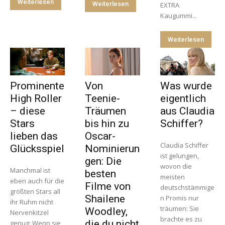
Weiterlesen
Weiterlesen
EXTRA
Kaugummi...
Weiterlesen
Prominente
Von
Was wurde
High Roller
Teenie-
eigentlich
– diese
Träumen
aus Claudia
Stars
bis hin zu
Schiffer?
lieben das
Oscar-
Claudia Schiffer
Glücksspiel
Nominierun
ist gelungen,
gen: Die
wovon die
Manchmal ist
besten
meisten
eben auch für die
Filme von
deutschstämmige
größten Stars all
Shailene
n Promis nur
ihr Ruhm nicht
träumen: Sie
Woodley,
Nervenkitzel
brachte es zu
die du nicht
genug: Wenn sie