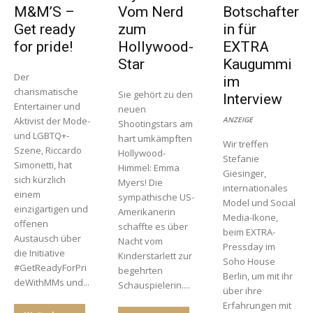
M&M’S –
Vom Nerd
Botschafter
Get ready
zum
in für
for pride!
Hollywood-
EXTRA
Star
Kaugummi
Der
im
charismatische
Sie gehört zu den
Interview
Entertainer und
neuen
Aktivist der Mode-
ANZEIGE
Shootingstars am
und LGBTQ+-
hart umkämpften
Wir treffen
Szene, Riccardo
Hollywood-
Stefanie
Simonetti, hat
Himmel: Emma
Giesinger,
sich kürzlich
Myers! Die
internationales
einem
sympathische US-
Model und Social
einzigartigen und
Amerikanerin
Media-Ikone,
offenen
schaffte es über
beim EXTRA-
Austausch über
Nacht vom
Pressday im
die Initiative
Kinderstarlett zur
Soho House
#GetReadyForPri
begehrten
Berlin, um mit ihr
deWithMMs und...
Schauspielerin....
über ihre
Erfahrungen mit