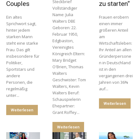
Steckbrief
Couples
zu starten“
Vollständiger
Name: Julia
Ein altes
Frauen erobern
Walters DBE
Sprichwort sagt,
einen immer
Geboren: 22.
hinter jedem
größeren Anteil
Februar 1950,
starken Mann
am
Edgbaston,
steht eine starke
Wirtschaftsleben:
Vereinigtes
Frau. Das gilt
Ihr Anteil an allen
Königreich Eltern:
insbesondere für
Gründerpersone
Mary Bridget
Politiker,
n in Deutschland
O'Brien, Thomas
Sportstars und
ist in den
Walters
andere
vergangenen drei
Geschwister: Tom
Personen, die
Jahren von 36%
Walters, Kevin
regelmäßig
auf...
Walters Beruf:
unter...
Schauspielerin
Weiterlesen
Ehepartner:
Weiterlesen
Grant Roffey...
Weiterlesen