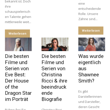
bekannt ist. Doch
eine
ihre
entscheidende
schauspielerisch
Rolle. Unsere
en Talente gehen
Zähne sind...
mittlerweile weit...
Weiterlesen
Weiterlesen
Die besten
Die besten
Was wurde
Filme und
Filme und
eigentlich
Serien von
Serien von
aus
Eve Best:
Christina
Shawnee
Der House
Ricci & ihre
Smith?
of the
beeindruck
Es gibt
Dragon Star
ende
Darstellerinnen
im Porträt
Biografie
und Darsteller,
deren Gesicht
Bühne frei für
Christina Ricci