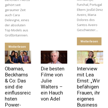
Funchal, Portugal
gehört seit
Eltern: Josßé Diniz
geraumer Zeit
Aveiro, Maria
auch Cara
Dolores dos
Delevigne, eines
Santos Aveiro
der absoluten
Geschwister:...
Top Models aus
Großbritannien.
Weiterlesen
Weiterlesen
Obamas,
Die besten
Interview
Beckhams
Filme von
mit Lea
& Co: Das
Julie
Ernst: „Wir
sind die
Walters –
befähigen
einflussreic
ein Hauch
Frauen, ihr
hsten
von Adel
eigenes
Power-
Business