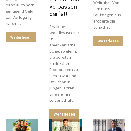
Weltruhm! Von
dann auch noch
verpassen
den Pariser
genügend Geld
darfst!
Laufstegen aus
zur Verfügung
eroberte sie
haben,...
Shailene
zunächst...
Woodley ist eine
Weiterlesen
US-
Weiterlesen
amerikanische
Schauspielerin,
die bereits in
zahlreichen
Blockbustern zu
sehen war und
ist. Schon in
jungen Jahren
ging sie ihrer
Leidenschaft...
Weiterlesen