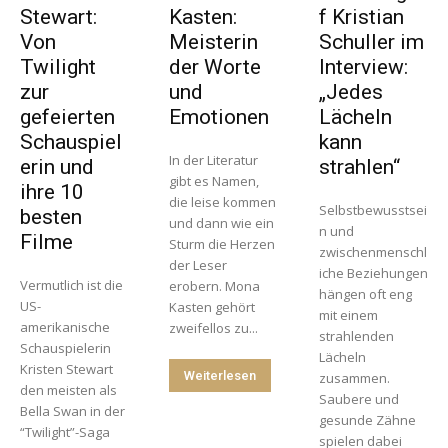
Stewart:
Kasten:
f Kristian
Von
Meisterin
Schuller im
Twilight
der Worte
Interview:
zur
und
„Jedes
gefeierten
Emotionen
Lächeln
Schauspiel
kann
In der Literatur
erin und
strahlen“
gibt es Namen,
ihre 10
die leise kommen
Selbstbewusstsei
besten
und dann wie ein
n und
Filme
Sturm die Herzen
zwischenmenschl
der Leser
iche Beziehungen
Vermutlich ist die
erobern. Mona
hängen oft eng
US-
Kasten gehört
mit einem
amerikanische
zweifellos zu...
strahlenden
Schauspielerin
Lächeln
Kristen Stewart
Weiterlesen
zusammen.
den meisten als
Saubere und
Bella Swan in der
gesunde Zähne
“Twilight”-Saga
spielen dabei