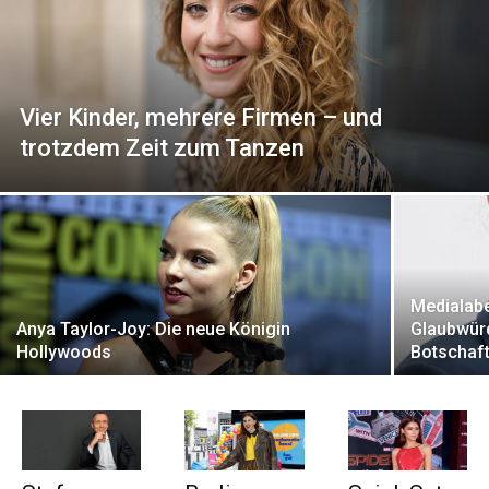
Vier Kinder, mehrere Firmen – und
trotzdem Zeit zum Tanzen
Medialabe
Anya Taylor-Joy: Die neue Königin
Glaubwürd
Hollywoods
Botschaf