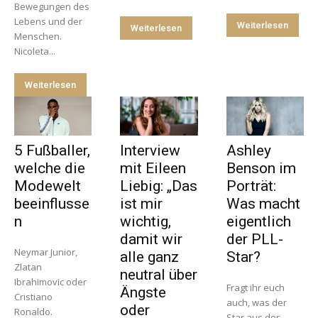
Bewegungen des
Lebens und der
Weiterlesen
Weiterlesen
Menschen.
Nicoleta...
Weiterlesen
5 Fußballer,
Interview
Ashley
welche die
mit Eileen
Benson im
Modewelt
Liebig: „Das
Porträt:
beeinflusse
ist mir
Was macht
n
wichtig,
eigentlich
damit wir
der PLL-
Neymar Junior,
alle ganz
Star?
Zlatan
neutral über
Ibrahimovic oder
Fragt ihr euch
Ängste
Cristiano
auch, was der
oder
Ronaldo.
Star aus der