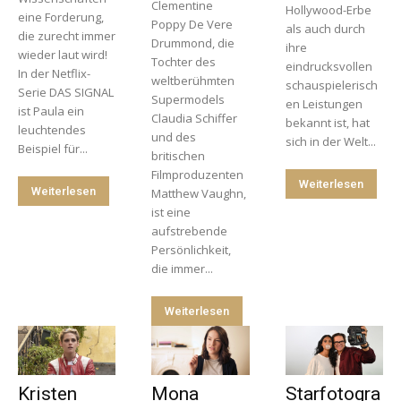
Clementine
Hollywood-Erbe
eine Forderung,
Poppy De Vere
als auch durch
die zurecht immer
Drummond, die
ihre
wieder laut wird!
Tochter des
eindrucksvollen
In der Netflix-
weltberühmten
schauspielerisch
Serie DAS SIGNAL
Supermodels
en Leistungen
ist Paula ein
Claudia Schiffer
bekannt ist, hat
leuchtendes
und des
sich in der Welt...
Beispiel für...
britischen
Filmproduzenten
Weiterlesen
Weiterlesen
Matthew Vaughn,
ist eine
aufstrebende
Persönlichkeit,
die immer...
Weiterlesen
Kristen
Mona
Starfotogra