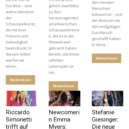
den meisten
Eve Best – eine
gehört zweifellos
Menschen
wahre Meisterin
zu den
bekannt ist – und
der
herausragenden
die dennoch nie
Schauspielkunst,
amerikanischen
den endgültigen
die mit ihrer
Schauspielerinne
Durchbruch
Präsenz und
n, die es in der
geschafft haben.
Vielseitigkeit
Filmwelt weit
In diese...
beeindruckt. In
gebracht haben.
diesem Artikel
Bereits seit ihrem
Weiterlesen
werfen wir
zehnten
einen...
Lebensjahr ist
sie...
Weiterlesen
Weiterlesen
Riccardo
Newcomeri
Stefanie
Simonetti
n Emma
Giesinger:
trifft auf
Myers:
Die neue