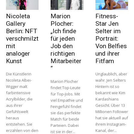
Nicoleta
Marion
Fitness-
Gallery
Plocher:
Star Jen
Berlin: NFT
„Ich finde
Selter im
verschmilzt
für jeden
Portrait:
mit
Job den
Von Belfies
analoger
richtigen
und ihrer
Kunst
Mitarbeiter
Fitfam
“
Die Künstlerin
Unglaublich, aber
Nicoleta Albei-
wahr. Jen Selters
Marion Plocher
Wigger malt
Hintern ist so
findet Top-Leute
farbintensive
bekannt wie Kim
für Top-Jobs. Mit
Acrylbilder, die
Kardashians
viel Empathie und
aus ihrer
Gesicht. Über 13
Feingefühl findet
Gefühlswelt
Millionen Follower
sie das perfekte
heraus
hat sie aktuell auf
Match für beide
entstehen. Sie
ihrem Instagram-
Parteien. Dabei
erzählen von den
Kanal, der...
ist sie in der...