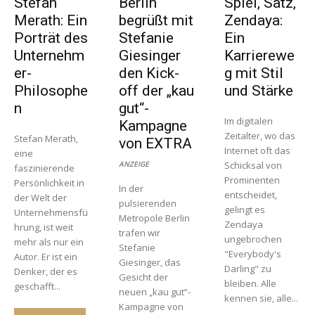
Stefan
Berlin
Spiel, Satz,
Merath: Ein
begrüßt mit
Zendaya:
Porträt des
Stefanie
Ein
Unternehm
Giesinger
Karrierewe
er-
den Kick-
g mit Stil
Philosophe
off der „kau
und Stärke
n
gut“-
Im digitalen
Kampagne
Zeitalter, wo das
Stefan Merath,
von EXTRA
Internet oft das
eine
ANZEIGE
Schicksal von
faszinierende
Prominenten
Persönlichkeit in
In der
entscheidet,
der Welt der
pulsierenden
gelingt es
Unternehmensfü
Metropole Berlin
Zendaya
hrung, ist weit
trafen wir
ungebrochen
mehr als nur ein
Stefanie
"Everybody's
Autor. Er ist ein
Giesinger, das
Darling" zu
Denker, der es
Gesicht der
bleiben. Alle
geschafft...
neuen „kau gut“-
kennen sie, alle...
Kampagne von