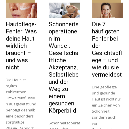
Hautpflege-
Schönheits
Die 7
Fehler: Was
operatione
häufigsten
deine Haut
n im
Fehler bei
wirklich
Wandel:
der
braucht –
Gesellscha
Gesichtspfl
und was
ftliche
ege – und
nicht
Akzeptanz,
wie du sie
Selbstliebe
vermeidest
Die Haut ist
und der
täglich
Eine gepflegte
Weg zu
zahlreichen
und gesunde
einem
Umwelteinflüsse
Haut ist nicht nur
gesunden
n ausgesetzt und
ein Zeichen von
Körperbild
benötigt deshalb
Schönheit,
eine besonders
sondern auch
sorgfältige
Schönheitsoperat
von
Pflege. Dennoch