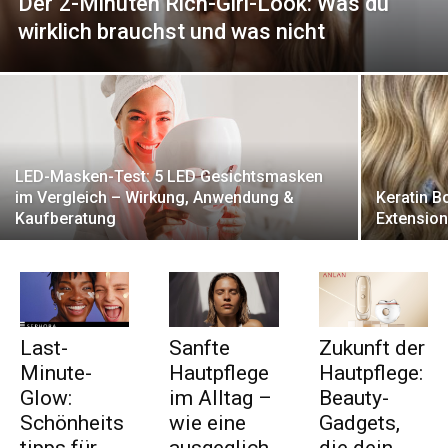
Der 2-Minuten Rich-Girl-Look: Was du
wirklich brauchst und was nicht
LED-Masken-Test: 5 LED Gesichtsmasken
im Vergleich – Wirkung, Anwendung &
Keratin B
Kaufberatung
Extension
Last-
Sanfte
Zukunft der
Minute-
Hautpflege
Hautpflege:
Glow:
im Alltag –
Beauty-
Schönheits
wie eine
Gadgets,
tipps für
ausgeglich
die dein