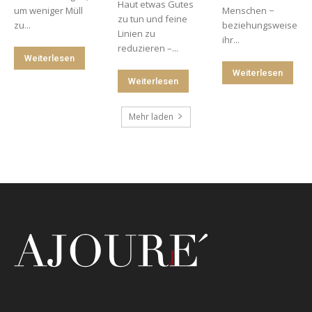
Haut etwas Gutes
um weniger Müll
Menschen −
zu tun und feine
zu...
beziehungsweise
Linien zu
ihr...
reduzieren –...
Weiterlesen
Weiterlesen
Weiterlesen
Mehr laden