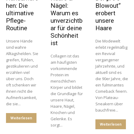
hen: Die
Nägel:
Blowout“
ultimative
Warum es
erobert
Pflege-
unverzichtb
unsere
Routine
ar für deine
Haare
Schönheit
Unsere Hände
Die Modewelt
ist
sind wahre
erlebt regelmäßig
Alltagshelden. Sie
ein Revival
Collagen ist das
greifen, fühlen,
vergangener
am häufigsten
gestikulieren und
Jahrzehnte, und
vorkommende
erzählen viel
aktuell sind es
Protein im
über uns. Doch
die 90er Jahre, die
menschlichen
oft schenken wir
ein fulminantes
Körper und bildet
ihnen nicht die
Comeback feiern.
die Grundlage für
Aufmerksamkeit,
Von Plateau-
unsere Haut,
die sie...
Sneakern über
Haare, Nägel,
bauchfreie...
Knochen und
Weiterlesen
Gelenke. Es
Weiterlesen
sorgt...