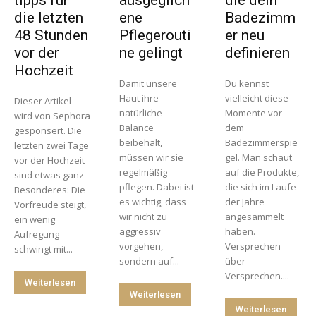
die letzten
ene
Badezimm
48 Stunden
Pflegerouti
er neu
vor der
ne gelingt
definieren
Hochzeit
Damit unsere
Du kennst
Haut ihre
vielleicht diese
Dieser Artikel
natürliche
Momente vor
wird von Sephora
Balance
dem
gesponsert. Die
beibehält,
Badezimmerspie
letzten zwei Tage
müssen wir sie
gel. Man schaut
vor der Hochzeit
regelmäßig
auf die Produkte,
sind etwas ganz
pflegen. Dabei ist
die sich im Laufe
Besonderes: Die
es wichtig, dass
der Jahre
Vorfreude steigt,
wir nicht zu
angesammelt
ein wenig
aggressiv
haben.
Aufregung
vorgehen,
Versprechen
schwingt mit...
sondern auf...
über
Versprechen....
Weiterlesen
Weiterlesen
Weiterlesen