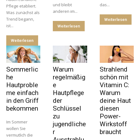
und bleibt
das...
Pflege etabliert.
anderen im...
Was zunächst als
Trend begann,
Weiterlesen
ist...
Weiterlesen
Weiterlesen
Sommerlic
Warum
Strahlend
he
regelmäßig
schön mit
Hautproble
e
Vitamin C:
me einfach
Hautpflege
Warum
in den Griff
der
deine Haut
bekommen
Schlüssel
diesen
zu
Power-
Im Sommer
jugendliche
Wirkstoff
wollen Sie
r
braucht
vermutlich die
Ausstrahlu