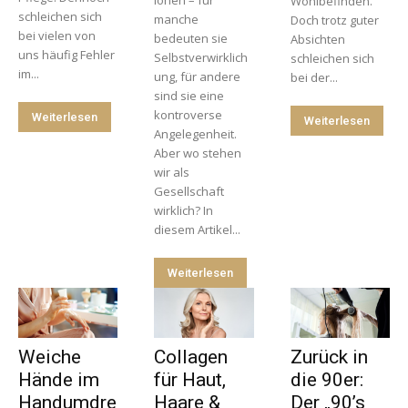
ionen – für
Wohlbefinden.
schleichen sich
manche
Doch trotz guter
bei vielen von
bedeuten sie
Absichten
uns häufig Fehler
Selbstverwirklich
schleichen sich
im...
ung, für andere
bei der...
sind sie eine
kontroverse
Weiterlesen
Weiterlesen
Angelegenheit.
Aber wo stehen
wir als
Gesellschaft
wirklich? In
diesem Artikel...
Weiterlesen
Weiche
Collagen
Zurück in
Hände im
für Haut,
die 90er:
Handumdre
Haare &
Der „90’s