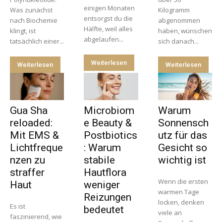
einigen Monaten
Was zunächst
Kilogramm
entsorgst du die
nach Biochemie
abgenommen
Hälfte, weil alles
klingt, ist
haben, wünschen
abgelaufen...
tatsächlich einer...
sich danach...
Weiterlesen
Weiterlesen
Weiterlesen
Gua Sha
Microbiom
Warum
reloaded:
e Beauty &
Sonnensch
Mit EMS &
Postbiotics
utz für das
Lichtfreque
: Warum
Gesicht so
nzen zu
stabile
wichtig ist
straffer
Hautflora
Wenn die ersten
Haut
weniger
warmen Tage
Reizungen
locken, denken
Es ist
bedeutet
viele an
faszinierend, wie