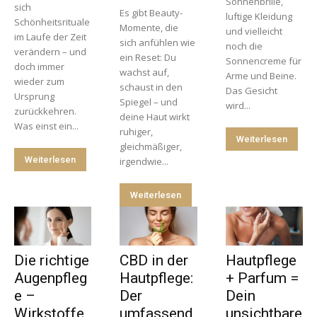
Sonnenbrille,
sich
Es gibt Beauty-
luftige Kleidung
Schönheitsrituale
Momente, die
und vielleicht
im Laufe der Zeit
sich anfühlen wie
noch die
verändern – und
ein Reset: Du
Sonnencreme für
doch immer
wachst auf,
Arme und Beine.
wieder zum
schaust in den
Das Gesicht
Ursprung
Spiegel – und
wird...
zurückkehren.
deine Haut wirkt
Was einst ein...
ruhiger,
Weiterlesen
gleichmäßiger,
Weiterlesen
irgendwie...
Weiterlesen
Die richtige
CBD in der
Hautpflege
Augenpfleg
Hautpflege:
+ Parfum =
e –
Der
Dein
Wirkstoffe,
umfassend
unsichtbare