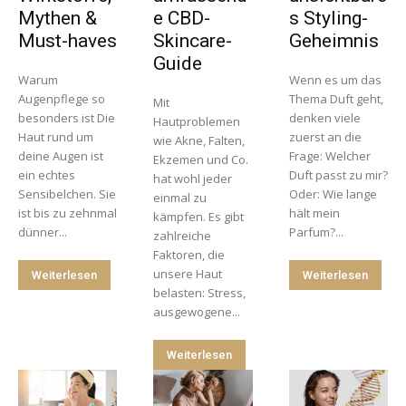
Mythen &
e CBD-
s Styling-
Must-haves
Skincare-
Geheimnis
Guide
Warum
Wenn es um das
Augenpflege so
Thema Duft geht,
Mit
besonders ist Die
denken viele
Hautproblemen
Haut rund um
zuerst an die
wie Akne, Falten,
deine Augen ist
Frage: Welcher
Ekzemen und Co.
ein echtes
Duft passt zu mir?
hat wohl jeder
Sensibelchen. Sie
Oder: Wie lange
einmal zu
ist bis zu zehnmal
hält mein
kämpfen. Es gibt
dünner...
Parfum?...
zahlreiche
Faktoren, die
unsere Haut
Weiterlesen
Weiterlesen
belasten: Stress,
ausgewogene...
Weiterlesen