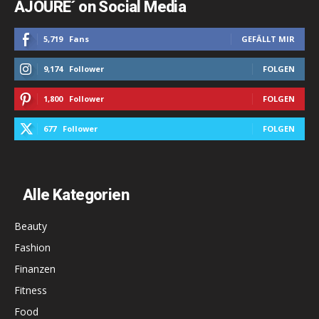
AJOURE´ on Social Media
5,719
Fans
GEFÄLLT MIR
9,174
Follower
FOLGEN
1,800
Follower
FOLGEN
677
Follower
FOLGEN
Alle Kategorien
Beauty
Fashion
Finanzen
Fitness
Food