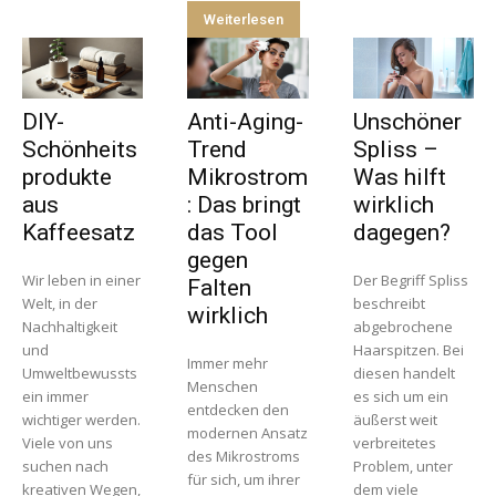
Weiterlesen
DIY-
Anti-Aging-
Unschöner
Schönheits
Trend
Spliss –
produkte
Mikrostrom
Was hilft
aus
: Das bringt
wirklich
Kaffeesatz
das Tool
dagegen?
gegen
Wir leben in einer
Der Begriff Spliss
Falten
Welt, in der
beschreibt
wirklich
Nachhaltigkeit
abgebrochene
und
Haarspitzen. Bei
Immer mehr
Umweltbewussts
diesen handelt
Menschen
ein immer
es sich um ein
entdecken den
wichtiger werden.
äußerst weit
modernen Ansatz
Viele von uns
verbreitetes
des Mikrostroms
suchen nach
Problem, unter
für sich, um ihrer
kreativen Wegen,
dem viele