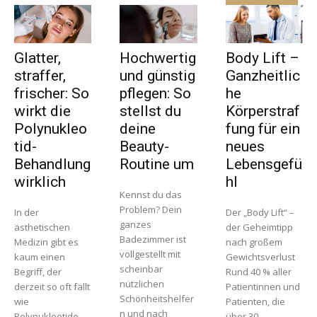
Glatter,
Hochwertig
Body Lift –
straffer,
und günstig
Ganzheitlic
frischer: So
pflegen: So
he
wirkt die
stellst du
Körperstraf
Polynukleo
deine
fung für ein
tid-
Beauty-
neues
Behandlung
Routine um
Lebensgefü
wirklich
hl
Kennst du das
Problem? Dein
In der
Der „Body Lift“ –
ganzes
ästhetischen
der Geheimtipp
Badezimmer ist
Medizin gibt es
nach großem
vollgestellt mit
kaum einen
Gewichtsverlust
scheinbar
Begriff, der
Rund 40 % aller
nützlichen
derzeit so oft fällt
Patientinnen und
Schönheitshelfer
wie
Patienten, die
n und nach
Polynukleotide.
über 30