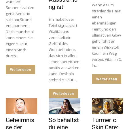
warmen
Wenn es um
ng ist
Sonnenstrahlen
strahlende Haut,
genießen und
einen
Ein makelloser
sich am Strand
ebenmäßigen
Teint signalisiert
entspannen.
Teint und den
Vitalität und
Doch manchmal
ultimativen Glow
vermittelt ein
kann einem die
geht, führt an
Gefühl des
eigene Haut
einem Wirkstoff
Wohlbefindens,
einen Strich
kaum ein Weg
das sich in allen
durch...
vorbei: Vitamin C.
Lebensbereichen
In...
positiv auswirken
Weiterlesen
kann. Deshalb
Weiterlesen
steht die Haut –...
Weiterlesen
Geheimnis
So behältst
Turmeric
se der
du eine
Skin Care: