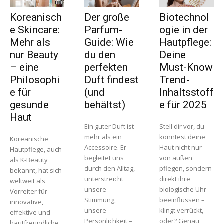
Koreanisch
Der große
Biotechnol
e Skincare:
Parfum-
ogie in der
Mehr als
Guide: Wie
Hautpflege:
nur Beauty
du den
Deine
– eine
perfekten
Must-Know
Philosophi
Duft findest
Trend-
e für
(und
Inhaltsstoff
gesunde
behältst)
e für 2025
Haut
Ein guter Duft ist
Stell dir vor, du
mehr als ein
könntest deine
Koreanische
Accessoire. Er
Haut nicht nur
Hautpflege, auch
begleitet uns
von außen
als K-Beauty
durch den Alltag,
pflegen, sondern
bekannt, hat sich
unterstreicht
direkt ihre
weltweit als
unsere
biologische Uhr
Vorreiter für
Stimmung,
beeinflussen –
innovative,
unsere
klingt verrückt,
effektive und
Persönlichkeit –
oder? Genau
hautfreundliche